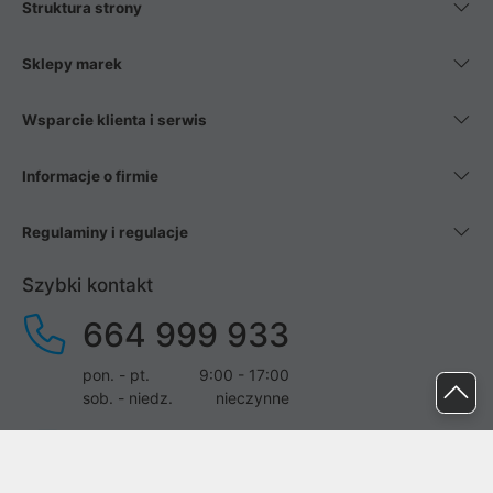
Struktura strony
Sklepy marek
Wsparcie klienta i serwis
Informacje o firmie
Regulaminy i regulacje
Szybki kontakt
664 999 933
pon. - pt.
9:00 - 17:00
sob. - niedz.
nieczynne
pomoc@proline.pl
Dołącz do nas