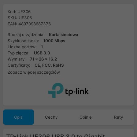
Kod: UE306
SKU: UE306
EAN: 4897098687376
Rodzaj urządzenia:
Karta sieciowa
Szybkość łącza:
1000 Mbps
Liczba portów:
1
Typ złącza:
USB 3.0
Wymiary:
71 x 26 x 16.2
Certyfikaty:
CE, FCC, RoHS
Zobacz więcej szczegółów
Opis
Cechy
Opinie
Raty
TP-Link UE306 USB 3.0 to Gigabit