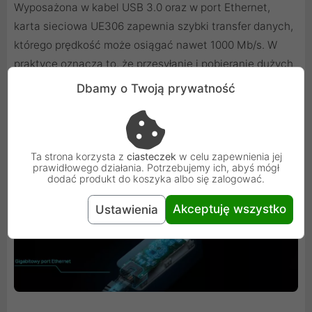
Wyposażona w kabel USB 3.0 oraz w port Ethernet,
karta sieciowa UE306 zapewnia szybki transfer danych,
którego prędkość może osiągać nawet 1000 Mb/s. W
praktyce oznacza to, że przesyłanie i pobieranie dużych
plików odbywa się błyskawicznie, transmisja
Dbamy o Twoją prywatność
strumieniowa jest płynna, a gry jeszcze bardziej
wciągające.
Ta strona korzysta z
ciasteczek
w celu zapewnienia jej
prawidłowego działania. Potrzebujemy ich, abyś mógł
dodać produkt do koszyka albo się zalogować.
Akceptuję wszystko
Ustawienia