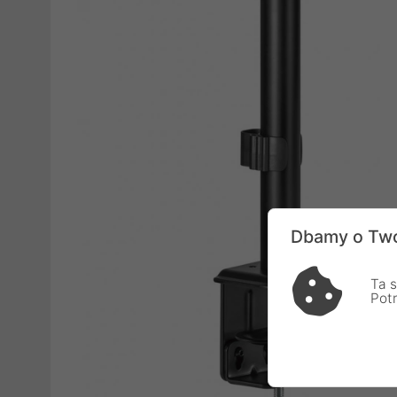
Dbamy o Two
Ta s
Pot