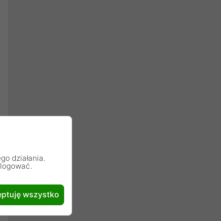
go działania.
alogować.
ptuję wszystko