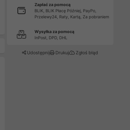
Zapłać za pomocą
BLIK, BLIK Płacę Później, PayPo,
Przelewy24, Raty, Kartą, Za pobraniem
Wysyłka za pomocą
InPost, DPD, DHL
Udostępnij
Drukuj
Zgłoś błąd