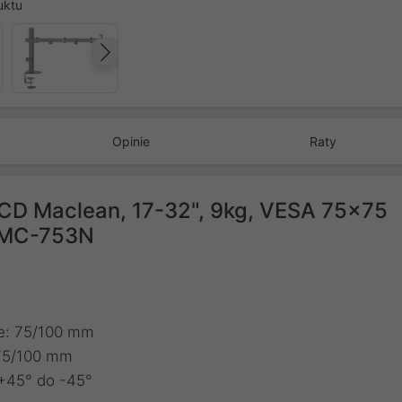
uktu
Następny
Opinie
Raty
CD Maclean, 17-32", 9kg, VESA 75x75
, MC-753N
e: 75/100 mm
 75/100 mm
 +45° do -45°