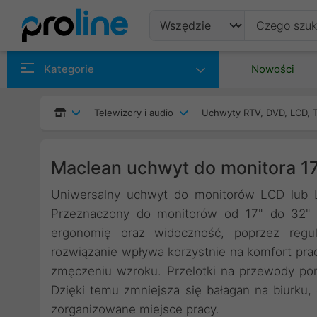
Produkty
Kategorie
Nowości
Producenci
Telewizory i audio
Uchwyty RTV, DVD, LCD, 
Kategorie
Maclean uchwyt do monitora 1
Uniwersalny uchwyt do monitorów LCD lub L
Przeznaczony do monitorów od 17" do 32" 
ergonomię oraz widoczność, poprzez regula
rozwiązanie wpływa korzystnie na komfort prac
zmęczeniu wzroku. Przelotki na przewody p
Dzięki temu zmniejsza się bałagan na biurku, 
zorganizowane miejsce pracy.