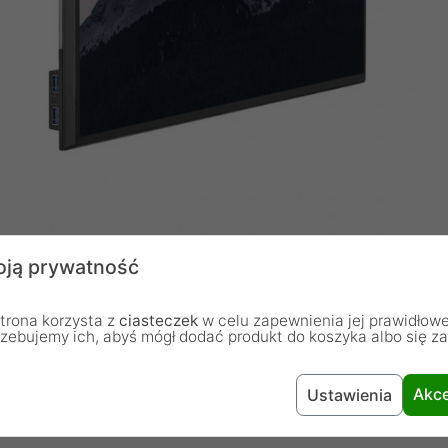
ją prywatność
trona korzysta z
ciasteczek
w celu zapewnienia jej prawidłowe
rzebujemy ich, abyś mógł dodać produkt do koszyka albo się z
Akce
Ustawienia