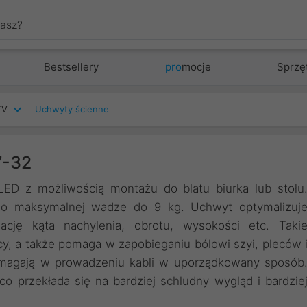
Bestsellery
pro
mocje
Sprzę
TV
Uchwyty ścienne
7-32
ED z możliwością montażu do blatu biurka lub stołu
o maksymalnej wadze do 9 kg. Uchwyt optymalizuj
cję kąta nachylenia, obrotu, wysokości etc. Taki
y, a także pomaga w zapobieganiu bólowi szyi, pleców 
omagają w prowadzeniu kabli w uporządkowany sposób
co przekłada się na bardziej schludny wygląd i bardzie