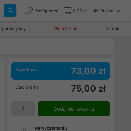
Konfigurator
0,00 zł
Mój Proline
t gamingowy
Wyprzedaż
Kontakt
73,00 zł
Wysyłkowa:
.
75,00 zł
Stacjonarna:
e
e
i
Dodaj do koszyka
.
j
Na wyczerpaniu