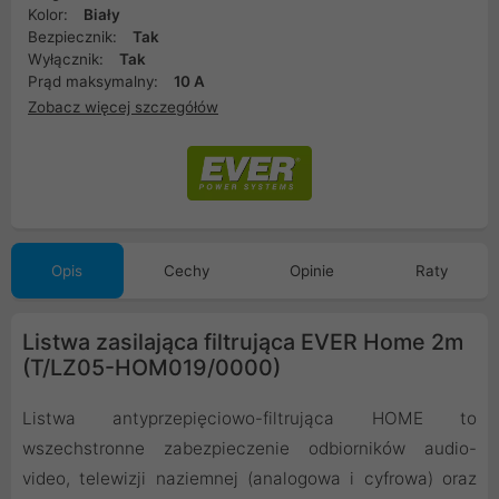
Kolor:
Biały
Bezpiecznik:
Tak
Wyłącznik:
Tak
Prąd maksymalny:
10 A
Zobacz więcej szczegółów
Opis
Cechy
Opinie
Raty
Listwa zasilająca filtrująca EVER Home 2m
(T/LZ05-HOM019/0000)
Listwa antyprzepięciowo-filtrująca HOME to
wszechstronne zabezpieczenie odbiorników audio-
video, telewizji naziemnej (analogowa i cyfrowa) oraz