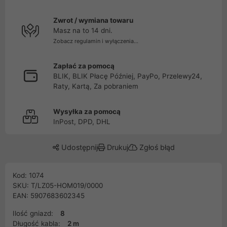
Zwrot / wymiana towaru
Masz na to 14 dni.
Zobacz regulamin i wyłączenia...
Zapłać za pomocą
BLIK, BLIK Płacę Później, PayPo, Przelewy24,
Raty, Kartą, Za pobraniem
Wysyłka za pomocą
InPost, DPD, DHL
Udostępnij
Drukuj
Zgłoś błąd
Kod: 1074
SKU: T/LZ05-HOM019/0000
EAN: 5907683602345
Ilość gniazd:
8
Długość kabla:
2 m