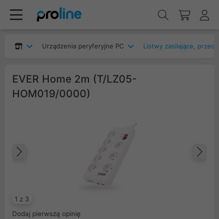
Urządzenia peryferyjne PC
Listwy zasilające, przed
EVER Home 2m (T/LZ05-
HOM019/0000)
Poprzedni
Na
1 z 3
Dodaj pierwszą opinię