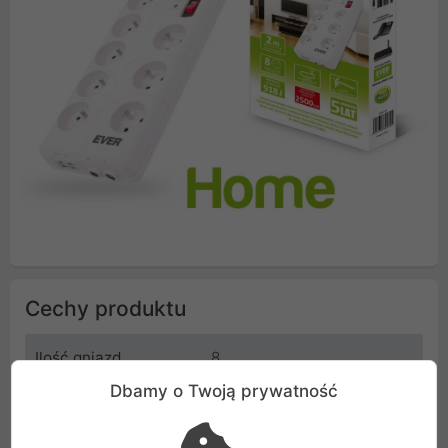
Cechy produktu
Ilość gniazd
8
Dbamy o Twoją prywatność
Długość kabla
2 m