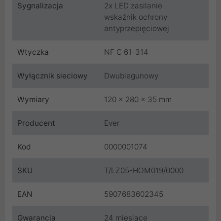
Sygnalizacja
2x LED zasilanie
wskaźnik ochrony
antyprzepięciowej
Wtyczka
NF C 61-314
Wyłącznik sieciowy
Dwubiegunowy
Wymiary
120 x 280 x 35 mm
Producent
Ever
Kod
0000001074
SKU
T/LZ05-HOM019/0000
EAN
5907683602345
Gwarancja
24 miesiące