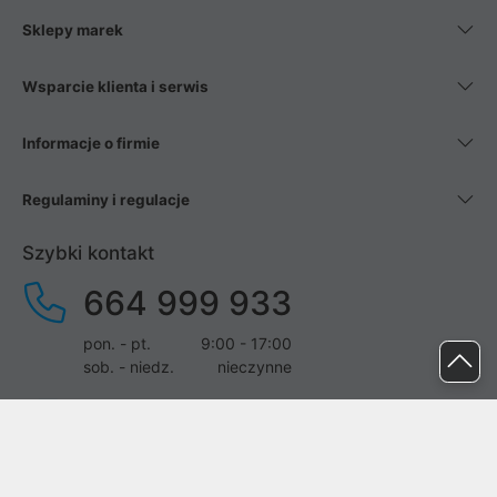
Sklepy marek
Wsparcie klienta i serwis
Informacje o firmie
Regulaminy i regulacje
Szybki kontakt
664 999 933
pon. - pt.
9:00 - 17:00
sob. - niedz.
nieczynne
pomoc@proline.pl
Dołącz do nas