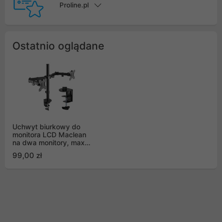
Proline.pl
Ostatnio oglądane
Uchwyt biurkowy do
monitora LCD Maclean
na dwa monitory, max
VESA 75x75 do
99,00 zł
100x100, 17-32", do 2
x 8kg - MC-884