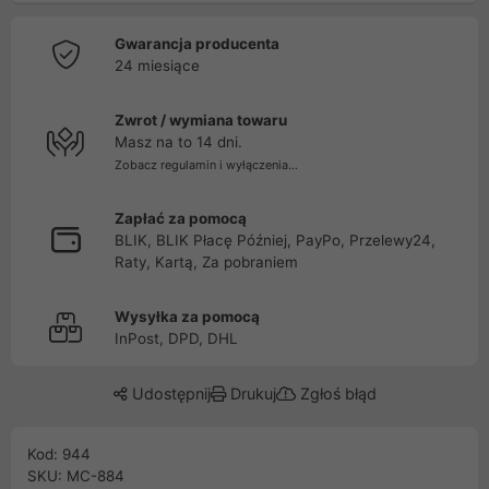
Gwarancja producenta
24 miesiące
Zwrot / wymiana towaru
Masz na to 14 dni.
Zobacz regulamin i wyłączenia...
Zapłać za pomocą
BLIK, BLIK Płacę Później, PayPo, Przelewy24,
Raty, Kartą, Za pobraniem
Wysyłka za pomocą
InPost, DPD, DHL
Udostępnij
Drukuj
Zgłoś błąd
Kod: 944
SKU: MC-884