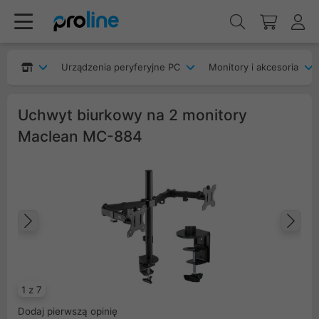
Urządzenia peryferyjne PC
Monitory i akcesoria
Uchwyt biurkowy na 2 monitory
Maclean MC-884
Poprzedni
Na
1 z 7
Dodaj pierwszą opinię