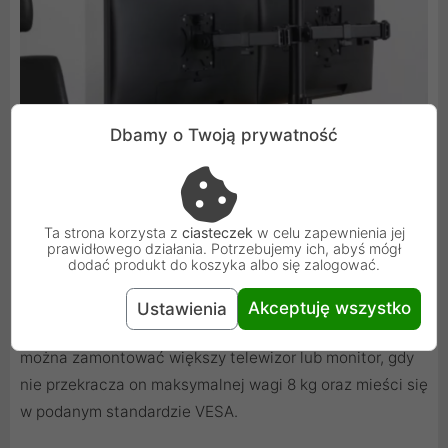
Dbamy o Twoją prywatność
Ta strona korzysta z
ciasteczek
w celu zapewnienia jej
prawidłowego działania. Potrzebujemy ich, abyś mógł
dodać produkt do koszyka albo się zalogować.
Akceptuję wszystko
Ustawienia
Podany rozmiar ekranu jest tylko propozycją. Na uchwyt
można zamontować większy telewizor lub monitor, gdy
nie przekracza on maksymalnej wagi 8 kg oraz mieści się
w podanym standardzie VESA.