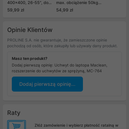
400x400, 26-55", do
max. obciążenie 50kg,
30kg, długie ramię
max. VESA 800x500,
59,99 zł
54,99 zł
pasuje do
dla TV 32-70", MC-954
zakrzywionych TV
(MC-711N)
Opinie Klientów
PROLINE S.A. nie gwarantuje, że zamieszczone opinie
pochodzą od osób, które zakupiły lub używały dany produkt.
Masz ten produkt?
Dodaj pierwszą opinię: Uchwyt do laptopa Maclean,
rozszerzenie do uchwytów ze sprężyną, MC-764
Dodaj pierwszą opinię...
Raty
Złóż zamówienie i wybierz płatność ratalną w