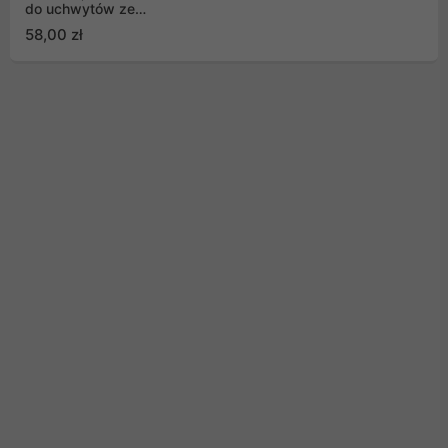
do uchwytów ze
sprężyną, MC-764
58,00 zł