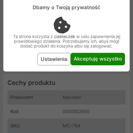
Dbamy o Twoją prywatność
MC-752, MC-717, MC-753, MC-690, MC-751
Uwaga!
Ta strona korzysta z
ciasteczek
w celu zapewnienia jej
prawidłowego działania. Potrzebujemy ich, abyś mógł
Przedmiotem aukcji jest podstawa pod laptopa. Ramię
dodać produkt do koszyka albo się zalogować.
mocujące i laptop nie wchodzą w skład zestawu! Zestaw
Akceptuję wszystko
Ustawienia
jest elementem prezentacyjnym (poglądowym).
Cechy produktu
Producent
Maclean
Kod
0000002650
SKU
MC-764