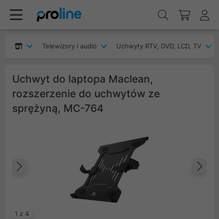
Telewizory i audio
Uchwyty RTV, DVD, LCD, TV
Uchwyt do laptopa Maclean,
rozszerzenie do uchwytów ze
sprężyną, MC-764
Poprzedni
Na
1 z 4