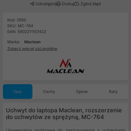
Udostępnij
Drukuj
Zgłoś błąd
Kod: 2650
SKU: MC-764
EAN: 5902211107422
Marka:
Maclean
Zobacz więcej szczegółów
Opis
Cechy
Opinie
Raty
Uchwyt do laptopa Maclean, rozszerzenie
do uchwytów ze sprężyną, MC-764
Uniwersalna podstawa do zastosowania z uchwytami