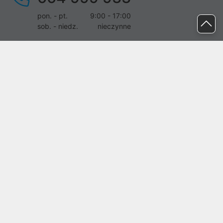
pon. - pt.
9:00 - 17:00
sob. - niedz.
nieczynne
pomoc@proline.pl
Dołącz do nas
Zgłoś błąd na stronie
Proline SA z siedzibą w Mirkowie (55-095), przy ul. Brzozowej 5,
wpisana do rejestru przedsiębiorców Krajowego Rejestru Sądowego
przez Sąd Rejonowy dla Wrocławia-Fabrycznej we Wrocławiu, VI
Wydział Gospodarczy Krajowego Rejestru Sądowego pod nr KRS:
0000282071, NIP: 8951898022, REGON: 020482041, BDO:
000437899. Kapitał zakładowy Spółki wynosi 500000,00 zł i został
on opłacony w całości.
© proline 1996 - 2026. Wszelkie prawa zastrzeżone.