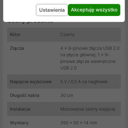
Akceptuję wszystko
Ustawienia
Cechy produktu
Kolor
Czarny
Złącza
4 x 9-pinowe złącza USB 2.0
na płycie głównej; 1 x 9-
pinowe złącze wewnętrzne
USB 2.0
Napięcie wyjściowe
5 V / 0,5 A na nagłówek
Długość kabla
30 cm
Instalacja
Mocowanie taśmy klejącej
Wymiary
350 x 50 x 14 mm