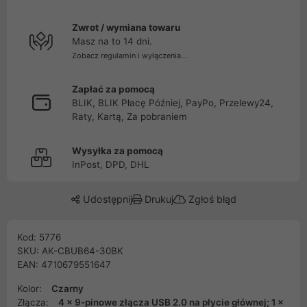
Zwrot / wymiana towaru
Masz na to 14 dni.
Zobacz regulamin i wyłączenia...
Zapłać za pomocą
BLIK, BLIK Płacę Później, PayPo, Przelewy24,
Raty, Kartą, Za pobraniem
Wysyłka za pomocą
InPost, DPD, DHL
Udostępnij
Drukuj
Zgłoś błąd
Kod: 5776
SKU: AK-CBUB64-30BK
EAN: 4710679551647
Kolor:
Czarny
Złącza:
4 x 9-pinowe złącza USB 2.0 na płycie głównej; 1 x