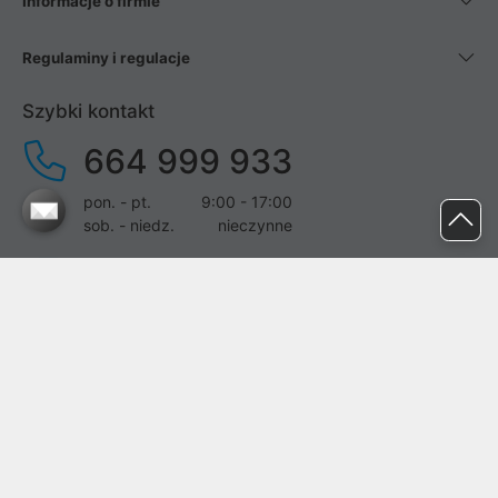
Informacje o firmie
Regulaminy i regulacje
Szybki kontakt
664 999 933
pon. - pt.
9:00 - 17:00
sob. - niedz.
nieczynne
pomoc@proline.pl
Dołącz do nas
Zgłoś błąd na stronie
Proline SA z siedzibą w Mirkowie (55-095), przy ul. Brzozowej 5,
wpisana do rejestru przedsiębiorców Krajowego Rejestru Sądowego
przez Sąd Rejonowy dla Wrocławia-Fabrycznej we Wrocławiu, VI