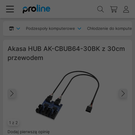
Podzespoły komputerowe
Chłodzenie do komputer
Akasa HUB AK-CBUB64-30BK z 30cm
przewodem
Poprzedni
Na
1 z 2
Dodaj pierwszą opinię