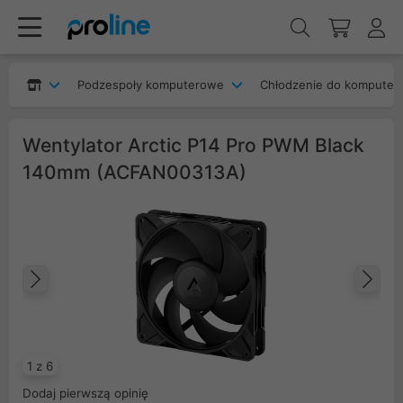
Podzespoły komputerowe
Chłodzenie do komputer
Wentylator Arctic P14 Pro PWM Black
140mm (ACFAN00313A)
Poprzedni
Na
1 z 6
Dodaj pierwszą opinię