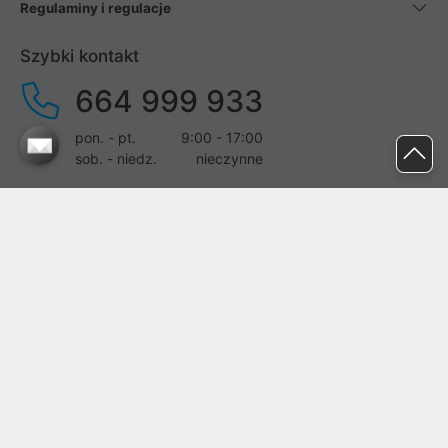
Regulaminy i regulacje
Szybki kontakt
664 999 933
pon. - pt.
9:00 - 17:00
sob. - niedz.
nieczynne
pomoc@proline.pl
Dołącz do nas
Zgłoś błąd na stronie
Proline SA z siedzibą w Mirkowie (55-095), przy ul. Brzozowej 5,
wpisana do rejestru przedsiębiorców Krajowego Rejestru Sądowego
przez Sąd Rejonowy dla Wrocławia-Fabrycznej we Wrocławiu, VI
Wydział Gospodarczy Krajowego Rejestru Sądowego pod nr KRS:
0000282071, NIP: 8951898022, REGON: 020482041, BDO: