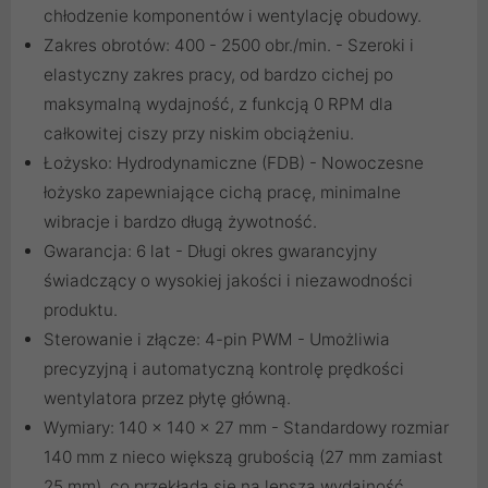
chłodzenie komponentów i wentylację obudowy.
Zakres obrotów: 400 - 2500 obr./min. - Szeroki i
elastyczny zakres pracy, od bardzo cichej po
maksymalną wydajność, z funkcją 0 RPM dla
całkowitej ciszy przy niskim obciążeniu.
Łożysko: Hydrodynamiczne (FDB) - Nowoczesne
łożysko zapewniające cichą pracę, minimalne
wibracje i bardzo długą żywotność.
Gwarancja: 6 lat - Długi okres gwarancyjny
świadczący o wysokiej jakości i niezawodności
produktu.
Sterowanie i złącze: 4-pin PWM - Umożliwia
precyzyjną i automatyczną kontrolę prędkości
wentylatora przez płytę główną.
Wymiary: 140 x 140 x 27 mm - Standardowy rozmiar
140 mm z nieco większą grubością (27 mm zamiast
25 mm), co przekłada się na lepszą wydajność.