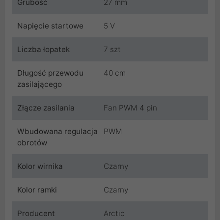
Grubość
27 mm
Napięcie startowe
5 V
Liczba łopatek
7 szt
Długość przewodu
40 cm
zasilającego
Złącze zasilania
Fan PWM 4 pin
Wbudowana regulacja
PWM
obrotów
Kolor wirnika
Czarny
Kolor ramki
Czarny
Producent
Arctic