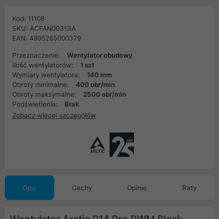
Kod: 11108
SKU: ACFAN00313A
EAN: 4895265000379
Przeznaczenie:
Wentylator obudowy
Ilość wentylatorów:
1 szt
Wymiary wentylatora:
140 mm
Obroty minimalne:
400 obr/min
Obroty maksymalne:
2500 obr/min
Podświetlenie:
Brak
Zobacz więcej szczegółów
Opis
Cechy
Opinie
Raty
Wentylator Arctic P14 Pro PWM Black