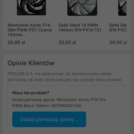
Wentylator Arctic P14
Gelid Silent 14 PWM
Gelid Silen
Slim PWM PST Czarny
140mm (FN-PX14-12)
(FN-PX12-15
140mm
(ACFAN00268A)
29,99 zł
32,00 zł
30,00 zł
Opinie Klientów
PROLINE S.A. nie gwarantuje, że zamieszczone opinie
pochodzą od osób, które zakupiły lub używały dany produkt.
Masz ten produkt?
Dodaj pierwszą opinię: Wentylator Arctic P14 Pro
PWM Black 140mm (ACFAN00313A)
Dodaj pierwszą opinię...