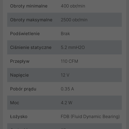
Obroty minimalne
400 obr/min
Obroty maksymalne
2500 obr/min
Podświetlenie
Brak
Ciśnienie statyczne
5.2 mmH2O
Przepływ
110 CFM
Napięcie
12 V
Pobór prądu
0.35 A
Moc
4.2 W
Łożysko
FDB (Fluid Dynamic Bearing)