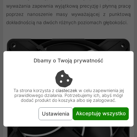
wyważania zapewnia wyjątkową precyzję i płynną pracę
poprzez nanoszenie masy wyważającej z punktową
dokładnością na dwóch różnych poziomach głębokości.
Dbamy o Twoją prywatność
Ta strona korzysta z
ciasteczek
w celu zapewnienia jej
prawidłowego działania. Potrzebujemy ich, abyś mógł
dodać produkt do koszyka albo się zalogować.
Akceptuję wszystko
Ustawienia