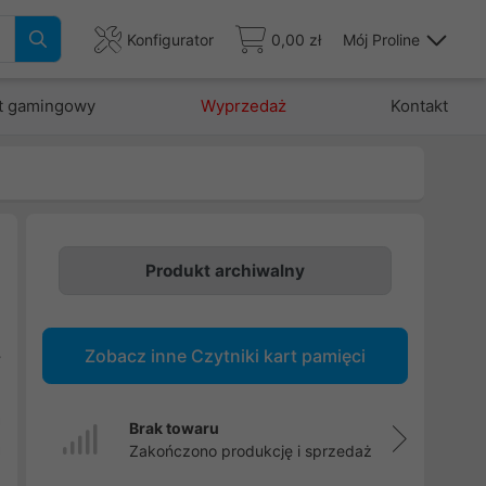
Konfigurator
0,00 zł
Mój Proline
t gamingowy
Wyprzedaż
Kontakt
Produkt archiwalny
e
Zobacz inne Czytniki kart pamięci
y
i
a
Brak towaru
a
Zakończono produkcję i sprzedaż