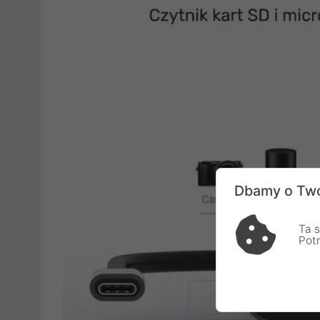
Dbamy o Two
Ta s
Pot