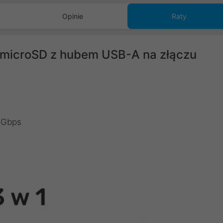
Opinie
Raty
D/microSD z hubem USB-A na złączu
5 Gbps