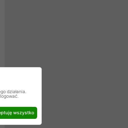
go działania.
alogować.
ptuję wszystko