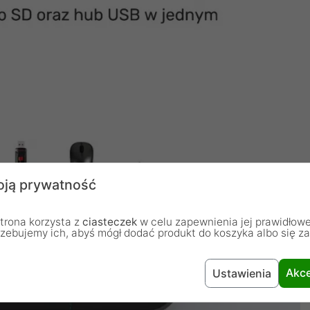
ją prywatność
trona korzysta z
ciasteczek
w celu zapewnienia jej prawidłowe
rzebujemy ich, abyś mógł dodać produkt do koszyka albo się z
Akce
Ustawienia