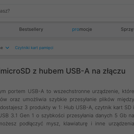
Bestsellery
pro
mocje
Sprzę
ne
Czytniki kart pamięci
D/microSD z hubem USB-A na złączu
wym portem USB-A to wszechstronne urządzenie, któr
ków oraz umożliwia szybkie przesyłanie plików międz
dostajesz 3 produkty w 1: Hub USB-A, czytnik kart SD 
 USB 3.1 Gen 1 o szybkości przesyłania danych 5 Gb n
żesz podłączyć mysz, klawiaturę i inne urządzeni