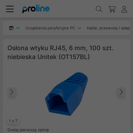
Urządzenia peryferyjne PC
Kable, przewody i adapt
Osłona wtyku RJ45, 6 mm, 100 szt.
niebieska Unitek (OT157BL)
Poprzedni
Na
1 z 7
Dodaj pierwszą opinię