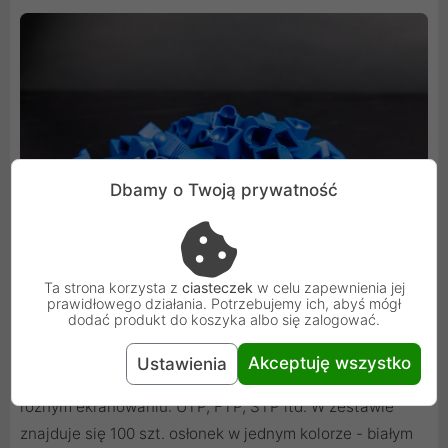
Dbamy o Twoją prywatność
Ta strona korzysta z
ciasteczek
w celu zapewnienia jej
prawidłowego działania. Potrzebujemy ich, abyś mógł
dodać produkt do koszyka albo się zalogować.
Rekomendowana średnica montowanego przewodu to 6
Akceptuję wszystko
Ustawienia
mm. Osłonka na wtyk RJ45 pasuje do przewodów o
różnym ekranowaniu: UTP, FTP, STP itd. W zestawie
znajduje się 100 szt. osłonek w jednym kolorze - białym