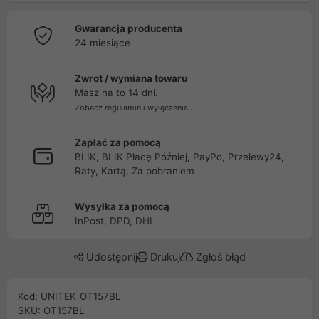
Gwarancja producenta
24 miesiące
Zwrot / wymiana towaru
Masz na to 14 dni.
Zobacz regulamin i wyłączenia...
Zapłać za pomocą
BLIK, BLIK Płacę Później, PayPo, Przelewy24,
Raty, Kartą, Za pobraniem
Wysyłka za pomocą
InPost, DPD, DHL
Udostępnij
Drukuj
Zgłoś błąd
Kod: UNITEK_OT157BL
SKU: OT157BL