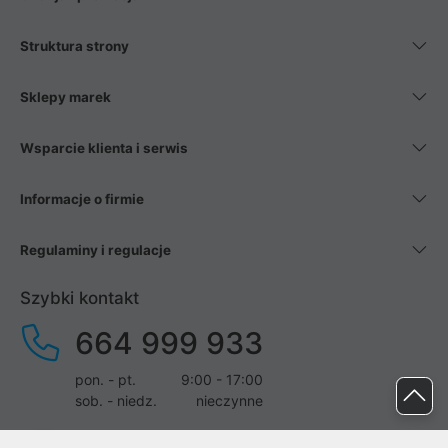
Struktura strony
Sklepy marek
Wsparcie klienta i serwis
Informacje o firmie
Regulaminy i regulacje
Szybki kontakt
664 999 933
pon. - pt.
9:00 - 17:00
sob. - niedz.
nieczynne
pomoc@proline.pl