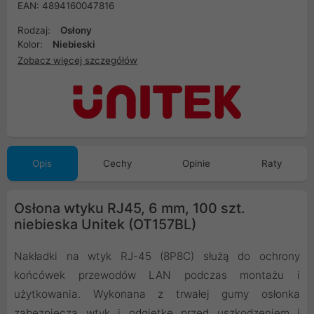
EAN: 4894160047816
Rodzaj:
Osłony
Kolor:
Niebieski
Zobacz więcej szczegółów
Opis
Cechy
Opinie
Raty
Osłona wtyku RJ45, 6 mm, 100 szt.
niebieska Unitek (OT157BL)
Nakładki na wtyk RJ-45 (8P8C) służą do ochrony
końcówek przewodów LAN podczas montażu i
użytkowania. Wykonana z trwałej gumy osłonka
zabezpiecza wtyk i odgietkę przed uszkodzeniem i