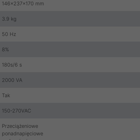
146x237x170 mm
3.9 kg
50 Hz
8%
180s/6 s
2000 VA
Tak
150-270VAC
Przeciążeniowe
ponadnapięciowe