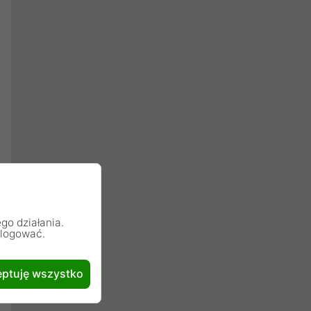
go działania.
alogować.
ptuję wszystko