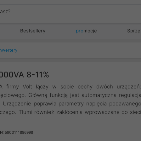
Bestsellery
pro
mocje
Sprzę
onwertery
 2000VA 8-11%
VA firmy Volt łączy w sobie cechy dwóch urządzeń
pięciowego. Główną funkcją jest automatyczna regulacj
a. Urządzenie poprawia parametry napięcia podawaneg
órczego. Tłumi również zakłócenia wprowadzane do siec
N: 5903111886998