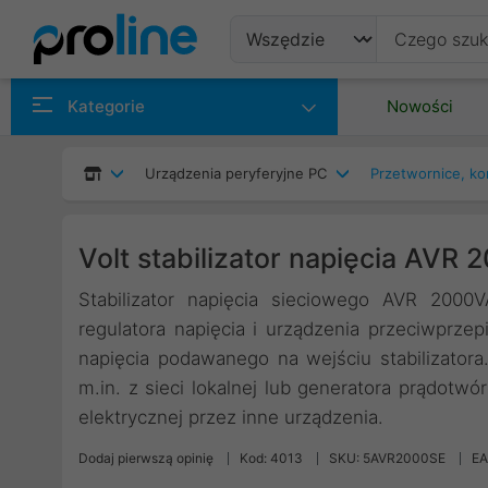
Produkty
Kategorie
Nowości
Producenci
Urządzenia peryferyjne PC
Przetwornice, k
Kategorie
Volt stabilizator napięcia AVR
Stabilizator napięcia sieciowego AVR 2000
regulatora napięcia i urządzenia przeciwprze
napięcia podawanego na wejściu stabilizator
m.in. z sieci lokalnej lub generatora prądotw
elektrycznej przez inne urządzenia.
Dodaj pierwszą opinię
Kod: 4013
SKU: 5AVR2000SE
EA