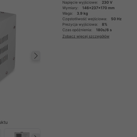
Napięcie wyjściowe:
230 V
Wymiary:
146x237x170 mm
Waga:
3.9 kg
Częstotliwość wejściowa:
50 Hz
Prezycja wyjściowa:
8%
Czas opóżnienia:
180s/6 s
Zobacz więcej szczegółów
Następny
uktu