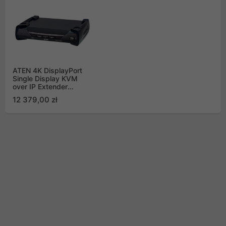
ATEN 4K DisplayPort
Single Display KVM
over IP Extender
(Reciever) KE9950R-
12 379,00 zł
AX-G