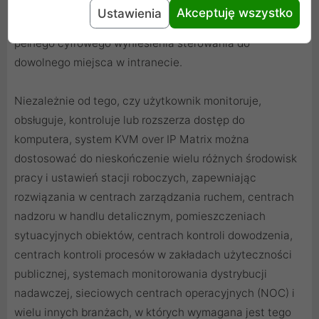
OSD, RS-232 i Auto MDIX, KE6912 jest najbardziej
Akceptuję wszystko
Ustawienia
ekonomicznym i wygodnym sposobem na uzyskanie
pełnego cyfrowego wyniesienia sterowania do
dowolnego miejsca w intranecie.
Niezależnie od tego, czy użytkownik monitoruje,
obsługuje, kontroluje lub rozszerza dostęp do
komputera, system KVM over IP Matrix można
dostosować do nieskończenie wielu różnych środowisk
pracy i ustawień stacji roboczych, zapewniając
rozwiązania w centrach zarządzania ruchem, centrach
nadzoru w handlu detalicznym, pomieszczeniach
sytuacyjnych obiektów, centrach kontroli dowodzenia,
centrach kontroli procesów w zakładach użyteczności
publicznej, systemach monitorowania dystrybucji
nadawczej, sieciowych centrach operacyjnych (NOC) i
wielu innych branżach, w których wymagana jest tego