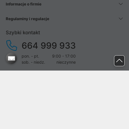
Informacje o firmie
Regulaminy i regulacje
Szybki kontakt
664 999 933
pon. - pt.
9:00 - 17:00
sob. - niedz.
nieczynne
pomoc@proline.pl
Dołącz do nas
Zgłoś błąd na stronie
Proline SA z siedzibą w Mirkowie (55-095), przy ul. Brzozowej 5,
wpisana do rejestru przedsiębiorców Krajowego Rejestru Sądowego