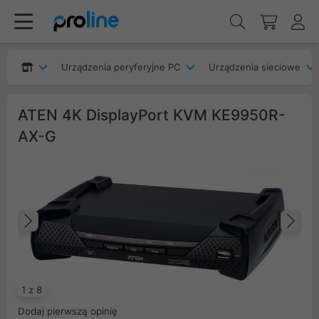
Urządzenia peryferyjne PC
Urządzenia sieciowe
ATEN 4K DisplayPort KVM KE9950R-
AX-G
Poprzedni
Na
1 z 8
Dodaj pierwszą opinię