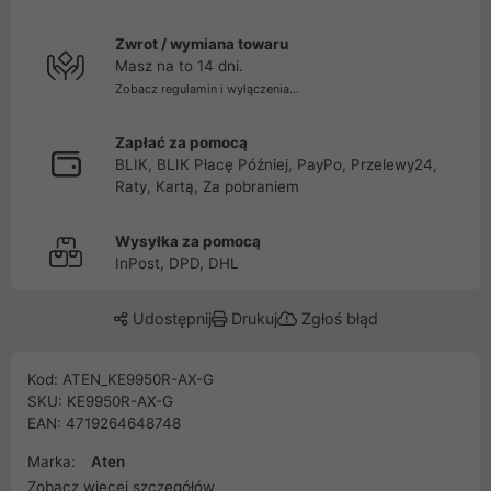
Zwrot / wymiana towaru
Masz na to 14 dni.
Zobacz regulamin i wyłączenia...
Zapłać za pomocą
BLIK, BLIK Płacę Później, PayPo, Przelewy24,
Raty, Kartą, Za pobraniem
Wysyłka za pomocą
InPost, DPD, DHL
Udostępnij
Drukuj
Zgłoś błąd
Kod: ATEN_KE9950R-AX-G
SKU: KE9950R-AX-G
EAN: 4719264648748
Marka:
Aten
Zobacz więcej szczegółów