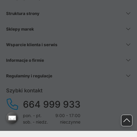
Struktura strony
Sklepy marek
Wsparcie klienta i serwis
Informacje o firmie
Regulaminy i regulacje
Szybki kontakt
664 999 933
pon. - pt.
9:00 - 17:00
sob. - niedz.
nieczynne
pomoc@proline.pl