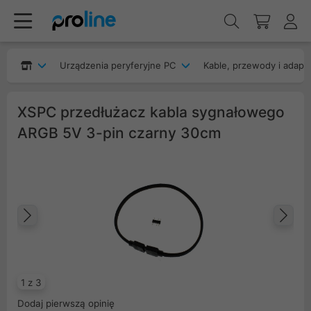
Urządzenia peryferyjne PC
Kable, przewody i adapt
XSPC przedłużacz kabla sygnałowego
ARGB 5V 3-pin czarny 30cm
Poprzedni
Na
1 z 3
Dodaj pierwszą opinię