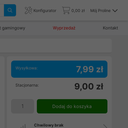
Konfigurator
0,00 zł
Mój Proline
t gamingowy
Wyprzedaż
Kontakt
7,99 zł
Wysyłkowa:
m
9,00 zł
Stacjonarna:
o
Dodaj do koszyka
Chwilowy brak