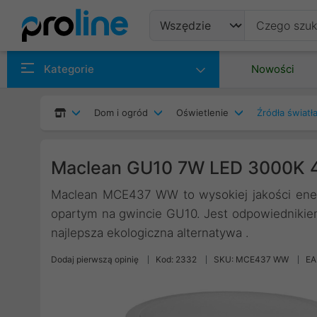
Produkty
Kategorie
Nowości
Producenci
Dom i ogród
Oświetlenie
Źródła światł
Kategorie
Maclean GU10 7W LED 3000K
Maclean MCE437 WW to wysokiej jakości en
opartym na gwincie GU10. Jest odpowiednikie
najlepsza ekologiczna alternatywa .
Dodaj pierwszą opinię
Kod: 2332
SKU: MCE437 WW
EA