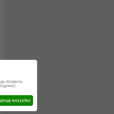
go działania.
alogować.
ptuję wszystko