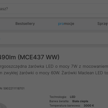
Bestsellery
pro
mocje
Sprzę
a
 490lm (MCE437 WW)
ergooszczędna żarówka LED o mocy 7W z mocowanie
m zwykłej żarówki o mocy 60W. Żarówki Maclean LED t
N: 5902211118701
Technologia:
LED
Barwa światła:
Biała ciepła
Temperatura barwowa:
3000 K