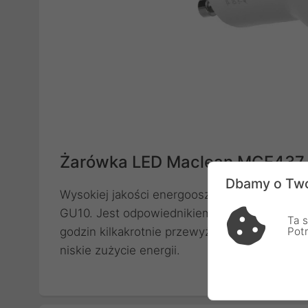
Żarówka LED Maclean MCE43
Dbamy o Two
Wysokiej jakości energooszczędna żarówka
GU10. Jest odpowiednikiem zwykłej żarówki
Ta s
godzin kilkakrotnie przewyższa żywotność s
Pot
niskie zużycie energii.