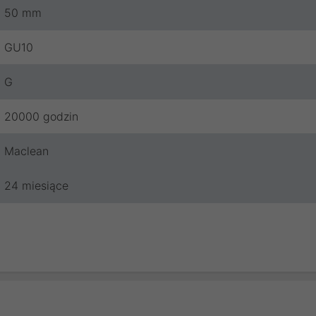
50 mm
GU10
G
20000 godzin
Maclean
24 miesiące