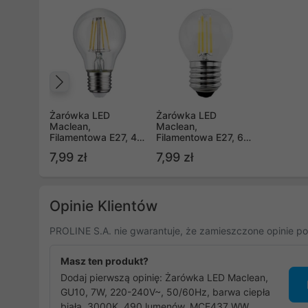
Poprzedni
Żarówka LED
Żarówka LED
Maclean,
Maclean,
Filamentowa E27, 4W,
Filamentowa E27, 6W,
230V, WW ciepła
230V, WW ciepła
7,99 zł
7,99 zł
biała 3000K, 470lm,
biała 3000K, 600lm,
Retro edison
retro edison ozdobna
ozdobna A60,
G45, MCE284
MCE266
Opinie Klientów
PROLINE S.A. nie gwarantuje, że zamieszczone opinie po
Masz ten produkt?
Dodaj pierwszą opinię: Żarówka LED Maclean,
GU10, 7W, 220-240V~, 50/60Hz, barwa ciepła
biała, 3000K, 490 lumenów, MCE437 WW