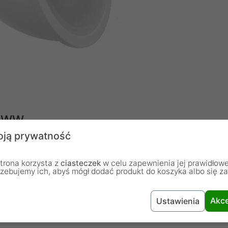
7 WW
ją prywatność
 LED o mocy 7W z mocowaniem opartym na gwincie
 o mocy 60W. Długa żywotność dochodząca do 20000
trona korzysta z
ciasteczek
w celu zapewnienia jej prawidłowe
tandardowej żarówki. Klasa energetyczna A + zapewnia
rzebujemy ich, abyś mógł dodać produkt do koszyka albo się z
Akce
Ustawienia