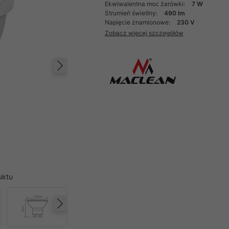
Ekwiwalentna moc żarówki:
7 W
Strumień świetlny:
490 lm
Napięcie znamionowe:
230 V
Zobacz więcej szczegółów
Następny
uktu
Następny