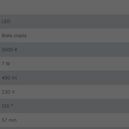
LED
Biała ciepła
3000 K
7 W
490 lm
230 V
120 °
57 mm