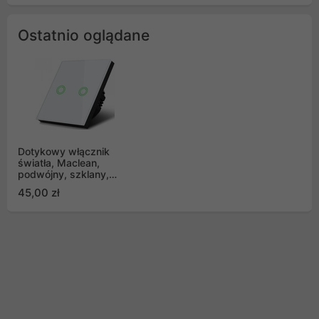
Ostatnio oglądane
Dotykowy włącznik
światła, Maclean,
podwójny, szklany,
biały z okrągłym
45,00 zł
podśw. przycisku,
MCE704W