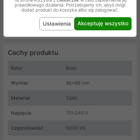
prawidłowego działania. Potrzebujemy ich, abyś mógł
dodać produkt do koszyka albo się zalogować.
Akceptuję wszystko
Ustawienia
Cechy produktu
Kolor
Biały
Wymiar
86x86 mm
Materiał
Szkło
Napięcie
110-240 V
Częstotliwość
50/60 Hz