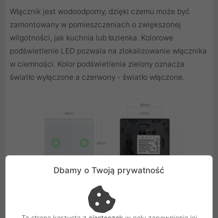
Włącznik jest wodoodporny, dzięki czemu może być
zamontowany w pomieszczeniach o zwiększonej
wilgotności, jak kuchnia lub łazienka. Kolorowe
podświetlenie LED pozwala na zlokalizowanie włącznika
w ciemności. Kolor podświetlenia zielony oznacza
światło wyłączone a czerwony - światło włączone.
Dbamy o Twoją prywatność
Ta strona korzysta z
ciasteczek
w celu zapewnienia jej