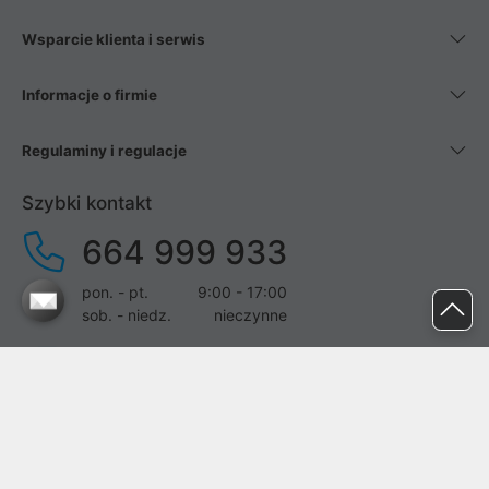
Wsparcie klienta i serwis
Informacje o firmie
Regulaminy i regulacje
Szybki kontakt
664 999 933
pon. - pt.
9:00 - 17:00
sob. - niedz.
nieczynne
pomoc@proline.pl
Dołącz do nas