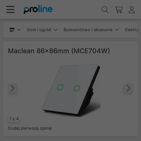
Dom i ogród
Budownictwo i akcesoria
Elektryk
Maclean 86x86mm (MCE704W)
Poprzedni
Na
1 z 4
Dodaj pierwszą opinię