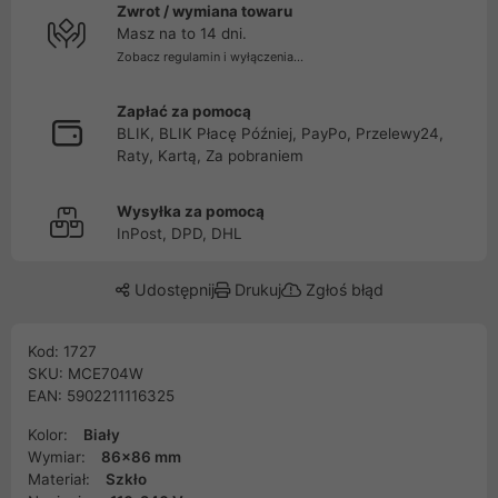
Zwrot / wymiana towaru
Masz na to 14 dni.
Zobacz regulamin i wyłączenia...
Zapłać za pomocą
BLIK, BLIK Płacę Później, PayPo, Przelewy24,
Raty, Kartą, Za pobraniem
Wysyłka za pomocą
InPost, DPD, DHL
Udostępnij
Drukuj
Zgłoś błąd
Kod: 1727
SKU: MCE704W
EAN: 5902211116325
Kolor:
Biały
Wymiar:
86x86 mm
Materiał:
Szkło