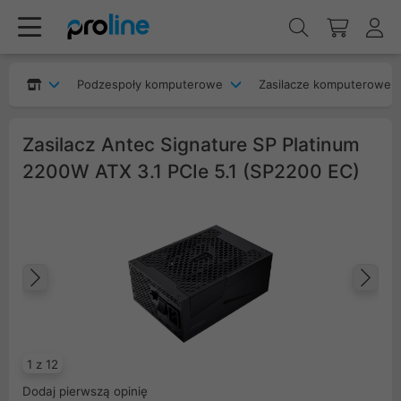
Podzespoły komputerowe
Zasilacze komputerowe
Zasilacz Antec Signature SP Platinum
2200W ATX 3.1 PCIe 5.1 (SP2200 EC)
Poprzedni
Na
1 z 12
Dodaj pierwszą opinię