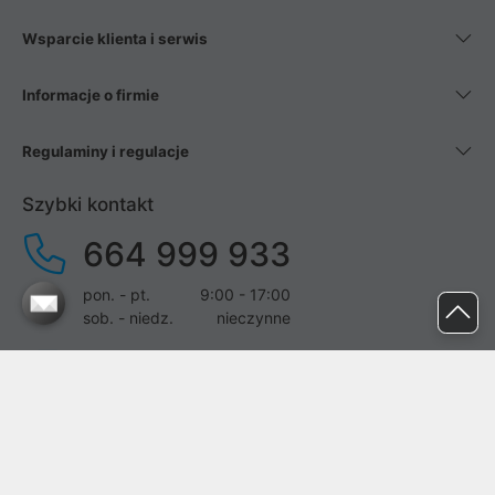
Wsparcie klienta i serwis
Informacje o firmie
Regulaminy i regulacje
Szybki kontakt
664 999 933
pon. - pt.
9:00 - 17:00
sob. - niedz.
nieczynne
pomoc@proline.pl
Dołącz do nas