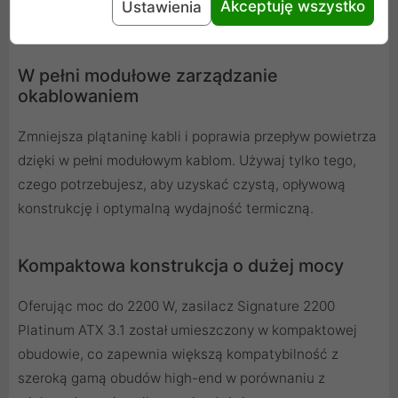
Akceptuję wszystko
Ustawienia
obciążeniem.
W pełni modułowe zarządzanie
okablowaniem
Zmniejsza plątaninę kabli i poprawia przepływ powietrza
dzięki w pełni modułowym kablom. Używaj tylko tego,
czego potrzebujesz, aby uzyskać czystą, opływową
konstrukcję i optymalną wydajność termiczną.
Kompaktowa konstrukcja o dużej mocy
Oferując moc do 2200 W, zasilacz Signature 2200
Platinum ATX 3.1 został umieszczony w kompaktowej
obudowie, co zapewnia większą kompatybilność z
szeroką gamą obudów high-end w porównaniu z