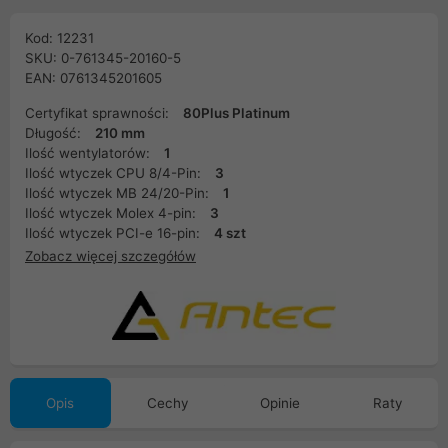
Kod: 12231
SKU: 0-761345-20160-5
EAN: 0761345201605
Certyfikat sprawności:
80Plus Platinum
Długość:
210 mm
Ilość wentylatorów:
1
Ilość wtyczek CPU 8/4-Pin:
3
Ilość wtyczek MB 24/20-Pin:
1
Ilość wtyczek Molex 4-pin:
3
Ilość wtyczek PCI-e 16-pin:
4 szt
Zobacz więcej szczegółów
Opis
Cechy
Opinie
Raty