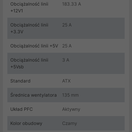
Obciążalność linii
183.33 A
+12V1
Obciążalność linii
25 A
+3.3V
Obciążalność linii +5V
25 A
Obciążalność linii
3 A
+5Vsb
Standard
ATX
Średnica wentylatora
135 mm
Układ PFC
Aktywny
Kolor obudowy
Czarny