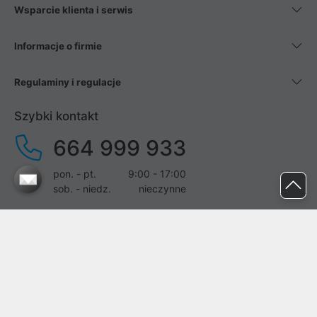
Wsparcie klienta i serwis
Informacje o firmie
Regulaminy i regulacje
Szybki kontakt
664 999 933
pon. - pt.
9:00 - 17:00
sob. - niedz.
nieczynne
pomoc@proline.pl
Dołącz do nas
Zgłoś błąd na stronie