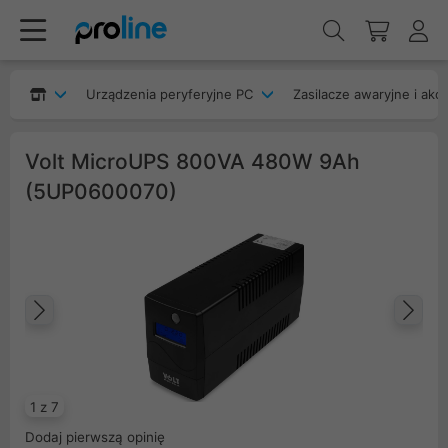
Urządzenia peryferyjne PC
Zasilacze awaryjne i akc
Volt MicroUPS 800VA 480W 9Ah
(5UP0600070)
Poprzedni
Na
1 z 7
Dodaj pierwszą opinię