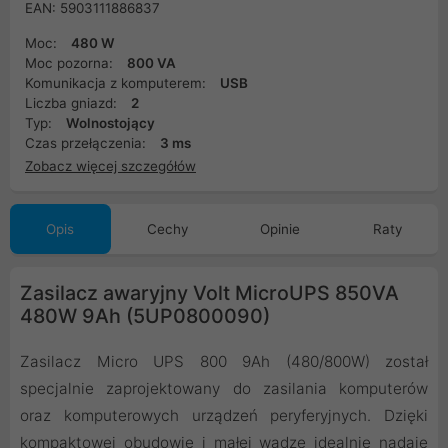
EAN: 5903111886837
Moc:
480 W
Moc pozorna:
800 VA
Komunikacja z komputerem:
USB
Liczba gniazd:
2
Typ:
Wolnostojący
Czas przełączenia:
3 ms
Zobacz więcej szczegółów
Opis
Cechy
Opinie
Raty
Zasilacz awaryjny Volt MicroUPS 850VA
480W 9Ah (5UP0800090)
Zasilacz Micro UPS 800 9Ah (480/800W) został
specjalnie zaprojektowany do zasilania komputerów
oraz komputerowych urządzeń peryferyjnych. Dzięki
kompaktowej obudowie i małej wadze idealnie nadaje