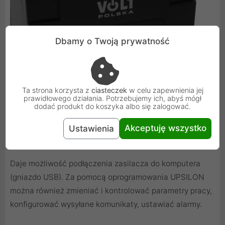
Dbamy o Twoją prywatność
Ta strona korzysta z
ciasteczek
w celu zapewnienia jej
prawidłowego działania. Potrzebujemy ich, abyś mógł
dodać produkt do koszyka albo się zalogować.
Akceptuję wszystko
Ustawienia
Oprogramowanie UPSILON
Daje możliwość podłączenia zasilacza do komputera
(gniazdo USB). Za pomocą oprogramowania UPSILON
można również zmieniać i kontrolować parametry pracy,
konfigurować wysyłane komunikaty, ustawiać alarmy.