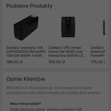
Podobne Produkty
Zasilacz awaryjny Volt
Zasilacz UPS Armac
Zasilacz aw
5UP1000028 MicroUPS
Home Lite 850E Line-
Greencell 
1000VA 600W 1x9Ah
Interactive 850VA LED
PowerProof 
2 polskie gniazda 230V
wyświetlac
189,00 zł
199,00 zł
170,00 zł
Opinie Klientów
PROLINE S.A. nie gwarantuje, że zamieszczone opinie
pochodzą od osób, które zakupiły lub używały dany produkt.
Masz ten produkt?
Dodaj pierwszą opinię: Zasilacz awaryjny Volt