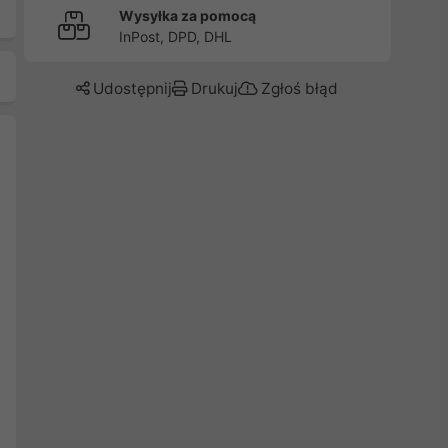
Wysyłka za pomocą
InPost, DPD, DHL
Udostępnij
Drukuj
Zgłoś błąd