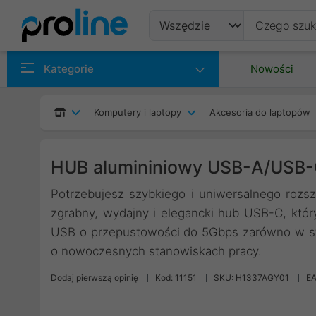
Produkty
Kategorie
Nowości
Producenci
Komputery i laptopy
Akcesoria do laptopów
Kategorie
HUB alumininiowy USB-A/USB-C
Potrzebujesz szybkiego i uniwersalnego roz
zgrabny, wydajny i elegancki hub USB-C, któ
USB o przepustowości do 5Gbps zarówno w st
o nowoczesnych stanowiskach pracy.
Dodaj pierwszą opinię
Kod: 11151
SKU: H1337AGY01
EA