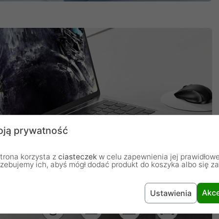
ją prywatność
trona korzysta z
ciasteczek
w celu zapewnienia jej prawidłowe
rzebujemy ich, abyś mógł dodać produkt do koszyka albo się z
Akce
Ustawienia