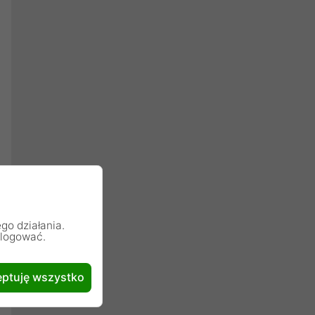
go działania.
alogować.
ptuję wszystko