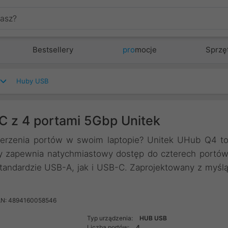
Bestsellery
pro
mocje
Sprzę
Huby USB
 z 4 portami 5Gbp Unitek
szerzenia portów w swoim laptopie? Unitek UHub Q4 t
ry zapewnia natychmiastowy dostęp do czterech portó
andardzie USB-A, jak i USB-C. Zaprojektowany z myśl
N: 4894160058546
Typ urządzenia:
HUB USB
Liczba portów:
4