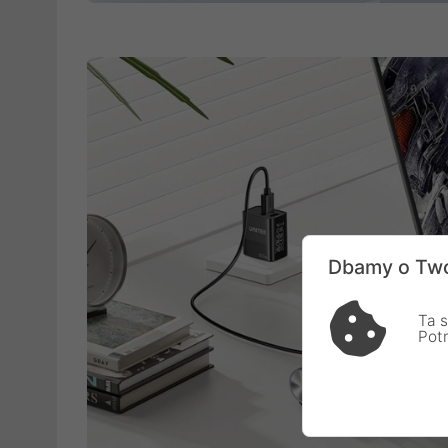
Dbamy o Two
Ta s
Pot