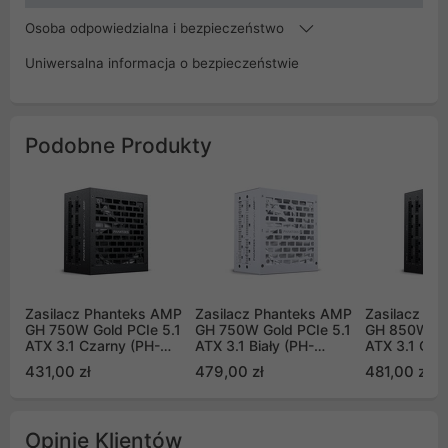
Osoba odpowiedzialna i bezpieczeństwo
Uniwersalna informacja o bezpieczeństwie
Podobne Produkty
Zasilacz Phanteks AMP
Zasilacz Phanteks AMP
Zasilacz Ph
GH 750W Gold PCIe 5.1
GH 750W Gold PCIe 5.1
GH 850W Gol
ATX 3.1 Czarny (PH-
ATX 3.1 Biały (PH-
ATX 3.1 Cza
P750GH_BK01_EU)
P750GH_WT01_EU)
P850GH_BK
431,00 zł
479,00 zł
481,00 zł
Opinie Klientów