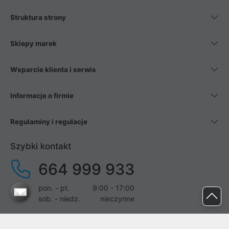
Struktura strony
Sklepy marek
Wsparcie klienta i serwis
Informacje o firmie
Regulaminy i regulacje
Szybki kontakt
664 999 933
pon. - pt.
9:00 - 17:00
sob. - niedz.
nieczynne
pomoc@proline.pl