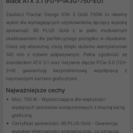
Black ATX 3.1 (FD-P-IA3G-750-EU)
Zasilacz Fractal Design ION 3 Gold 750W to idealny
wybór dla wymagających użytkowników, łączący wysoką
sprawność 80 PLUS Gold z w pełni modularnym
okablowaniem dla perfekcyjnego porządku w obudowie.
Ciesz się absolutną ciszą dzięki dużemu wentylatorowi
140 mm z trybem półpasywnym. Pełna zgodność ze
standardem ATX 3.1 oraz natywne złącze PCIe 5.0 (12V-
2x6) gwarantują bezproblemową współpracę z
najnowszymi kartami graficznymi.
Najważniejsze cechy
Moc: 750 W - Wystarczająca dla większości
wydajnych zestawów komputerowych z mocną kartą
graficzną.
Certyfikat sprawności: 80 PLUS Gold - Gwarancja
wysokiej efektywności energetycznej, co oznacza