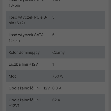
16-pin
Ilość wtyczek PCIe 8-
3
pin (6+2)
Ilość wtyczek SATA
6
15-pin
Kolor dominujący
Czarny
Liczba linii +12V
1
Moc
750 W
Obciążalność linii -12V
0.3 A
Obciążalność linii
62 A
+12V1