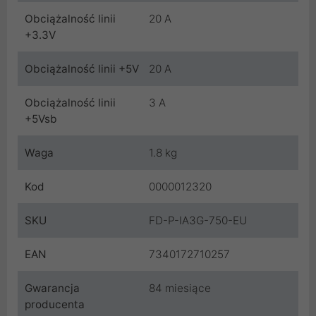
Obciążalność linii
20 A
+3.3V
Obciążalność linii +5V
20 A
Obciążalność linii
3 A
+5Vsb
Waga
1.8 kg
Kod
0000012320
SKU
FD-P-IA3G-750-EU
EAN
7340172710257
Gwarancja
84 miesiące
producenta