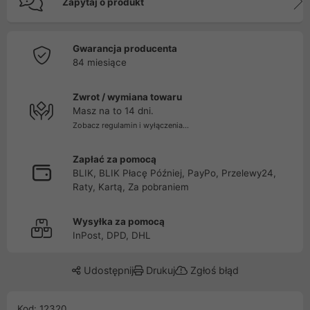
Zapytaj o produkt
Gwarancja producenta
84 miesiące
Zwrot / wymiana towaru
Masz na to 14 dni.
Zobacz regulamin i wyłączenia...
Zapłać za pomocą
BLIK, BLIK Płacę Później, PayPo, Przelewy24,
Raty, Kartą, Za pobraniem
Wysyłka za pomocą
InPost, DPD, DHL
Udostępnij
Drukuj
Zgłoś błąd
Kod: 12320