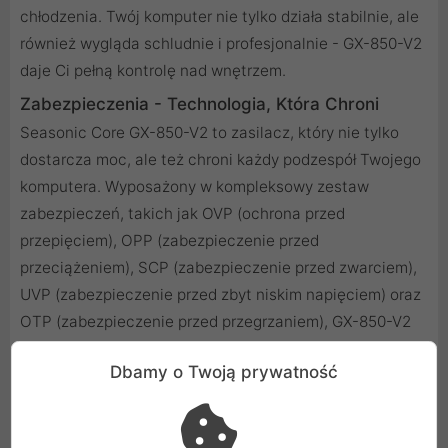
chłodzenia. Twój komputer nie tylko działa stabilnie, ale
również wygląda schludnie i profesjonalnie - GX-850-V2
daje Ci pełną kontrolę nad wnętrzem.
Zabezpieczenia - Technologia, Która Chroni
Seasonic Core GX-850-V2 to zasilacz, który nie tylko
dostarcza moc, ale też chroni każdy podzespół Twojego
komputera. Wyposażony w kompleksowy zestaw
zabezpieczeń, takich jak OVP (ochrona przed
przepięciem), OPP (zabezpieczenie przed
przeciążeniem), SCP (zabezpieczenie przed zwarciem),
UVP (zabezpieczenie przed zbyt niskim napięciem) oraz
OTP (zabezpieczenie przed przegrzaniem), GX-850-V2
zapewnia pełne bezpieczeństwo. Dzięki temu możesz
Dbamy o Twoją prywatność
być pewien, że Twój sprzęt jest chroniony przed
wszelkimi niespodziewanymi zagrożeniami, które mogą
pojawić się podczas intensywnej pracy.