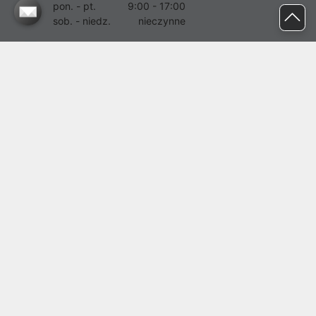
pon. - pt.
9:00 - 17:00
sob. - niedz.
nieczynne
pomoc@proline.pl
Dołącz do nas
Zgłoś błąd na stronie
Proline SA z siedzibą w Mirkowie (55-095), przy ul. Brzozowej 5,
wpisana do rejestru przedsiębiorców Krajowego Rejestru Sądowego
przez Sąd Rejonowy dla Wrocławia-Fabrycznej we Wrocławiu, VI
Wydział Gospodarczy Krajowego Rejestru Sądowego pod nr KRS:
0000282071, NIP: 8951898022, REGON: 020482041, BDO:
000437899. Kapitał zakładowy Spółki wynosi 500000,00 zł i został
on opłacony w całości.
© proline 1996 - 2026. Wszelkie prawa zastrzeżone.