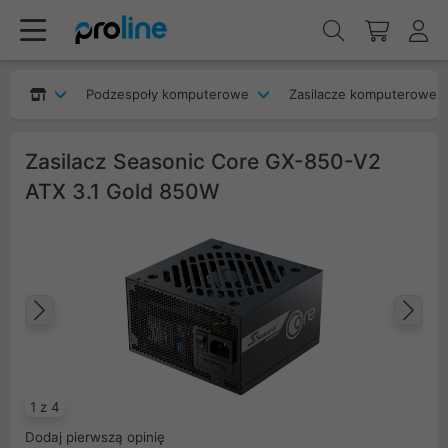
Podzespoły komputerowe
Zasilacze komputerowe
Zasilacz Seasonic Core GX-850-V2
ATX 3.1 Gold 850W
Poprzedni
Na
1 z 4
Dodaj pierwszą opinię