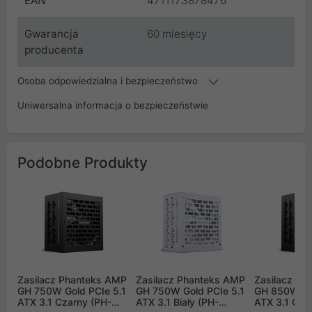
EAN
4711173878476
Gwarancja
60 miesięcy
producenta
Osoba odpowiedzialna i bezpieczeństwo
Uniwersalna informacja o bezpieczeństwie
Podobne Produkty
Zasilacz Phanteks AMP
Zasilacz Phanteks AMP
Zasilacz Ph
GH 750W Gold PCIe 5.1
GH 750W Gold PCIe 5.1
GH 850W Gol
ATX 3.1 Czarny (PH-
ATX 3.1 Biały (PH-
ATX 3.1 Cza