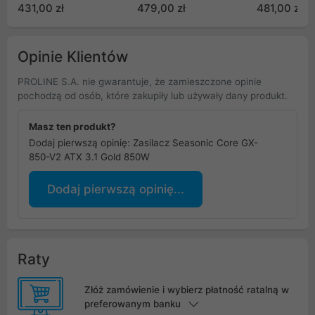
P750GH_BK01_EU)
P750GH_WT01_EU)
P850GH_BK
431,00 zł
479,00 zł
481,00 zł
Opinie Klientów
PROLINE S.A. nie gwarantuje, że zamieszczone opinie
pochodzą od osób, które zakupiły lub używały dany produkt.
Masz ten produkt?
Dodaj pierwszą opinię: Zasilacz Seasonic Core GX-
850-V2 ATX 3.1 Gold 850W
Dodaj pierwszą opinię...
Raty
Złóż zamówienie i wybierz płatność ratalną w
preferowanym banku