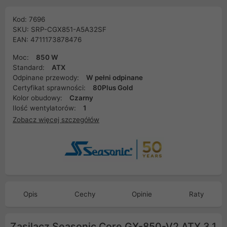
Kod: 7696
SKU: SRP-CGX851-A5A32SF
EAN: 4711173878476
Moc:
850 W
Standard:
ATX
Odpinane przewody:
W pełni odpinane
Certyfikat sprawności:
80Plus Gold
Kolor obudowy:
Czarny
Ilość wentylatorów:
1
Zobacz więcej szczegółów
Opis
Cechy
Opinie
Raty
Zasilacz Seasonic Core GX-850-V2 ATX 3.1