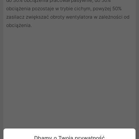
do 30% obciążenia pracował pasywnie, do 50%
obciążenia pozostaje w trybie cichym, powyżej 50%
zasilacz zwiększać obroty wentylatora w zależności od
obciążenia.
Dbamy o Twoją prywatność