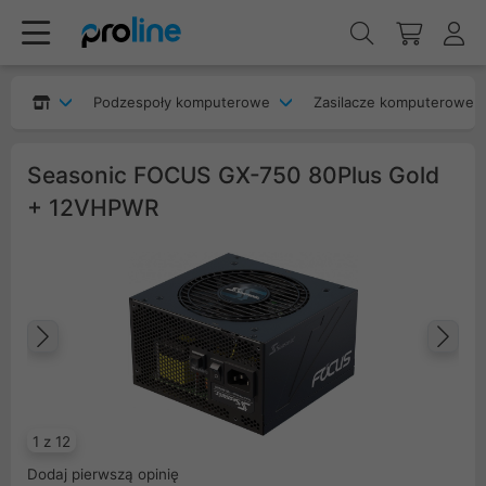
Podzespoły komputerowe
Zasilacze komputerowe
Seasonic FOCUS GX-750 80Plus Gold
+ 12VHPWR
Poprzedni
Na
1 z 12
Dodaj pierwszą opinię