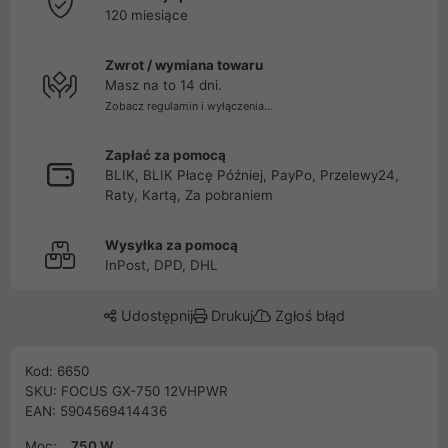
120 miesiące
Zwrot / wymiana towaru
Masz na to 14 dni.
Zobacz regulamin i wyłączenia...
Zapłać za pomocą
BLIK, BLIK Płacę Później, PayPo, Przelewy24,
Raty, Kartą, Za pobraniem
Wysyłka za pomocą
InPost, DPD, DHL
Udostępnij
Drukuj
Zgłoś błąd
Kod: 6650
SKU: FOCUS GX-750 12VHPWR
EAN: 5904569414436
Moc:
750 W