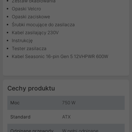
Zestaw okablowania
Opaski Velcro
Opaski zaciskowe
Śrubki mocujące do zasilacza
Kabel zasilający 230V
Instrukcję
Tester zasilacza
Kabel Seasonic 16-pin Gen 5 12VHPWR 600W
Cechy produktu
Moc
750 W
Standard
ATX
Odpinane przewody
W pełni odpinane