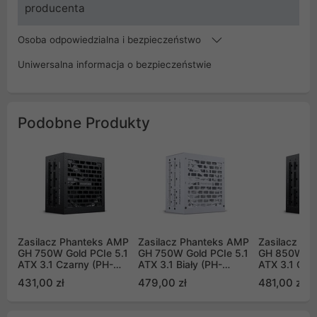
producenta
Osoba odpowiedzialna i bezpieczeństwo
Uniwersalna informacja o bezpieczeństwie
Podobne Produkty
Zasilacz Phanteks AMP
Zasilacz Phanteks AMP
Zasilacz Ph
GH 750W Gold PCIe 5.1
GH 750W Gold PCIe 5.1
GH 850W Gol
ATX 3.1 Czarny (PH-
ATX 3.1 Biały (PH-
ATX 3.1 Cza
P750GH_BK01_EU)
P750GH_WT01_EU)
P850GH_BK
431,00 zł
479,00 zł
481,00 zł