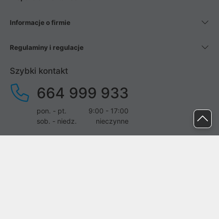
Informacje o firmie
Regulaminy i regulacje
Szybki kontakt
664 999 933
pon. - pt.
9:00 - 17:00
sob. - niedz.
nieczynne
pomoc@proline.pl
Dołącz do nas
Zgłoś błąd na stronie