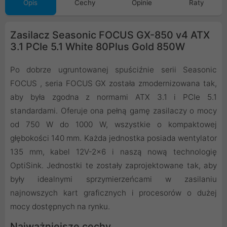
Opis
Cechy
Opinie
Raty
Zasilacz Seasonic FOCUS GX-850 v4 ATX
3.1 PCIe 5.1 White 80Plus Gold 850W
Po dobrze ugruntowanej spuściźnie serii Seasonic
FOCUS , seria FOCUS GX została zmodernizowana tak,
aby była zgodna z normami ATX 3.1 i PCIe 5.1
standardami. Oferuje ona pełną gamę zasilaczy o mocy
od 750 W do 1000 W, wszystkie o kompaktowej
głębokości 140 mm. Każda jednostka posiada wentylator
135 mm, kabel 12V-2×6 i naszą nową technologię
OptiSink. Jednostki te zostały zaprojektowane tak, aby
były idealnymi sprzymierzeńcami w zasilaniu
najnowszych kart graficznych i procesorów o dużej
mocy dostępnych na rynku.
Najważniejsze cechy