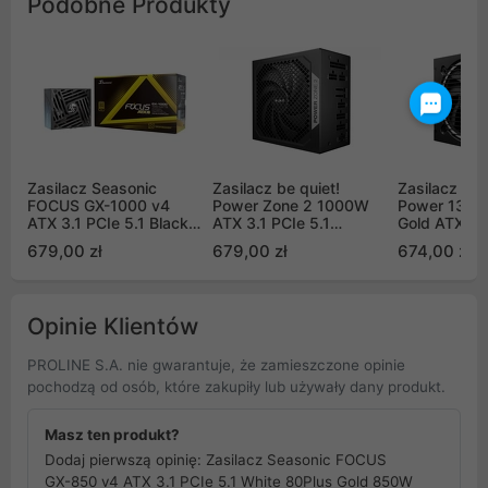
Podobne Produkty
Zasilacz Seasonic
Zasilacz be quiet!
Zasilacz be 
FOCUS GX-1000 v4
Power Zone 2 1000W
Power 13 M
ATX 3.1 PCIe 5.1 Black
ATX 3.1 PCIe 5.1
Gold ATX 3.
80Plus Gold 1000W
(BP008EU)
(BP028EU)
679,00 zł
679,00 zł
674,00 zł
Opinie Klientów
PROLINE S.A. nie gwarantuje, że zamieszczone opinie
pochodzą od osób, które zakupiły lub używały dany produkt.
Masz ten produkt?
Dodaj pierwszą opinię: Zasilacz Seasonic FOCUS
GX-850 v4 ATX 3.1 PCIe 5.1 White 80Plus Gold 850W