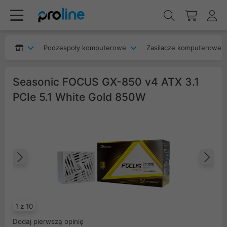
Podzespoły komputerowe
Zasilacze komputerowe
Seasonic FOCUS GX-850 v4 ATX 3.1
PCIe 5.1 White Gold 850W
Poprzedni
Na
1 z 10
Dodaj pierwszą opinię