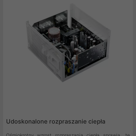
Udoskonalone rozpraszanie ciepła
Ośmiokrotny wzrost rozpraszania ciepła sprawia, że