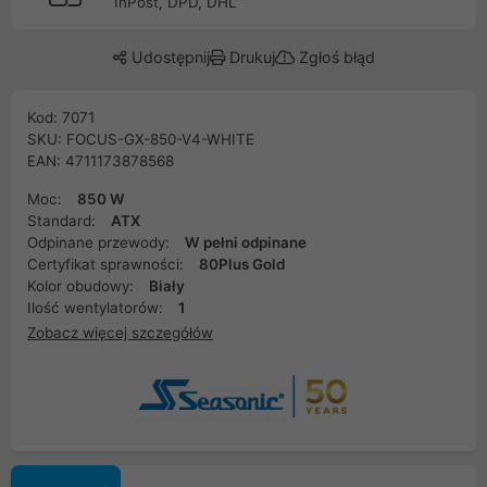
InPost, DPD, DHL
Udostępnij
Drukuj
Zgłoś błąd
Kod: 7071
SKU: FOCUS-GX-850-V4-WHITE
EAN: 4711173878568
Moc:
850 W
Standard:
ATX
Odpinane przewody:
W pełni odpinane
Certyfikat sprawności:
80Plus Gold
Kolor obudowy:
Biały
Ilość wentylatorów:
1
Zobacz więcej szczegółów