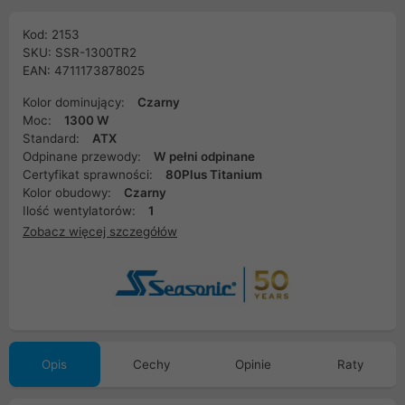
Kod: 2153
SKU: SSR-1300TR2
EAN: 4711173878025
Kolor dominujący:
Czarny
Moc:
1300 W
Standard:
ATX
Odpinane przewody:
W pełni odpinane
Certyfikat sprawności:
80Plus Titanium
Kolor obudowy:
Czarny
Ilość wentylatorów:
1
Zobacz więcej szczegółów
Opis
Cechy
Opinie
Raty