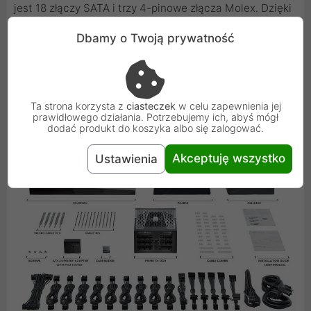
jest 18 złączy SATA i trzy 4-pinowe złącza Molex. Dzięki
modułowemu zarządzaniu okablowaniem, używasz tylko
Dbamy o Twoją prywatność
tych kabli, których faktycznie potrzebujesz do swojej
konstrukcji. Dzięki tej funkcji obudowa zawsze wygląda
schludnie.
Ta strona korzysta z
ciasteczek
w celu zapewnienia jej
prawidłowego działania. Potrzebujemy ich, abyś mógł
dodać produkt do koszyka albo się zalogować.
Akceptuję wszystko
Ustawienia