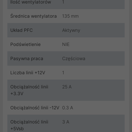
Ilość wentylatorów
1
Średnica wentylatora
135 mm
Układ PFC
Aktywny
Podświetlenie
NIE
Pasywna praca
Częściowa
Liczba linii +12V
1
Obciążalność linii
25 A
+3.3V
Obciążalność linii -12V
0.3 A
Obciążalność linii
3 A
+5Vsb