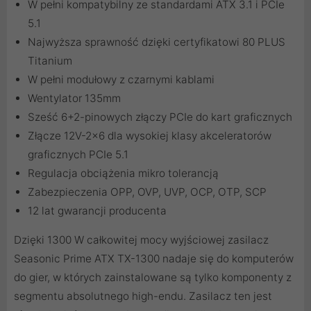
W pełni kompatybilny ze standardami ATX 3.1 i PCIe
5.1
Najwyższa sprawność dzięki certyfikatowi 80 PLUS
Titanium
W pełni modułowy z czarnymi kablami
Wentylator 135mm
Sześć 6+2-pinowych złączy PCIe do kart graficznych
Złącze 12V-2x6 dla wysokiej klasy akceleratorów
graficznych PCIe 5.1
Regulacja obciążenia mikro tolerancją
Zabezpieczenia OPP, OVP, UVP, OCP, OTP, SCP
12 lat gwarancji producenta
Dzięki 1300 W całkowitej mocy wyjściowej zasilacz
Seasonic Prime ATX TX-1300 nadaje się do komputerów
do gier, w których zainstalowane są tylko komponenty z
segmentu absolutnego high-endu. Zasilacz ten jest