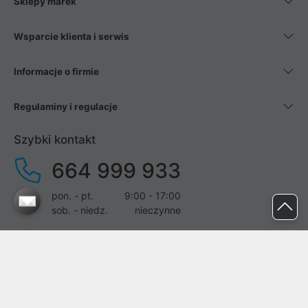
Sklepy marek
Wsparcie klienta i serwis
Informacje o firmie
Regulaminy i regulacje
Szybki kontakt
664 999 933
pon. - pt.
9:00 - 17:00
sob. - niedz.
nieczynne
pomoc@proline.pl
Dołącz do nas