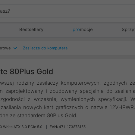
Bestsellery
pro
mocje
Sprzę
terowe
Zasilacze do komputera
te 80Plus Gold
wszej rodziny zasilaczy komputerowych, zgodnych z
on zaprojektowany i zbudowany specjalnie do zasilani
odności z wcześniej wymienionych specyfikacji. 
e zasilania nowych kart graficznych o nazwie 12VHPWR
dne ze standardem 80Plus Gold.
 White ATX 3.0 PCIe 5.0
EAN: 4711173878155