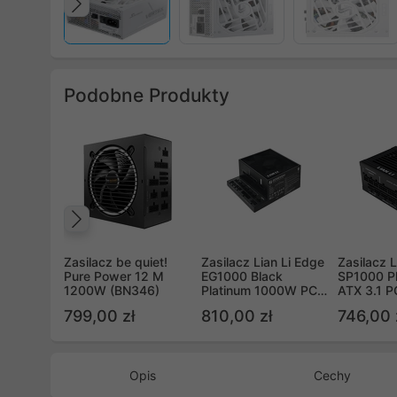
Poprzedni
Podobne Produkty
Poprzedni
Zasilacz be quiet!
Zasilacz Lian Li Edge
Zasilacz L
Pure Power 12 M
EG1000 Black
SP1000 P
1200W (BN346)
Platinum 1000W PCIe
ATX 3.1 P
5.1 ATX 3.1
Czarny 1
799,00 zł
810,00 zł
746,00 
Opis
Cechy