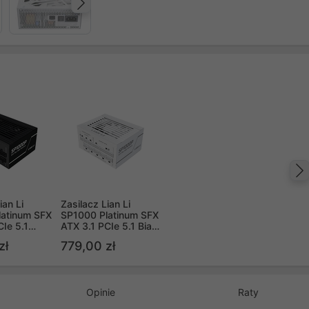
Następny
ian Li
Zasilacz Lian Li
latinum SFX
SP1000 Platinum SFX
CIe 5.1
ATX 3.1 PCIe 5.1 Biały
000W
1000W
zł
779,00 zł
Opinie
Raty