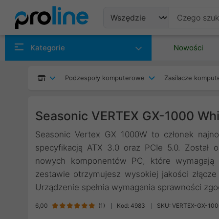
Produkty
Kategorie
Nowości
Producenci
Podzespoły komputerowe
Zasilacze kompu
Kategorie
Seasonic VERTEX GX-1000 Whi
Seasonic Vertex GX 1000W to członek najno
specyfikacją ATX 3.0 oraz PCIe 5.0. Został 
nowych komponentów PC, które wymagają zg
zestawie otrzymujesz wysokiej jakości złącz
Urządzenie spełnia wymagania sprawności zgo
6,00
(
1
)
Kod: 4983
SKU: VERTEX-GX-1000