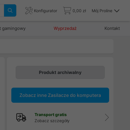
Konfigurator
0,00 zł
Mój Proline
t gamingowy
Wyprzedaż
Kontakt
Produkt archiwalny
e
a
Zobacz inne Zasilacze do komputera
W
.
Transport gratis
Zobacz szczegóły