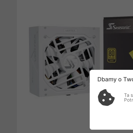
Dbamy o Two
Ta s
Pot