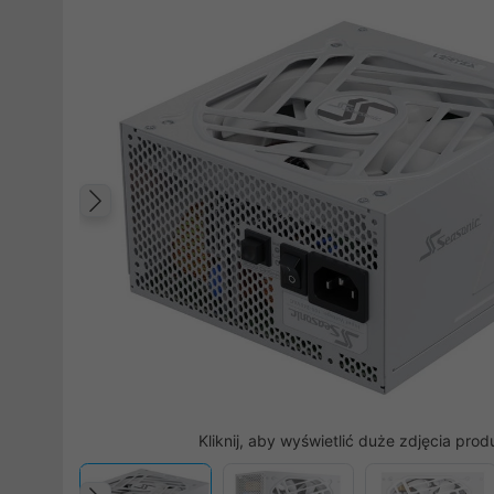
Poprzedni
Kliknij, aby wyświetlić duże zdjęcia prod