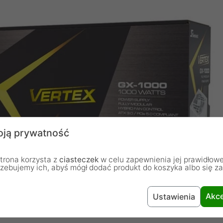
ją prywatność
trona korzysta z
ciasteczek
w celu zapewnienia jej prawidłowe
rzebujemy ich, abyś mógł dodać produkt do koszyka albo się z
Akce
Ustawienia