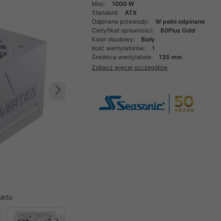
Moc:
1000 W
Standard:
ATX
Odpinane przewody:
W pełni odpinane
Certyfikat sprawności:
80Plus Gold
Kolor obudowy:
Biały
Ilość wentylatorów:
1
Średnica wentylatora:
135 mm
Zobacz więcej szczegółów
Następny
uktu