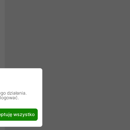
go działania.
alogować.
ptuję wszystko