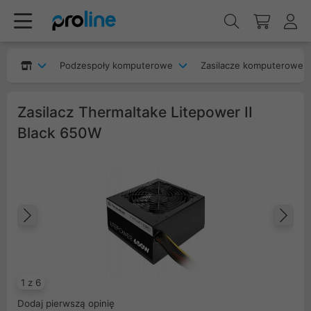
Podzespoły komputerowe
Zasilacze komputerowe
Zasilacz Thermaltake Litepower II
Black 650W
Poprzedni
Na
1 z 6
Dodaj pierwszą opinię