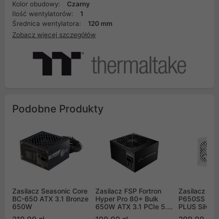
Kolor obudowy:
Czarny
Ilość wentylatorów:
1
Średnica wentylatora:
120 mm
Zobacz więcej szczegółów
Podobne Produkty
Zasilacz Seasonic Core
Zasilacz FSP Fortron
Zasilacz Gi
BC-650 ATX 3.1 Bronze
Hyper Pro 80+ Bulk
P650SS ICE
650W
650W ATX 3.1 PCIe 5.1
PLUS Silver
czarny (HYPER