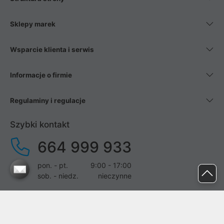
Sklepy marek
Wsparcie klienta i serwis
Informacje o firmie
Regulaminy i regulacje
Szybki kontakt
664 999 933
pon. - pt.
9:00 - 17:00
sob. - niedz.
nieczynne
pomoc@proline.pl
Dołącz do nas