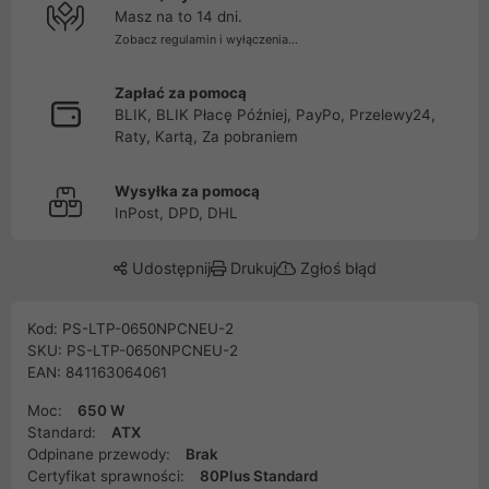
Masz na to 14 dni.
Zobacz regulamin i wyłączenia...
Zapłać za pomocą
BLIK, BLIK Płacę Później, PayPo, Przelewy24,
Raty, Kartą, Za pobraniem
Wysyłka za pomocą
InPost, DPD, DHL
Udostępnij
Drukuj
Zgłoś błąd
Kod: PS-LTP-0650NPCNEU-2
SKU: PS-LTP-0650NPCNEU-2
EAN: 841163064061
Moc:
650 W
Standard:
ATX
Odpinane przewody:
Brak
Certyfikat sprawności:
80Plus Standard