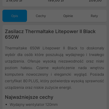
219,00 zł
199,00 zł
209,00 zł
80+PRO650 G5.1)
Opis
Cechy
Opinie
Raty
Zasilacz Thermaltake Litepower II Black
650W
Thermaltake 650W Litepower II Black to doskonały
wybór dla osób które poszukują wydajnego i trwałego
urządzenia. Oferuje wysoką niezawodność oraz niski
poziom hałasu. Czarne wykończenie nada wnętrzu
komputera nowoczesny i elegancki wygląd. Posiada
certyfikat 80 PLUS, który potwierdza wysoką sprawność
urządzenia oraz niskie zużycie energii.
Najważniejsze cechy
Wydajny wentylator 120mm