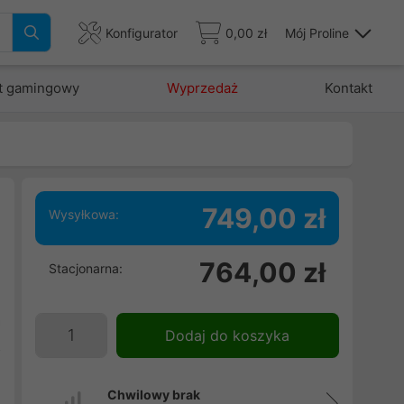
Konfigurator
0,00 zł
Mój Proline
t gamingowy
Wyprzedaż
Kontakt
749,00 zł
Wysyłkowa:
h
764,00 zł
Stacjonarna:
u
w
a
Dodaj do koszyka
z
Chwilowy brak