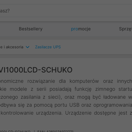
Bestsellery
pro
mocje
Sprzę
e i akcesoria
Zasilacze UPS
C VI1000LCD-SCHUKO
omiczne rozwiązanie dla komputerów oraz innyc
e modele z serii posiadają funkcję zimnego start
ączonego zasilania z sieci), oraz mogą być ładowane 
 odbywa się za pomocą portu USB oraz oprogramowani
kontrolowanie urządzenia. Urządzenie dostępne jest 
1000LCD-SCHUKO
EAN: 4260074972771