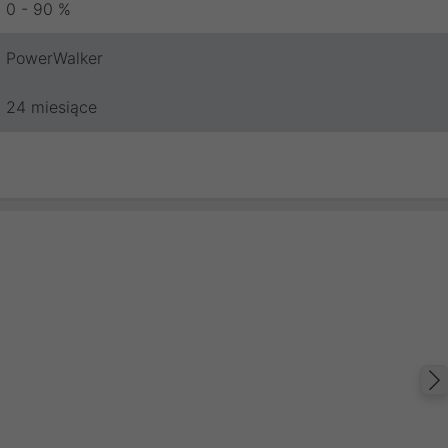
0 - 90 %
PowerWalker
24 miesiące