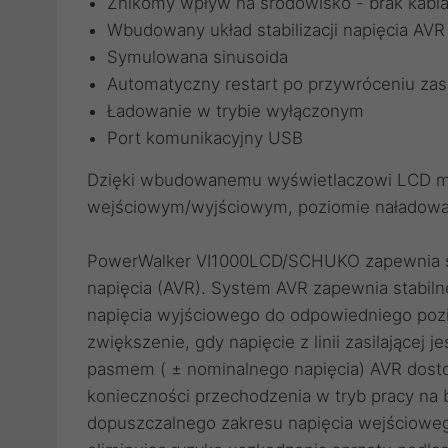
Znikomy wpływ na środowisko - brak kabla
Wbudowany układ stabilizacji napięcia AVR
Symulowana sinusoida
Automatyczny restart po przywróceniu zas
Ładowanie w trybie wyłączonym
Port komunikacyjny USB
Dzięki wbudowanemu wyświetlaczowi LCD mo
wejściowym/wyjściowym, poziomie naładowani
PowerWalker VI1000LCD/SCHUKO zapewnia stab
napięcia (AVR). System AVR zapewnia stabiln
napięcia wyjściowego do odpowiedniego pozi
zwiększenie, gdy napięcie z linii zasilającej 
pasmem ( ± nominalnego napięcia) AVR dosto
konieczności przechodzenia w tryb pracy na 
dopuszczalnego zakresu napięcia wejściowego