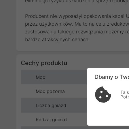
eliminując ryzyko uszkodzenia sprzętu podłąc
Producent nie wyposażył opakowania kabel U
przez użytkowników. Ma to na celu zredukow
zastosowaniu takiego rozwiązania możemy 
bardzo atrakcyjnych cenach.
Cechy produktu
Dbamy o Two
Moc
Moc pozorna
Ta s
Pot
Liczba gniazd
Rodzaj gniazd