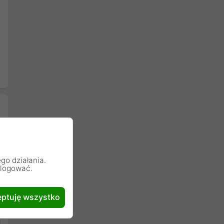
go działania.
alogować.
ptuję wszystko