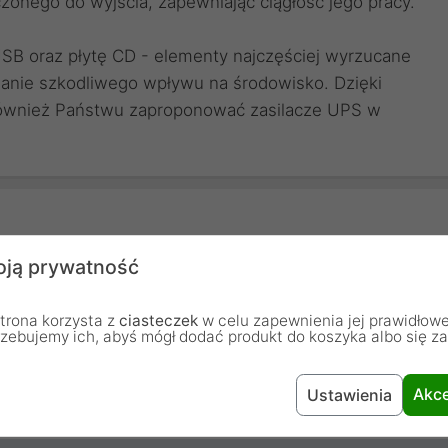
zonego do wyjścia, zapewniając ciągłość jego pracy.
SB oraz płytę CD - elementy najczęściej wyrzucane
anie szkodliwego wpływu na środowisko. Dzięki
również Państwu zaproponować zasilacze UPS w
ją prywatność
600 W
1000 VA
trona korzysta z
ciasteczek
w celu zapewnienia jej prawidłowe
rzebujemy ich, abyś mógł dodać produkt do koszyka albo się z
4
Akce
Ustawienia
CEE 7/3 oraz IEC C13 Outlet