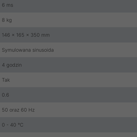
6 ms
8 kg
146 x 165 x 350 mm
Symulowana sinusoida
4 godzin
Tak
0.6
50 oraz 60 Hz
0 - 40 °C