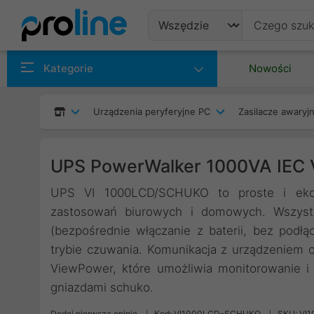
Produkty
Kategorie
Nowości
Producenci
Urządzenia peryferyjne PC
Zasilacze awaryjn
Kategorie
UPS PowerWalker 1000VA IE
UPS VI 1000LCD/SCHUKO to proste i ekon
zastosowań biurowych i domowych. Wszystki
(bezpośrednie włączanie z baterii, bez podł
trybie czuwania. Komunikacja z urządzeniem
ViewPower, które umożliwia monitorowanie i 
gniazdami schuko.
Dodaj pierwszą opinię
Kod: VI1000LCD-SCHUKO
SKU: VI