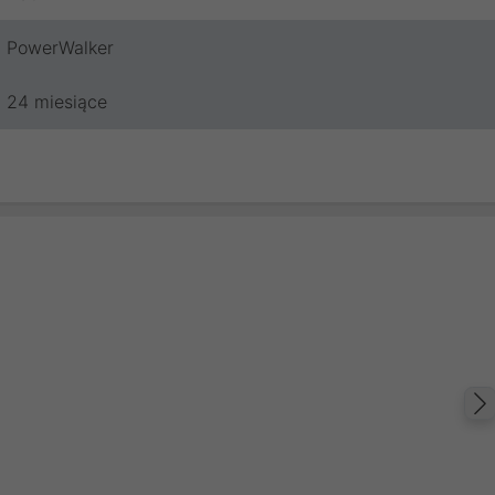
PowerWalker
24 miesiące