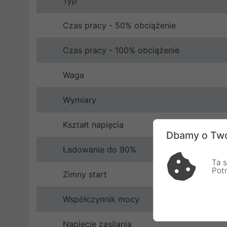
Typ
Czas pracy - 50% obciążenie
Czas pracy - 100% obciążenie
Waga
Wymiary
Kształt napięcia
Dbamy o Two
Ładowanie do 90%
Ta s
Pot
Zimny start
Współczynnik mocy
Napięcie zasilania