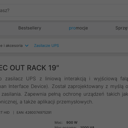
Bestsellery
pro
mocje
Sprzę
e i akcesoria
Zasilacze UPS
EC OUT RACK 19"
zasilacz UPS z liniową interakcją i wyjściową fal
man Interface Device). Został zaprojektowany z myślą 
zasilania. Zapewnia pełną ochronę urządzeń takich ja
nicznej, a także aplikacji przemysłowych.
RT HID
EAN: 4260074975291
Moc:
900 W
Moc pozorna:
1000 VA