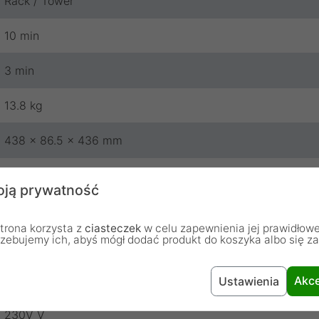
Rack / Tower
10 min
3 min
13.8 kg
438 x 86.5 x 436 mm
Czysta sinusoida
ją prywatność
8 godzin
trona korzysta z
ciasteczek
w celu zapewnienia jej prawidłowe
rzebujemy ich, abyś mógł dodać produkt do koszyka albo się z
Tak
0.9
Akce
Ustawienia
230V V