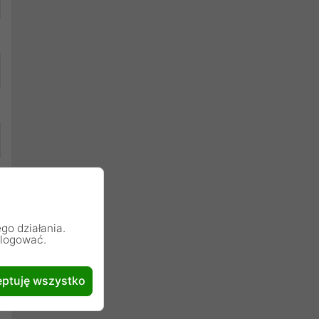
go działania.
alogować.
ptuję wszystko