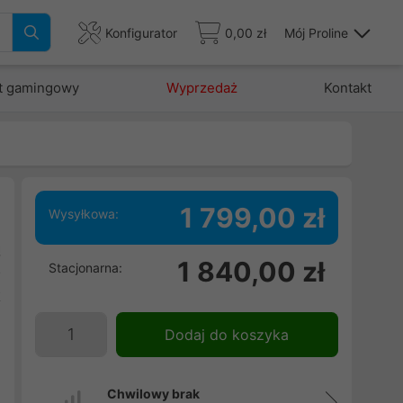
Konfigurator
0,00 zł
Mój Proline
t gamingowy
Wyprzedaż
Kontakt
1 799,00 zł
Wysyłkowa:
ą
1 840,00 zł
Stacjonarna:
o
k
Dodaj do koszyka
Chwilowy brak