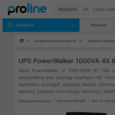
Produkty
Kategorie
Nowości
Producenci
Urządzenia peryferyjne PC
Zasilacze awaryjn
Kategorie
UPS PowerWalker 1000VA 4X I
Seria PowerWalker VI 1000-3000 RT HID to 
sinusoidalną oraz obsługą interfejsu HID (Hu
spełnieniu wymagań wysokiej jakości ochrony 
serwery, systemy komunikacji sieciowej / telefo
Dodaj pierwszą opinię
Kod: VI1000ERTHID
SKU: VI 1000 E