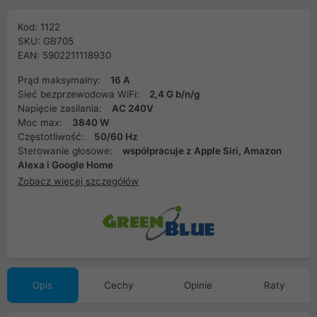
Kod: 1122
SKU: GB705
EAN: 5902211118930
Prąd maksymalny:
16 A
Sieć bezprzewodowa WiFi:
2,4 G b/n/g
Napięcie zasilania:
AC 240V
Moc max:
3840 W
Częstotliwość:
50/60 Hz
Sterowanie głosowe:
współpracuje z Apple Siri, Amazon
Alexa i Google Home
Zobacz więcej szczegółów
Opis
Cechy
Opinie
Raty