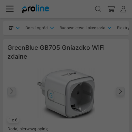
Dom i ogród
Budownictwo i akcesoria
Elektryk
GreenBlue GB705 Gniazdko WiFi
zdalne
Poprzedni
Na
1 z 6
Dodaj pierwszą opinię