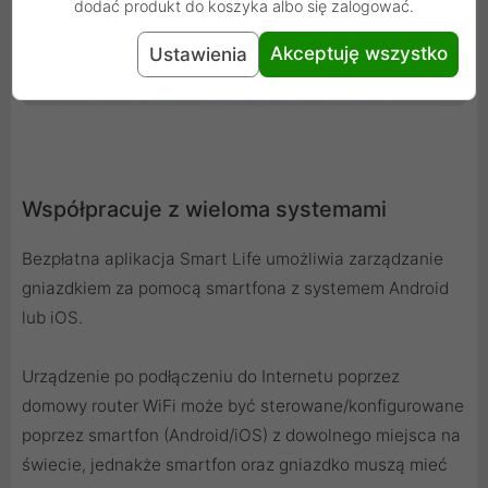
dodać produkt do koszyka albo się zalogować.
Akceptuję wszystko
Ustawienia
Współpracuje z wieloma systemami
Bezpłatna aplikacja Smart Life umożliwia zarządzanie
gniazdkiem za pomocą smartfona z systemem Android
lub iOS.
Urządzenie po podłączeniu do Internetu poprzez
domowy router WiFi może być sterowane/konfigurowane
poprzez smartfon (Android/iOS) z dowolnego miejsca na
świecie, jednakże smartfon oraz gniazdko muszą mieć