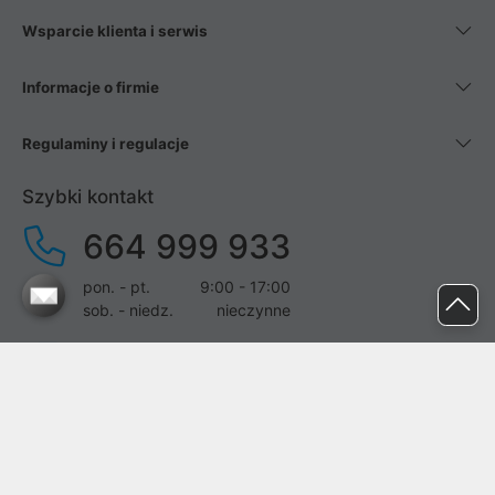
Wsparcie klienta i serwis
Informacje o firmie
Regulaminy i regulacje
Szybki kontakt
664 999 933
pon. - pt.
9:00 - 17:00
sob. - niedz.
nieczynne
pomoc@proline.pl
Dołącz do nas