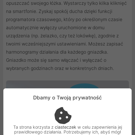
opuszczać swojego łóżka. Wystarczy tylko kilka kliknięć
na smartfonie. Zyskaj spokój ducha dzięki funkcji
programatora czasowego, który po określonym czasie
automatycznie wyłączy uruchomione w domu
urządzenia (np. żelazko, czy też lokówkę), zgodnie z
twoimi wcześniejszymi ustawieniami. Możesz zapisać
harmonogramy działania dla każdego gniazdka.
Gniazdko może się samo włączać i wyłączać o
wybranych godzinach oraz w konkretnych dniach.
Dbamy o Twoją prywatność
Ta strona korzysta z
ciasteczek
w celu zapewnienia jej
prawidłowego działania. Potrzebujemy ich, abyś mógł