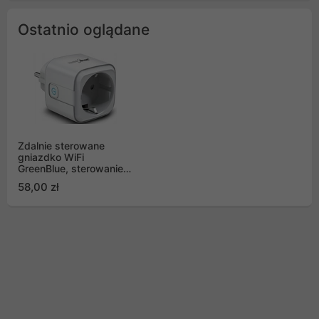
Ostatnio oglądane
Zdalnie sterowane
gniazdko WiFi
GreenBlue, sterowanie
Android/iOS/Alexa/Google
58,00 zł
Home, timer, max
3840W, GB705