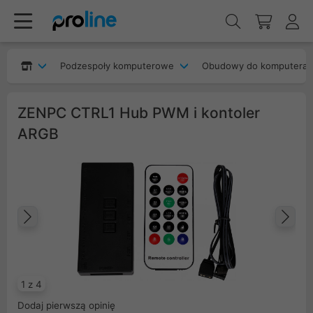
Podzespoły komputerowe
Obudowy do komputera
ZENPC CTRL1 Hub PWM i kontoler
ARGB
Poprzedni
Na
1 z 4
Dodaj pierwszą opinię