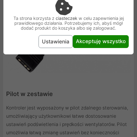
Ta strona korzysta z
ciasteczek
w celu zapewnienia jej
prawidłowego działania. Potrzebujemy ich, abyś mógł
dodać produkt do koszyka albo się zalogować.
Akceptuję wszystko
Ustawienia
Pilot w zestawie
Kontroler jest wyposażony w pilot zdalnego sterowania,
umożliwiający użytkownikowi łatwe dostosowanie
ustawień podświetlenia i prędkości wentylatorów. Pilot
umożliwia łatwą zmianę ustawień bez konieczności