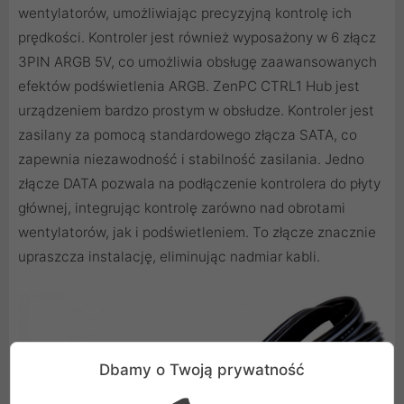
wentylatorów, umożliwiając precyzyjną kontrolę ich
prędkości. Kontroler jest również wyposażony w 6 złącz
3PIN ARGB 5V, co umożliwia obsługę zaawansowanych
efektów podświetlenia ARGB. ZenPC CTRL1 Hub jest
urządzeniem bardzo prostym w obsłudze. Kontroler jest
zasilany za pomocą standardowego złącza SATA, co
zapewnia niezawodność i stabilność zasilania. Jedno
złącze DATA pozwala na podłączenie kontrolera do płyty
głównej, integrując kontrolę zarówno nad obrotami
wentylatorów, jak i podświetleniem. To złącze znacznie
upraszcza instalację, eliminując nadmiar kabli.
Dbamy o Twoją prywatność