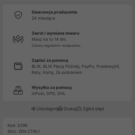
Gwarancja producenta
24 miesiące
Zwrot / wymiana towaru
Masz na to 14 dni.
Zobacz regulamin i wyłączenia...
Zapłać za pomocą
BLIK, BLIK Płacę Później, PayPo, Przelewy24,
Raty, Kartą, Za pobraniem
Wysyłka za pomocą
InPost, DPD, DHL
Udostępnij
Drukuj
Zgłoś błąd
Kod: 3396
SKU: ZEN.CTRL1