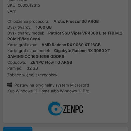
SKU: 0000012615
EAN:
Chłodzenie procesora:
Arctic Freezer 36 ARGB
Dysk twardy:
1000 GB
Dysk twardy model:
Patriot SSD Viper VP4300 Lite 1TB M.2
PCIe NVMe Gen4
Karta graficzna:
AMD Radeon RX 9060 XT 16GB
Karta graficzna model:
Gigabyte Radeon RX 9060 XT
GAMING OC 16G 16GB GDDR6
Obudowa:
ZENPC Flow TG ARGB
Pamięć:
32 GB
Zobacz więcej szczegółów
Postaw na oryginalny system Microsoft!
Kup
Windows 11 Home
albo
Windows 11 Pro
.