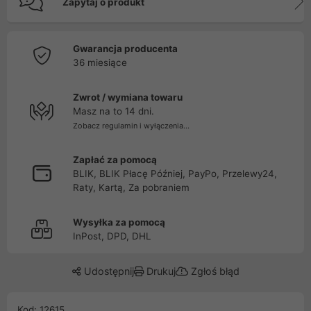
Zapytaj o produkt
Gwarancja producenta
36 miesiące
Zwrot / wymiana towaru
Masz na to 14 dni.
Zobacz regulamin i wyłączenia...
Zapłać za pomocą
BLIK, BLIK Płacę Później, PayPo, Przelewy24,
Raty, Kartą, Za pobraniem
Wysyłka za pomocą
InPost, DPD, DHL
Udostępnij
Drukuj
Zgłoś błąd
Kod: 12615