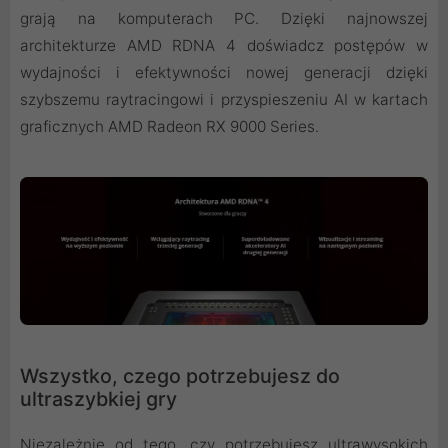
grają na komputerach PC. Dzięki najnowszej
architekturze AMD RDNA 4 doświadcz postępów w
wydajności i efektywności nowej generacji dzięki
szybszemu raytracingowi i przyspieszeniu AI w kartach
graficznych AMD Radeon RX 9000 Series.
Wszystko, czego potrzebujesz do
ultraszybkiej gry
Niezależnie od tego, czy potrzebujesz ultrawysokich