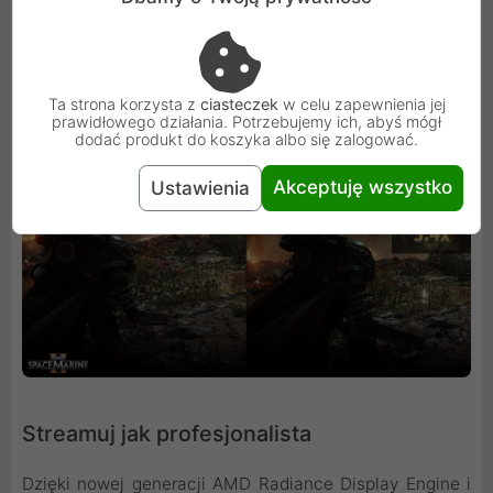
AMD FidelityFX Super Resolution 4 2. Odkryj nowy
poziom immersji, jednocześnie zwiększając liczbę klatek
na sekundę w obsługiwanych tytułach.
Ta strona korzysta z
ciasteczek
w celu zapewnienia jej
prawidłowego działania. Potrzebujemy ich, abyś mógł
dodać produkt do koszyka albo się zalogować.
Akceptuję wszystko
Ustawienia
Streamuj jak profesjonalista
Dzięki nowej generacji AMD Radiance Display Engine i