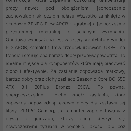
konstrukcja, która zapewnia doskonałą temperaturę
pracy nawet pod obciążeniem, jednocześnie
zachowując niski poziom hałasu. Wszystko zamknięto w
obudowie ZENPC Flow ARGB - zgrabnej a jednocześnie
przestronnej konstrukcji o solidnym wykonaniu.
Obudowa wyposażona jest w cztery wentylatory Fander
P12 ARGB, komplet filtrów przeciwkurzowych, USB-C na
froncie i oferuje ona bardzo dobry przepływ powietrza. To
idealne miejsce dla komponentów, które mają pracować
cicho i efektywnie. Za zasilanie odpowiada markowy,
bardzo dobry oraz cichy zasilacz Seasonic Core BC-650
ATX 3.1 80Plus Bronze 650W. To pewne,
energooszczędne i ciche źródło zasilania, które
zapewnia odpowiednią rezerwę mocy dla zestawu tej
klasy. ZENPC Gaming, to komputer zaprojektowany z
myślą o graczach, którzy chcą cieszyć się
nowoczesnymi tytułami w wysokiej jakości, ale bez