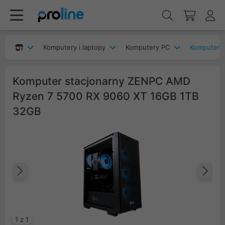
Komputery i laptopy
Komputery PC
Komputery
Komputer stacjonarny ZENPC AMD
Ryzen 7 5700 RX 9060 XT 16GB 1TB
32GB
Poprzedni
Na
1 z 1