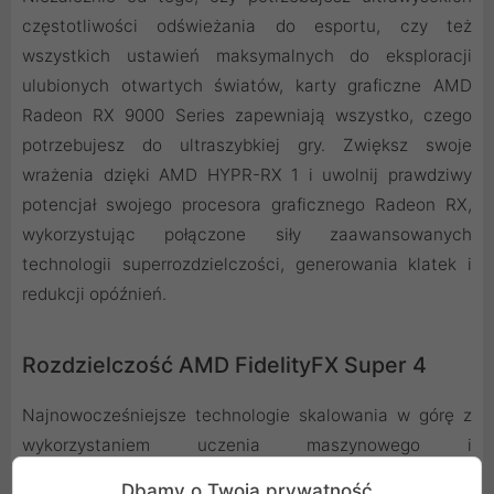
częstotliwości odświeżania do esportu, czy też
wszystkich ustawień maksymalnych do eksploracji
ulubionych otwartych światów, karty graficzne AMD
Radeon RX 9000 Series zapewniają wszystko, czego
potrzebujesz do ultraszybkiej gry. Zwiększ swoje
wrażenia dzięki AMD HYPR-RX 1 i uwolnij prawdziwy
potencjał swojego procesora graficznego Radeon RX,
wykorzystując połączone siły zaawansowanych
technologii superrozdzielczości, generowania klatek i
redukcji opóźnień.
Rozdzielczość AMD FidelityFX Super 4
Najnowocześniejsze technologie skalowania w górę z
wykorzystaniem uczenia maszynowego i
zaawansowanego generowania klatek trafiają do karty
Dbamy o Twoją prywatność