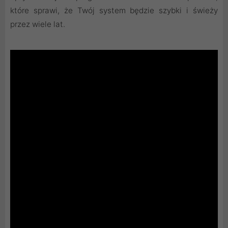
które sprawi, że Twój system będzie szybki i świeży
przez wiele lat.