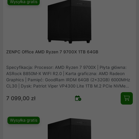
Wysyłka gratis
ZENPC Office AMD Ryzen 7 9700X 1TB 64GB
Specyfikacja: Procesor: AMD Ryzen 7 9700X | Płyta główna:
ASRock B850M-X WIFI R2.0 | Karta graficzna: AMD Radeon
Graphics | Pamięć: GoodRam IRDM 64GB (2x32GB) 6000MHz
CL30 | Dysk: Patriot Viper VP4300 Lite 1TB M.2 PCIe NVMe
Gen4 | Obudowa: Asus Prime AP201 Mesh | Zasilacz: Seasonic
7 099,00 zł
B12 BM-550 80Plus Bronze 550W | Chłodzenie procesora:
Arctic Freezer 36 Black | Wentylatory: 1x fabryczny + 2x
Fander Roxo P12 Reverse
Wysyłka gratis