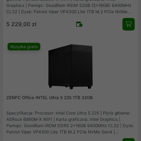
Graphics | Pamięć: GoodRam IRDM 32GB (2x16GB) 6400MHz
CL32 | Dysk: Patriot Viper VP4300 Lite 1TB M.2 PCIe NVMe
Gen4 | Obudowa: ZENPC O1 Office | Zasilacz: Montech APX650
5 229,00 zł
650W
Wysyłka gratis
ZENPC Office INTEL Ultra 5 225 1TB 32GB
Specyfikacja: Procesor: Intel Core Ultra 5 225 | Płyta główna:
ASRock B860M-X WIFI | Karta graficzna: Intel Graphics |
Pamięć: GoodRam IRDM DDR5 2x16GB 6400MHz CL32 | Dysk:
Patriot Viper VP4300 Lite 1TB M.2 PCIe NVMe Gen4 |
Obudowa: Asus Prime AP201 Mesh | Zasilacz: Seasonic B12