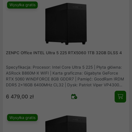
Wysyłka gratis
ZENPC Office INTEL Ultra 5 225 RTX5060 1TB 32GB DLSS 4
Specyfikacja: Procesor: Intel Core Ultra 5 225 | Płyta główna:
ASRock B860M-X WIFI | Karta graficzna: Gigabyte GeForce
RTX 5060 WINDFORCE 8GB GDDR7 | Pamięć: GoodRam IRDM
DDR5 2x16GB 6400MHz CL32 | Dysk: Patriot Viper VP4300
Lite 1TB M.2 PCIe NVMe Gen4 | Obudowa: Asus Prime AP201
6 479,00 zł
Mesh | Zasilacz: Seasonic B12 BM-550 80Plus Bronze 550W |
Chłodzenie procesora: Arctic Freezer 36 Black | Wentylatory:
1x fabryczny + 2x Fander Roxo P12 Reverse
Wysyłka gratis