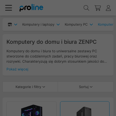
Komputery i laptopy
Komputery PC
Komputery 
Komputery do domu i biura ZENPC
Komputery do domu i biura to uniwersalne zestawy PC
stworzone do codziennych zadań, pracy biurowej oraz
rozrywki. Charakteryzują się dobrym stosunkiem jakości do
ceny, procesorami Intel lub AMD, szybkimi dyskami SSD oraz
Pokaż więcej
odpowiednią ilością pamięci RAM. Ciche, energooszczędne i
niezawodne, zapewniają komfort obsługi aplikacji, internetu
oraz pakietów Office. Idealne rozwiązanie dla całej rodziny.
Kategorie i filtry
Sortuj