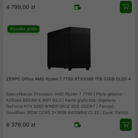
Gen4 | Obudowa: Asus Prime AP201 Mesh | Zasilacz: Seasonic
4 799,00 zł
B12 BM-550 80Plus Bronze 550W | Chłodzenie procesora:
Arctic Freezer 36 Black | Wentylatory: 1x fabryczny + 2x
Fander Roxo P12 Reverse
Wysyłka gratis
ZENPC Office AMD Ryzen 7 7700 RTX5060 1TB 32GB DLSS 4
Specyfikacja: Procesor: AMD Ryzen 7 7700 | Płyta główna:
ASRock B850M-X WIFI R2.0 | Karta graficzna: Gigabyte
GeForce RTX 5060 WINDFORCE 8GB GDDR7 | Pamięć:
GoodRam IRDM DDR5 2x16GB 6400MHz CL32 | Dysk: Patriot
Viper VP4300 Lite 1TB M.2 PCIe NVMe Gen4 | Obudowa: Asus
6 379,00 zł
Prime AP201 Mesh | Zasilacz: Seasonic B12 BM-550 80Plus
Bronze 550W | Chłodzenie procesora: Arctic Freezer 36 Black |
Wentylatory: 1x fabryczny + 2x Fander Roxo P12 Reverse