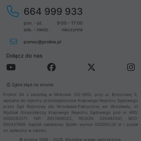
664 999 933
pon. - pt.
9:00 - 17:00
sob. - niedz.
nieczynne
pomoc@proline.pl
Dołącz do nas
Zgłoś błąd na stronie
Proline SA z siedzibą w Mirkowie (55-095), przy ul. Brzozowej 5,
wpisana do rejestru przedsiębiorców Krajowego Rejestru Sądowego
przez Sąd Rejonowy dla Wrocławia-Fabrycznej we Wrocławiu, VI
Wydział Gospodarczy Krajowego Rejestru Sądowego pod nr KRS:
0000282071, NIP: 8951898022, REGON: 020482041, BDO:
000437899. Kapitał zakładowy Spółki wynosi 500000,00 zł i został
on opłacony w całości.
© proline 1996 - 2026. Wszelkie prawa zastrzeżone.