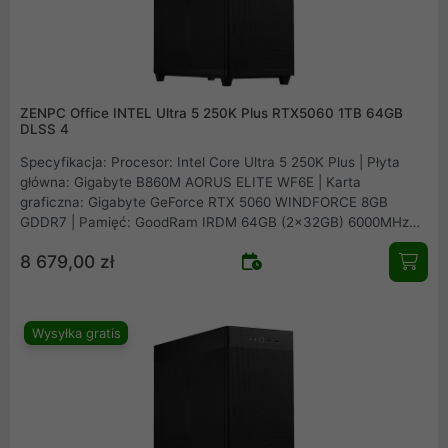
ZENPC Office INTEL Ultra 5 250K Plus RTX5060 1TB 64GB
DLSS 4
Specyfikacja: Procesor: Intel Core Ultra 5 250K Plus | Płyta
główna: Gigabyte B860M AORUS ELITE WF6E | Karta
graficzna: Gigabyte GeForce RTX 5060 WINDFORCE 8GB
GDDR7 | Pamięć: GoodRam IRDM 64GB (2x32GB) 6000MHz
CL30 | Dysk: Patriot Viper VP4300 Lite 1TB M.2 PCIe NVMe
8 679,00 zł
Gen4 | Obudowa: Asus Prime AP201 Mesh | Zasilacz: Seasonic
B12 BM-550 80Plus Bronze 550W | Chłodzenie procesora:
Arctic Freezer 36 Black | Wentylatory: 1x fabryczny + 2x
Fander Roxo P12 Reverse
Wysyłka gratis