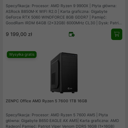
Specyfikacja: Procesor: AMD Ryzen 9 9900X | Płyta główna:
ASRock B850M-X WIFI R2.0 | Karta graficzna: Gigabyte
GeForce RTX 5060 WINDFORCE 8GB GDDR7 | Pamięć:
GoodRam IRDM 64GB (2x32GB) 6000MHz CL30 | Dysk: Patriot
Viper VP4300 Lite 1TB M.2 PCIe NVMe Gen4 | Obudowa: Asus
9 199,00 zł
Prime AP201 Mesh | Zasilacz: Seasonic B12 BM-550 80Plus
Bronze 550W | Chłodzenie procesora: Arctic Freezer 36 Black |
Wentylatory: 1x fabryczny + 2x Fander Roxo P12 Reverse
Wysyłka gratis
ZENPC Office AMD Ryzen 5 7600 1TB 16GB
Specyfikacja: Procesor: AMD Ryzen 5 7600 AM5 | Płyta
główna: Gigabyte B650 EAGLE AX AM5| Karta graficzna: AMD
Radeon| Pamięć: Patriot Viper Venom DDR5 16GB (1x16GB)