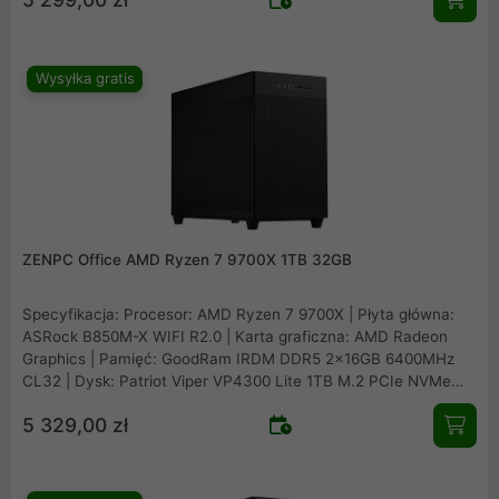
Freezer 36 Black | Wentylatory: 1x fabryczny + 2x Fander Roxo
P12 Reverse
Wysyłka gratis
ZENPC Office AMD Ryzen 7 9700X 1TB 32GB
Specyfikacja: Procesor: AMD Ryzen 7 9700X | Płyta główna:
ASRock B850M-X WIFI R2.0 | Karta graficzna: AMD Radeon
Graphics | Pamięć: GoodRam IRDM DDR5 2x16GB 6400MHz
CL32 | Dysk: Patriot Viper VP4300 Lite 1TB M.2 PCIe NVMe
Gen4 | Obudowa: Asus Prime AP201 Mesh | Zasilacz: Seasonic
5 329,00 zł
B12 BM-550 80Plus Bronze 550W | Chłodzenie procesora:
Arctic Freezer 36 Black | Wentylatory: 1x fabryczny + 2x
Fander Roxo P12 Reverse