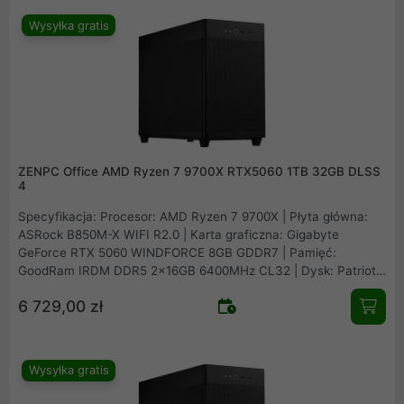
Wysyłka gratis
ZENPC Office AMD Ryzen 7 9700X RTX5060 1TB 32GB DLSS
4
Specyfikacja: Procesor: AMD Ryzen 7 9700X | Płyta główna:
ASRock B850M-X WIFI R2.0 | Karta graficzna: Gigabyte
GeForce RTX 5060 WINDFORCE 8GB GDDR7 | Pamięć:
GoodRam IRDM DDR5 2x16GB 6400MHz CL32 | Dysk: Patriot
Viper VP4300 Lite 1TB M.2 PCIe NVMe Gen4 | Obudowa: Asus
6 729,00 zł
Prime AP201 Mesh | Zasilacz: Seasonic B12 BM-550 80Plus
Bronze 550W | Chłodzenie procesora: Arctic Freezer 36 Black |
Wentylatory: 1x fabryczny + 2x Fander Roxo P12 Reverse
Wysyłka gratis