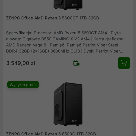
ZENPC Office AMD Ryzen 5 5600GT 1TB 32GB
Specyfikacja: Procesor: AMD Ryzen 5 5600GT AM4 | Płyta
główna: Gigabyte B550 GAMING X V2 AM4 | Karta graficzna:
AMD Radeon Vega 8 | Pamięć: Pamięć Patriot Viper Steel
DDR4 32GB (2x16GB) 3600MHz CL18 | Dysk: Patriot Viper
VP4300 Lite 1TB M.2 PCIe NVMe Gen4 | Obudowa: ZENPC O1
3 549,00 zł
Office | Zasilacz: Montech APX650 650W
Wysyłka gratis
ZENPC Office AMD Ryzen 5 8500G 1TB 32GB