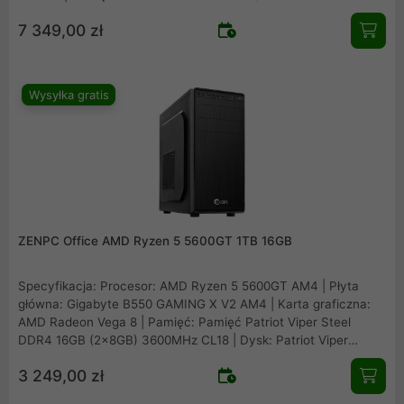
CL30 | Dysk: Patriot Viper VP4300 Lite 1TB M.2 PCIe NVMe
7 349,00 zł
Gen4 | Obudowa: Asus Prime AP201 Mesh | Zasilacz: Seasonic
B12 BM-550 80Plus Bronze 550W | Chłodzenie procesora:
Arctic Freezer 36 Black | Wentylatory: 1x fabryczny + 2x
Fander Roxo P12 Reverse
Wysyłka gratis
ZENPC Office AMD Ryzen 5 5600GT 1TB 16GB
Specyfikacja: Procesor: AMD Ryzen 5 5600GT AM4 | Płyta
główna: Gigabyte B550 GAMING X V2 AM4 | Karta graficzna:
AMD Radeon Vega 8 | Pamięć: Pamięć Patriot Viper Steel
DDR4 16GB (2x8GB) 3600MHz CL18 | Dysk: Patriot Viper
VP4300 Lite 1TB M.2 PCIe NVMe Gen4 | Obudowa: ZENPC O1
3 249,00 zł
Office | Zasilacz: Montech APX650 650W