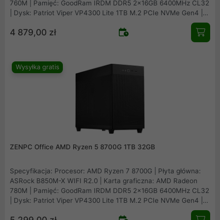
760M | Pamięć: GoodRam IRDM DDR5 2x16GB 6400MHz CL32
| Dysk: Patriot Viper VP4300 Lite 1TB M.2 PCIe NVMe Gen4 |
Obudowa: Asus Prime AP201 Mesh | Zasilacz: Seasonic B12
4 879,00 zł
BM-550 80Plus Bronze 550W | Chłodzenie procesora: Arctic
Freezer 36 Black | Wentylatory: 1x fabryczny + 2x Fander Roxo
P12 Reverse
Wysyłka gratis
ZENPC Office AMD Ryzen 5 8700G 1TB 32GB
Specyfikacja: Procesor: AMD Ryzen 7 8700G | Płyta główna:
ASRock B850M-X WIFI R2.0 | Karta graficzna: AMD Radeon
780M | Pamięć: GoodRam IRDM DDR5 2x16GB 6400MHz CL32
| Dysk: Patriot Viper VP4300 Lite 1TB M.2 PCIe NVMe Gen4 |
Obudowa: Asus Prime AP201 Mesh | Zasilacz: Seasonic B12
5 299,00 zł
BM-550 80Plus Bronze 550W | Chłodzenie procesora: Arctic