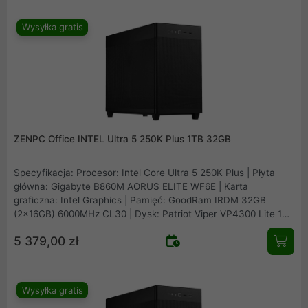
Wysyłka gratis
ZENPC Office INTEL Ultra 5 250K Plus 1TB 32GB
Specyfikacja: Procesor: Intel Core Ultra 5 250K Plus | Płyta
główna: Gigabyte B860M AORUS ELITE WF6E | Karta
graficzna: Intel Graphics | Pamięć: GoodRam IRDM 32GB
(2x16GB) 6000MHz CL30 | Dysk: Patriot Viper VP4300 Lite 1TB
M.2 PCIe NVMe Gen4 | Obudowa: Asus Prime AP201 Mesh |
5 379,00 zł
Zasilacz: Seasonic B12 BM-550 80Plus Bronze 550W |
Chłodzenie procesora: Arctic Freezer 36 Black | Wentylatory:
1x fabryczny + 2x Fander Roxo P12 Reverse
Wysyłka gratis