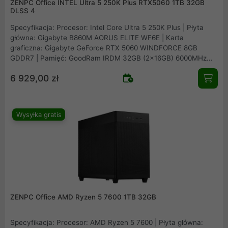
ZENPC Office INTEL Ultra 5 250K Plus RTX5060 1TB 32GB
DLSS 4
Specyfikacja: Procesor: Intel Core Ultra 5 250K Plus | Płyta
główna: Gigabyte B860M AORUS ELITE WF6E | Karta
graficzna: Gigabyte GeForce RTX 5060 WINDFORCE 8GB
GDDR7 | Pamięć: GoodRam IRDM 32GB (2x16GB) 6000MHz
CL30 | Dysk: Patriot Viper VP4300 Lite 1TB M.2 PCIe NVMe
6 929,00 zł
Gen4 | Obudowa: Asus Prime AP201 Mesh | Zasilacz: Seasonic
B12 BM-550 80Plus Bronze 550W | Chłodzenie procesora:
Arctic Freezer 36 Black | Wentylatory: 1x fabryczny + 2x
Fander Roxo P12 Reverse
Wysyłka gratis
ZENPC Office AMD Ryzen 5 7600 1TB 32GB
Specyfikacja: Procesor: AMD Ryzen 5 7600 | Płyta główna: