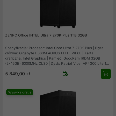
ZENPC Office INTEL Ultra 7 270K Plus 1TB 32GB
Specyfikacja: Procesor: Intel Core Ultra 7 270K Plus | Płyta
główna: Gigabyte B860M AORUS ELITE WF6E | Karta
graficzna: Intel Graphics | Pamięć: GoodRam IRDM 32GB
(2x16GB) 6000MHz CL30 | Dysk: Patriot Viper VP4300 Lite 1TB
M.2 PCIe NVMe Gen4 | Obudowa: Asus Prime AP201 Mesh |
5 849,00 zł
Zasilacz: Seasonic B12 BM-550 80Plus Bronze 550W |
Chłodzenie procesora: Arctic Freezer 36 Black | Wentylatory:
1x fabryczny + 2x Fander Roxo P12 Reverse
Wysyłka gratis