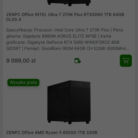
ZENPC Office INTEL Ultra 7 270K Plus RTX5060 1TB 64GB
DLSS 4
Specyfikacja: Procesor: Intel Core Ultra 7 270K Plus | Płyta
główna: Gigabyte B860M AORUS ELITE WF6E | Karta
graficzna: Gigabyte GeForce RTX 5060 WINDFORCE 8GB
GDDR7 | Pamięć: GoodRam IRDM 64GB (2x32GB) 6000MHz
CL30 | Dysk: Patriot Viper VP4300 Lite 1TB M.2 PCIe NVMe
9 099,00 zł
Gen4 | Obudowa: Asus Prime AP201 Mesh | Zasilacz: Seasonic
B12 BM-550 80Plus Bronze 550W | Chłodzenie procesora:
Arctic Freezer 36 Black | Wentylatory: 1x fabryczny + 2x
Fander Roxo P12 Reverse
Wysyłka gratis
ZENPC Office AMD Ryzen 5 8500G 1TB 32GB