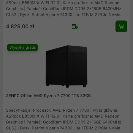
ASRock B850M-X WIFI R2.0 | Karta graficzna: AMD Radeon
Graphics | Pamięć: GoodRam IRDM DDR5 2x16GB 6400MHz
CL32 | Dysk: Patriot Viper VP4300 Lite 1TB M.2 PCIe NVMe
Gen4 | Obudowa: Asus Prime AP201 Mesh | Zasilacz: Seasonic
4 829,00 zł
B12 BM-550 80Plus Bronze 550W | Chłodzenie procesora:
Arctic Freezer 36 Black | Wentylatory: 1x fabryczny + 2x
Fander Roxo P12 Reverse
Wysyłka gratis
ZENPC Office AMD Ryzen 7 7700 1TB 32GB
Specyfikacja: Procesor: AMD Ryzen 7 7700 | Płyta główna:
ASRock B850M-X WIFI R2.0 | Karta graficzna: AMD Radeon
Graphics | Pamięć: GoodRam IRDM DDR5 2x16GB 6400MHz
CL32 | Dysk: Patriot Viper VP4300 Lite 1TB M.2 PCIe NVMe