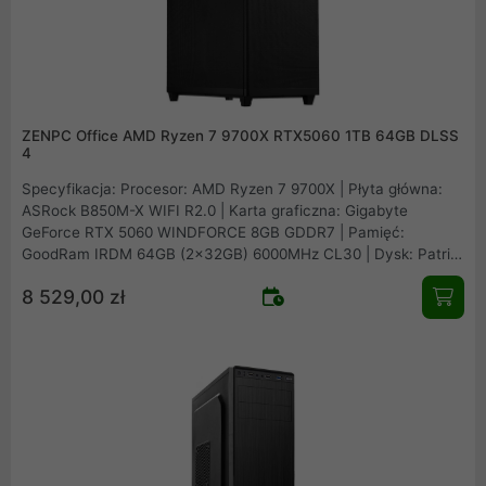
ZENPC Office AMD Ryzen 7 9700X RTX5060 1TB 64GB DLSS
4
Specyfikacja: Procesor: AMD Ryzen 7 9700X | Płyta główna:
ASRock B850M-X WIFI R2.0 | Karta graficzna: Gigabyte
GeForce RTX 5060 WINDFORCE 8GB GDDR7 | Pamięć:
GoodRam IRDM 64GB (2x32GB) 6000MHz CL30 | Dysk: Patriot
Viper VP4300 Lite 1TB M.2 PCIe NVMe Gen4 | Obudowa: Asus
8 529,00 zł
Prime AP201 Mesh | Zasilacz: Seasonic B12 BM-550 80Plus
Bronze 550W | Chłodzenie procesora: Arctic Freezer 36 Black |
Wentylatory: 1x fabryczny + 2x Fander Roxo P12 Reverse