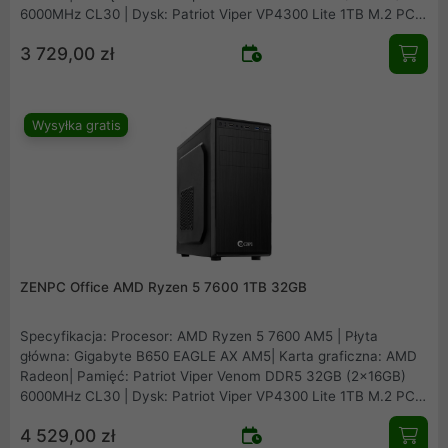
6000MHz CL30 | Dysk: Patriot Viper VP4300 Lite 1TB M.2 PCIe
NVMe Gen4 | Obudowa: ZENPC O1 Office | Zasilacz: Montech
3 729,00 zł
APX650 650W
Wysyłka gratis
ZENPC Office AMD Ryzen 5 7600 1TB 32GB
Specyfikacja: Procesor: AMD Ryzen 5 7600 AM5 | Płyta
główna: Gigabyte B650 EAGLE AX AM5| Karta graficzna: AMD
Radeon| Pamięć: Patriot Viper Venom DDR5 32GB (2x16GB)
6000MHz CL30 | Dysk: Patriot Viper VP4300 Lite 1TB M.2 PCIe
NVMe Gen4 | Obudowa: ZENPC O1 Office | Zasilacz: Montech
4 529,00 zł
APX650 650W