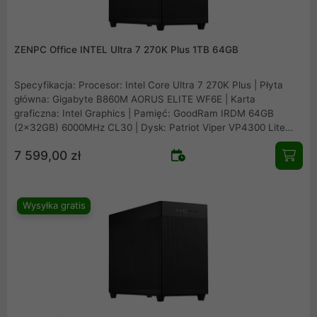
ZENPC Office INTEL Ultra 7 270K Plus 1TB 64GB
Specyfikacja: Procesor: Intel Core Ultra 7 270K Plus | Płyta
główna: Gigabyte B860M AORUS ELITE WF6E | Karta
graficzna: Intel Graphics | Pamięć: GoodRam IRDM 64GB
(2x32GB) 6000MHz CL30 | Dysk: Patriot Viper VP4300 Lite
1TB M.2 PCIe NVMe Gen4 | Obudowa: Asus Prime AP201 Mesh
7 599,00 zł
| Zasilacz: Seasonic B12 BM-550 80Plus Bronze 550W |
Chłodzenie procesora: Arctic Freezer 36 Black | Wentylatory:
1x fabryczny + 2x Fander Roxo P12 Reverse
Wysyłka gratis