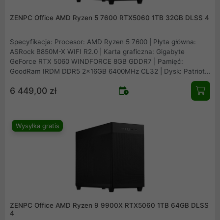
ZENPC Office AMD Ryzen 5 7600 RTX5060 1TB 32GB DLSS 4
Specyfikacja: Procesor: AMD Ryzen 5 7600 | Płyta główna:
ASRock B850M-X WIFI R2.0 | Karta graficzna: Gigabyte
GeForce RTX 5060 WINDFORCE 8GB GDDR7 | Pamięć:
GoodRam IRDM DDR5 2x16GB 6400MHz CL32 | Dysk: Patriot
Viper VP4300 Lite 1TB M.2 PCIe NVMe Gen4 | Obudowa: Asus
6 449,00 zł
Prime AP201 Mesh | Zasilacz: Seasonic B12 BM-550 80Plus
Bronze 550W | Chłodzenie procesora: Arctic Freezer 36 Black |
Wentylatory: 1x fabryczny + 2x Fander Roxo P12 Reverse
Wysyłka gratis
ZENPC Office AMD Ryzen 9 9900X RTX5060 1TB 64GB DLSS
4