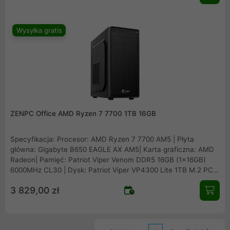
Wysyłka gratis
ZENPC Office AMD Ryzen 7 7700 1TB 16GB
Specyfikacja: Procesor: AMD Ryzen 7 7700 AM5 | Płyta
główna: Gigabyte B650 EAGLE AX AM5| Karta graficzna: AMD
Radeon| Pamięć: Patriot Viper Venom DDR5 16GB (1x16GB)
6000MHz CL30 | Dysk: Patriot Viper VP4300 Lite 1TB M.2 PCIe
NVMe Gen4 | Obudowa: ZENPC O1 Office | Zasilacz: Montech
3 829,00 zł
APX650 650W