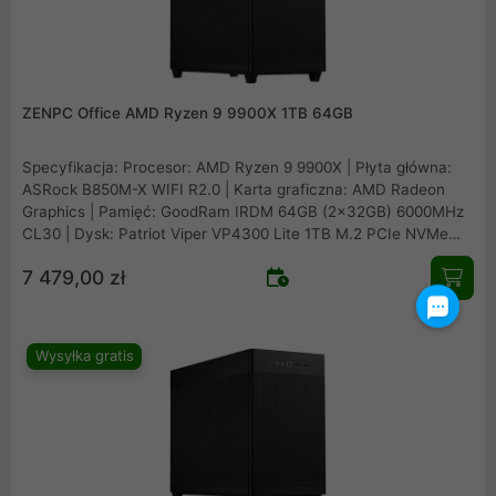
ZENPC Office AMD Ryzen 9 9900X 1TB 64GB
Specyfikacja: Procesor: AMD Ryzen 9 9900X | Płyta główna:
ASRock B850M-X WIFI R2.0 | Karta graficzna: AMD Radeon
Graphics | Pamięć: GoodRam IRDM 64GB (2x32GB) 6000MHz
CL30 | Dysk: Patriot Viper VP4300 Lite 1TB M.2 PCIe NVMe
Gen4 | Obudowa: Asus Prime AP201 Mesh | Zasilacz: Seasonic
7 479,00 zł
B12 BM-550 80Plus Bronze 550W | Chłodzenie procesora:
Arctic Freezer 36 Black | Wentylatory: 1x fabryczny + 2x
Fander Roxo P12 Reverse
Wysyłka gratis