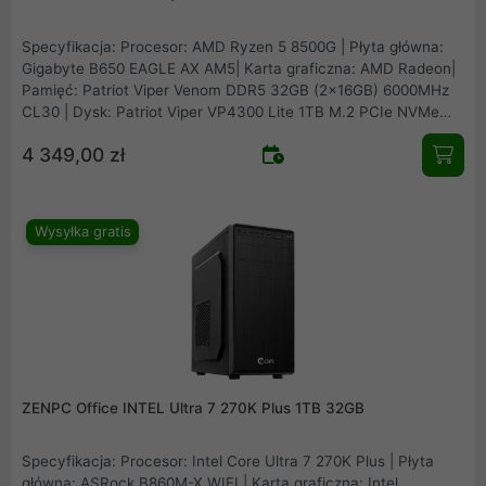
Specyfikacja: Procesor: AMD Ryzen 5 8500G | Płyta główna:
Gigabyte B650 EAGLE AX AM5| Karta graficzna: AMD Radeon|
Pamięć: Patriot Viper Venom DDR5 32GB (2x16GB) 6000MHz
CL30 | Dysk: Patriot Viper VP4300 Lite 1TB M.2 PCIe NVMe
Gen4 | Obudowa: ZENPC O1 Office | Zasilacz: Montech APX650
4 349,00 zł
650W
Wysyłka gratis
ZENPC Office INTEL Ultra 7 270K Plus 1TB 32GB
Specyfikacja: Procesor: Intel Core Ultra 7 270K Plus | Płyta
główna: ASRock B860M-X WIFI | Karta graficzna: Intel