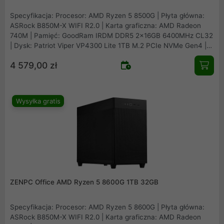
Specyfikacja: Procesor: AMD Ryzen 5 8500G | Płyta główna:
ASRock B850M-X WIFI R2.0 | Karta graficzna: AMD Radeon
740M | Pamięć: GoodRam IRDM DDR5 2x16GB 6400MHz CL32
| Dysk: Patriot Viper VP4300 Lite 1TB M.2 PCIe NVMe Gen4 |
Obudowa: Asus Prime AP201 Mesh | Zasilacz: Seasonic B12
4 579,00 zł
BM-550 80Plus Bronze 550W | Chłodzenie procesora: Arctic
Freezer 36 Black | Wentylatory: 1x fabryczny + 2x Fander Roxo
P12 Reverse
Wysyłka gratis
ZENPC Office AMD Ryzen 5 8600G 1TB 32GB
Specyfikacja: Procesor: AMD Ryzen 5 8600G | Płyta główna:
ASRock B850M-X WIFI R2.0 | Karta graficzna: AMD Radeon