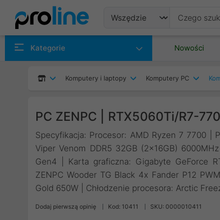
Produkty
Kategorie
Nowości
Producenci
Komputery i laptopy
Komputery PC
Kom
Kategorie
PC ZENPC | RTX5060Ti/R7-77
Specyfikacja: Procesor: AMD Ryzen 7 7700 | P
Viper Venom DDR5 32GB (2x16GB) 6000MHz 
Gen4 | Karta graficzna: Gigabyte GeForc
ZENPC Wooder TG Black 4x Fander P12 PWM P
Gold 650W | Chłodzenie procesora: Arctic Free
Dodaj pierwszą opinię
Kod: 10411
SKU: 0000010411