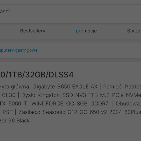
Bestsellery
pro
mocje
Sprzę
putery gamingowe
00/1TB/32GB/DLSS4
łyta główna: Gigabyte B650 EAGLE AX | Pamięć: Patrio
CL30 | Dysk: Kingston SSD NV3 1TB M.2 PCIe NVM
e RTX 5060 Ti WINDFORCE OC 8GB GDDR7 | Obudowa
ST | Zasilacz: Seasonic G12 GC-650 v2 2024 80Plu
zer 36 Black