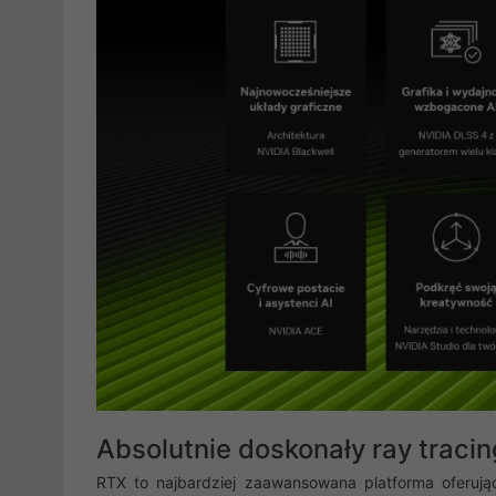
Absolutnie doskonały ray tracing
RTX to najbardziej zaawansowana platforma oferując