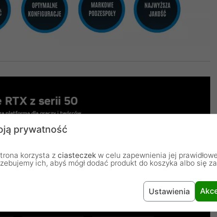
ją prywatność
trona korzysta z
ciasteczek
w celu zapewnienia jej prawidłowe
rzebujemy ich, abyś mógł dodać produkt do koszyka albo się z
Akce
Ustawienia