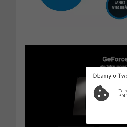
Dbamy o Two
Ta s
Pot