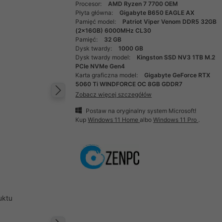
Procesor:
AMD Ryzen 7 7700 OEM
Płyta główna:
Gigabyte B650 EAGLE AX
Pamięć model:
Patriot Viper Venom DDR5 32GB
(2x16GB) 6000MHz CL30
Pamięć:
32 GB
Dysk twardy:
1000 GB
Dysk twardy model:
Kingston SSD NV3 1TB M.2
PCIe NVMe Gen4
Karta graficzna model:
Gigabyte GeForce RTX
5060 Ti WINDFORCE OC 8GB GDDR7
Zobacz więcej szczegółów
Następny
Postaw na oryginalny system Microsoft!
Kup
Windows 11 Home
albo
Windows 11 Pro
.
uktu