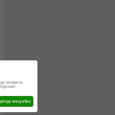
go działania.
alogować.
ptuję wszystko