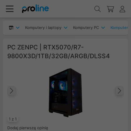
Komputery i laptopy
Komputery PC
Komputery
PC ZENPC | RTX5070/R7-
9800X3D/1TB/32GB/ARGB/DLSS4
Poprzedni
Na
1 z 1
Dodaj pierwszą opinię