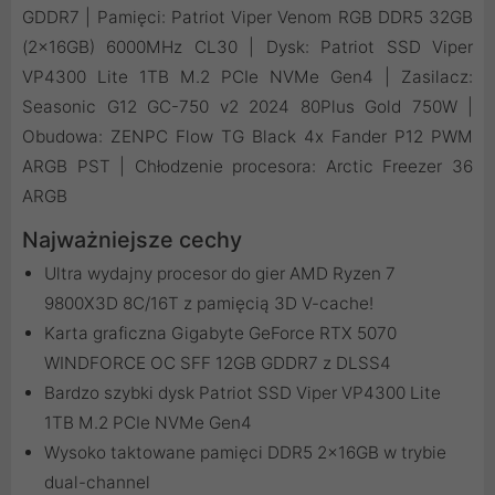
GDDR7 | Pamięci: Patriot Viper Venom RGB DDR5 32GB
(2x16GB) 6000MHz CL30 | Dysk: Patriot SSD Viper
VP4300 Lite 1TB M.2 PCIe NVMe Gen4 | Zasilacz:
Seasonic G12 GC-750 v2 2024 80Plus Gold 750W |
Obudowa: ZENPC Flow TG Black 4x Fander P12 PWM
ARGB PST | Chłodzenie procesora: Arctic Freezer 36
ARGB
Najważniejsze cechy
Ultra wydajny procesor do gier AMD Ryzen 7
9800X3D 8C/16T z pamięcią 3D V-cache!
Karta graficzna Gigabyte GeForce RTX 5070
WINDFORCE OC SFF 12GB GDDR7 z DLSS4
Bardzo szybki dysk Patriot SSD Viper VP4300 Lite
1TB M.2 PCIe NVMe Gen4
Wysoko taktowane pamięci DDR5 2x16GB w trybie
dual-channel