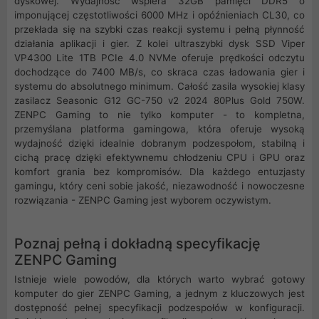
dyskowej. Wydajność wspiera 32GB pamięci DDR5 o
imponującej częstotliwości 6000 MHz i opóźnieniach CL30, co
przekłada się na szybki czas reakcji systemu i pełną płynność
działania aplikacji i gier. Z kolei ultraszybki dysk SSD Viper
VP4300 Lite 1TB PCIe 4.0 NVMe oferuje prędkości odczytu
dochodzące do 7400 MB/s, co skraca czas ładowania gier i
systemu do absolutnego minimum. Całość zasila wysokiej klasy
zasilacz Seasonic G12 GC-750 v2 2024 80Plus Gold 750W.
ZENPC Gaming to nie tylko komputer - to kompletna,
przemyślana platforma gamingowa, która oferuje wysoką
wydajność dzięki idealnie dobranym podzespołom, stabilną i
cichą pracę dzięki efektywnemu chłodzeniu CPU i GPU oraz
komfort grania bez kompromisów. Dla każdego entuzjasty
gamingu, który ceni sobie jakość, niezawodność i nowoczesne
rozwiązania - ZENPC Gaming jest wyborem oczywistym.
Poznaj pełną i dokładną specyfikację
ZENPC Gaming
Istnieje wiele powodów, dla których warto wybrać gotowy
komputer do gier ZENPC Gaming, a jednym z kluczowych jest
dostępność pełnej specyfikacji podzespołów w konfiguracji.