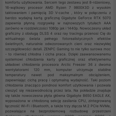
komfortu użytkowania. Sercem tego zestawu jest 8-rdzeniowy,
16-wątkowy procesor AMD Ryzen 7 9800X3D z wysokim
taktowaniem i pamięcią 3D V-cache , który w połączeniu z
bardzo wydajną kartą graficzną Gigabyte GeForce RTX 5070
zapewnia płynną rozgrywkę w najnowszych tytułach AAA
zarówno w rozdzielczości 1080p jak i 1440p. Nowoczesny układ
graficzny z obsługą DLSS 4 oraz ray tracingu przenosi Cię do
wirtualnego świata pełnego fotorealistycznych efektów
świetlnych, naturalnie odwzorowanych cieni oraz niezwykłej
szczegółowości detali. ZENPC Gaming to nie tylko surowa moc
- to również chłodna i cicha praca. Dzięki zaawansowanemu
systemowi chłodzenia karty graficznej oraz efektywnemu
układowi chłodzenia procesora Arctic Freezer 36 z dwoma
wentylatorami 120 mm, komputer utrzymuje stabilne
temperatury nawet pod maksymalnym obciążeniem,
zapewniając cichą pracę i optymalną wydajność. Taki poziom
chłodzenia znacząco pondnosi komfort użytkowania i pozwala
cieszyć się niezawodnością przez lata. Na pokładzie znajduje
się także nowoczesna płyta główna Gigabyte B650 EAGLE AX,
wyposażona w chłodzoną sekcję zasilania CPU, zintegrowaną
łączność Wi-Fi i Bluetooth, a także trzy złącza M.2 PCIe NVMe,
pozwalające na bezproblemową rozbudowę przestrzeni