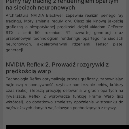
Pełny ray tracing z renderingiem opartym
na sieciach neuronowych
Architektura NVIDIA Blackwell zapewnia realizm pełnego ray
tracingu, który zmienia reguły gry. Ciesz się kinową jakością
graficzną o niespotykanej prędkości dzięki układom GeForce
RTX z serii 50, rdzeniom RT czwartej generacji oraz
przełomowym technologiom renderingu opartego na sieciach
neuronowych, akcelerowanymi rdzeniami Tensor piątej
generacji.
NVIDIA Reflex 2. Prowadź rozgrywki z
prędkością warp
Technologie Reflex optymalizują proces graficzny, zapewniając
najlepszą responsywność, szybsze namierzanie celów, krótszy
czas reakcji i lepszą precyzję celowania w grach opartych na
rywalizacji. Reflex 2 wprowadza funkcję Frame Warp (już
wkrótce!), co dodatkowo zmniejszy opóźnienie w stosunku do
najświeższych danych wejściowych pochodzących z myszy.