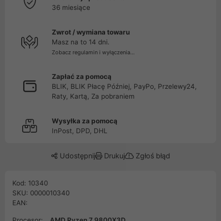
36 miesiące
Zwrot / wymiana towaru
Masz na to 14 dni.
Zobacz regulamin i wyłączenia...
Zapłać za pomocą
BLIK, BLIK Płacę Później, PayPo, Przelewy24,
Raty, Kartą, Za pobraniem
Wysyłka za pomocą
InPost, DPD, DHL
Udostępnij
Drukuj
Zgłoś błąd
Kod: 10340
SKU: 0000010340
EAN:
Procesor:
AMD Ryzen 7 9800X3D