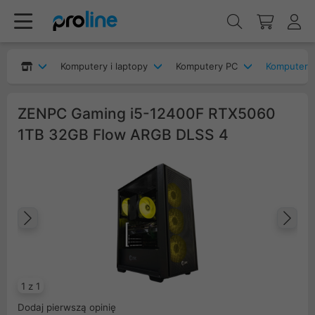
Komputery i laptopy
Komputery PC
Komputery
ZENPC Gaming i5-12400F RTX5060
1TB 32GB Flow ARGB DLSS 4
Poprzedni
Na
1 z 1
Dodaj pierwszą opinię