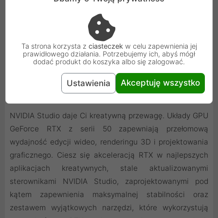
Ta strona korzysta z
ciasteczek
w celu zapewnienia jej
prawidłowego działania. Potrzebujemy ich, abyś mógł
dodać produkt do koszyka albo się zalogować.
Akceptuję wszystko
Ustawienia
Twoja kreatywna przewaga dzięki AI
NVIDIA Studio daje Ci kreatywną przewagę. Układy GPU
GeForce RTX z serii 50 zapewniają przełomową
wydajność edycji wideo, renderingu 3D i projektowania
graficznego. Ciesz się akceleracją RTX w najlepszych
aplikacjach kreatywnych, stale aktualizowanymi
sterownikami NVIDIA Studio, zaprojektowanymi pod
kątem zapewnienia maksymalnej stabilności oraz
zestawem wyjątkowych narzędzi, które wykorzystują