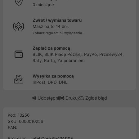
0 miesiące
Zwrot / wymiana towaru
Masz na to 14 dni.
Zobacz regulamin i wyłączenia...
Zapłać za pomocą
BLIK, BLIK Płacę Później, PayPo, Przelewy24,
Raty, Kartą, Za pobraniem
Wysyłka za pomocą
InPost, DPD, DHL
Udostępnij
Drukuj
Zgłoś błąd
Kod: 10256
SKU: 0000010256
EAN:
Procesor:
Intel Core i5-12400F