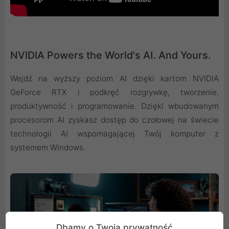
NVIDIA Powers the World's AI. And Yours.
Wejdź na wyższy poziom AI dzięki kartom NVIDIA
GeForce RTX i podkręć rozgrywkę, tworzenie,
produktywność i programowanie. Dzięki wbudowanym
procesorom AI zyskasz dostęp do czołowej na świecie
technologii AI wspomagającej Twój komputer z
systemem Windows.
Dbamy o Twoją prywatność