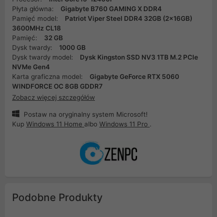
Płyta główna:
Gigabyte B760 GAMING X DDR4
Pamięć model:
Patriot Viper Steel DDR4 32GB (2x16GB)
3600MHz CL18
Pamięć:
32 GB
Dysk twardy:
1000 GB
Dysk twardy model:
Dysk Kingston SSD NV3 1TB M.2 PCIe
NVMe Gen4
Karta graficzna model:
Gigabyte GeForce RTX 5060
WINDFORCE OC 8GB GDDR7
Zobacz więcej szczegółów
Postaw na oryginalny system Microsoft!
Kup
Windows 11 Home
albo
Windows 11 Pro
.
Podobne Produkty