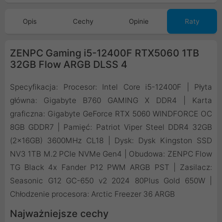
Opis
Cechy
Opinie
Raty
ZENPC Gaming i5-12400F RTX5060 1TB
32GB Flow ARGB DLSS 4
Specyfikacja: Procesor: Intel Core i5-12400F | Płyta
główna: Gigabyte B760 GAMING X DDR4 | Karta
graficzna: Gigabyte GeForce RTX 5060 WINDFORCE OC
8GB GDDR7 | Pamięć: Patriot Viper Steel DDR4 32GB
(2x16GB) 3600MHz CL18 | Dysk: Dysk Kingston SSD
NV3 1TB M.2 PCIe NVMe Gen4 | Obudowa: ZENPC Flow
TG Black 4x Fander P12 PWM ARGB PST | Zasilacz:
Seasonic G12 GC-650 v2 2024 80Plus Gold 650W |
Chłodzenie procesora: Arctic Freezer 36 ARGB
Najważniejsze cechy