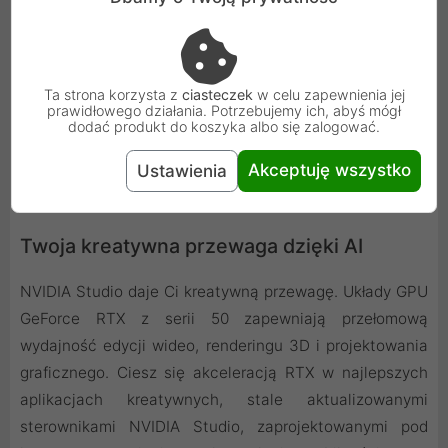
Ta strona korzysta z
ciasteczek
w celu zapewnienia jej
prawidłowego działania. Potrzebujemy ich, abyś mógł
dodać produkt do koszyka albo się zalogować.
Akceptuję wszystko
Ustawienia
Twoja kreatywna przewaga dzięki AI
NVIDIA Studio daje Ci kreatywną przewagę. Układy GPU
GeForce RTX z serii 50 zapewniają przełomową
wydajność edycji wideo, renderingu 3D i projektowania
graficznego. Ciesz się akceleracją RTX w najlepszych
aplikacjach kreatywnych, stale aktualizowanymi
sterownikami NVIDIA Studio, zaprojektowanymi pod