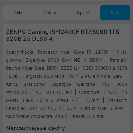
Opis
Cechy
Opinie
Raty
ZENPC Gaming i5-12400F RTX5060 1TB
32GB Z5 DLSS 4
Specyfikacja: Procesor: Intel Core i5-12400F | Płyta
główna: Gigabyte B760 GAMING X DDR4 | Pamięć:
Patriot Viper Steel DDR4 32GB (2x16GB) 3600MHz CL18
| Dysk: Kingston SSD NV3 1TB M.2 PCIe NVMe Gen4 |
Karta graficzna: Gigabyte GeForce RTX 5060
WINDFORCE OC 8GB GDDR7 | Obudowa: ZENPC Z5
Mesh Black 4x P12 PWM PST 120mm | Zasilacz:
Seasonic G12 GC-650 v2 2024 80Plus Gold 650W |
Chłodzenie procesora: Arctic Freezer 36 Black
Najważniejsze cechy