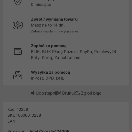
0 miesiące
Zwrot / wymiana towaru
Masz na to 14 dni.
Zobacz regulamin i wyłączenia...
Zapłać za pomocą
BLIK, BLIK Płacę Później, PayPo, Przelewy24,
Raty, Kartą, Za pobraniem
Wysyłka za pomocą
InPost, DPD, DHL
Udostępnij
Drukuj
Zgłoś błąd
Kod: 10258
SKU: 0000010258
EAN:
Procesor:
Intel Core i5-12400F