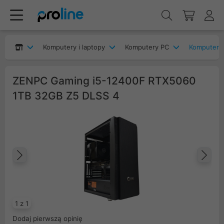
Komputery i laptopy
Komputery PC
Komputery
ZENPC Gaming i5-12400F RTX5060
1TB 32GB Z5 DLSS 4
Poprzedni
Na
1 z 1
Dodaj pierwszą opinię