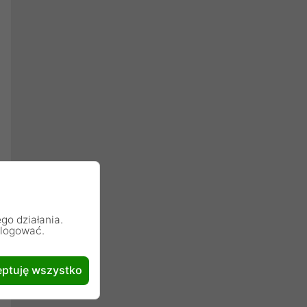
go działania.
alogować.
ptuję wszystko