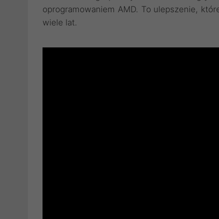
oprogramowaniem AMD. To ulepszenie, które 
wiele lat.