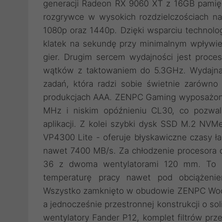
generacji Radeon RX 9060 XT z 16GB pamięc
rozgrywce w wysokich rozdzielczościach na
1080p oraz 1440p. Dzięki wsparciu technolog
klatek na sekundę przy minimalnym wpływie
gier. Drugim sercem wydajności jest proceso
wątków z taktowaniem do 5.3GHz. Wydajna
zadań, która radzi sobie świetnie zarówno
produkcjach AAA. ZENPC Gaming wyposażon
MHz i niskim opóźnieniu CL30, co pozwal
aplikacji. Z kolei szybki dysk SSD M.2 NVM
VP4300 Lite - oferuje błyskawiczne czasy ła
nawet 7400 MB/s. Za chłodzenie procesora o
36 z dwoma wentylatorami 120 mm. To no
temperaturę pracy nawet pod obciążenie
Wszystko zamknięto w obudowie ZENPC Wooo
a jednocześnie przestronnej konstrukcji o 
wentylatory Fander P12, komplet filtrów prz