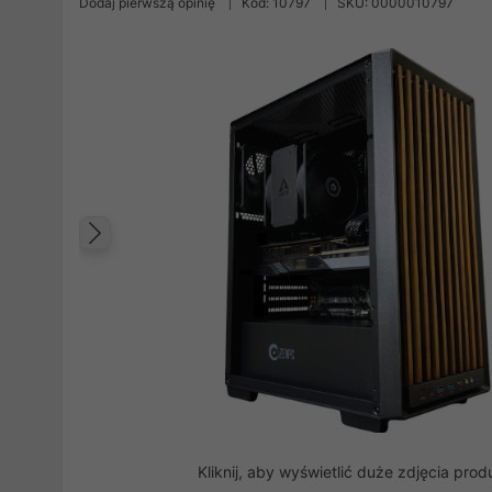
Dodaj pierwszą opinię
Kod: 10797
SKU: 0000010797
Poprzedni
Kliknij, aby wyświetlić duże zdjęcia prod