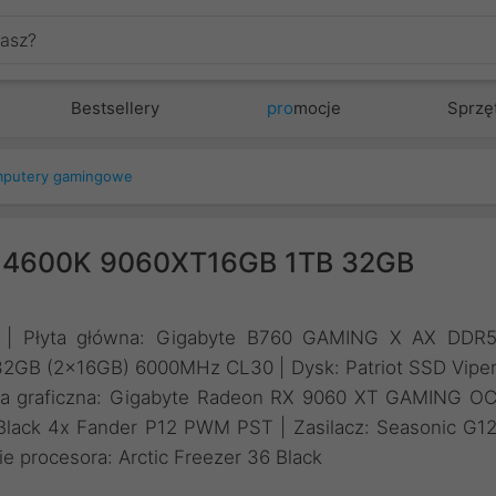
Bestsellery
pro
mocje
Sprzę
putery gamingowe
-14600K 9060XT16GB 1TB 32GB
00K | Płyta główna: Gigabyte B760 GAMING X AX DDR
32GB (2x16GB) 6000MHz CL30 | Dysk: Patriot SSD Vipe
a graficzna: Gigabyte Radeon RX 9060 XT GAMING O
ck 4x Fander P12 PWM PST | Zasilacz: Seasonic G1
 procesora: Arctic Freezer 36 Black