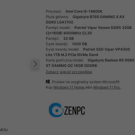
Procesor:
Intel Core i5-14600K
Płyta główna:
Gigabyte B760 GAMING X AX
DDR5 LGA1700
Pamięć model:
Patriot Viper Venom DDR5 32GB
(2x16GB) 6000MHz CL30
Pamięć:
32 GB
Dysk twardy:
1000 GB
Dysk twardy model:
Patriot SSD Viper VP4300
Lite 1TB M.2 PCIe NVMe Gen4
Karta graficzna model:
Gigabyte Radeon RX 9060
XT GAMING OC 16GB GDDR6
Następny
Zobacz więcej szczegółów
Postaw na oryginalny system Microsoft!
Kup
Windows 11 Home
albo
Windows 11 Pro
.
uktu