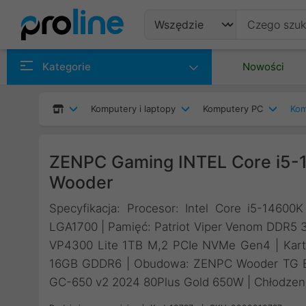
Produkty
Kategorie
Nowości
Producenci
Komputery i laptopy
Komputery PC
Kom
Kategorie
ZENPC Gaming INTEL Core i5
Wooder
Specyfikacja: Procesor: Intel Core i5-146
LGA1700 | Pamięć: Patriot Viper Venom DDR5 
VP4300 Lite 1TB M,2 PCIe NVMe Gen4 | Kart
16GB GDDR6 | Obudowa: ZENPC Wooder TG Bla
GC-650 v2 2024 80Plus Gold 650W | Chłodzenie