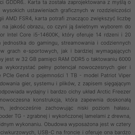
i GDDR6.. Karta ta została zaprojektowana z myślą o
 wysokich ustawieniach graficznych w rozdzielczości
ii AMD FSR4, karta potrafi znacząco zwiększyć liczbę
 na jakość obrazu, co czyni ją świetnym wyborem do
r Intel Core i5-14600K, który oferuje 14 rdzeni i 20
 jednostka do gamingu, streamowania i codziennych
 w grach e-sportowych, jak i bardziej wymagających
y jest w 32 GB pamięci RAM DDR5 o taktowaniu 6000
a wykorzystać pełny potencjał nowoczesnych gier i
e PCIe Gen4 o pojemności 1 TB - model Patriot Viper
dowania gier, systemu i plików, z zapisem sięgającym
dpowiada wydajny i bardzo cichy układ Arctic Freezer
woczesna konstrukcja, która zapewnia doskonałą
m, jednocześnie zachowując niski poziom hałasu.
der TG - zgrabnej i wykończonej lamelami z drewna,
solidnym wykonaniu. Obudowa wyposażona jest w cztery
eciwkurzowych, USB-C na froncie i oferuje ona bardzo