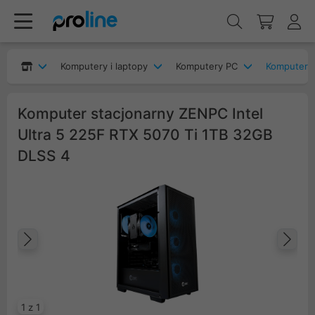
Komputery i laptopy
Komputery PC
Komputery
Komputer stacjonarny ZENPC Intel
Ultra 5 225F RTX 5070 Ti 1TB 32GB
DLSS 4
Poprzedni
Na
1 z 1