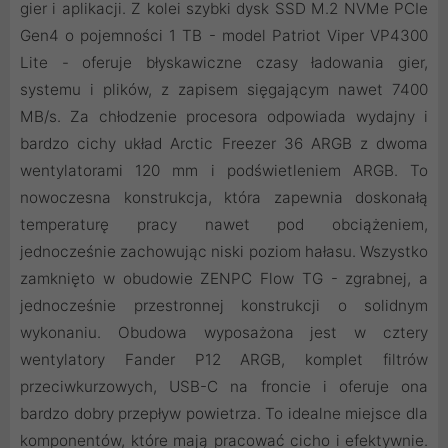
gier i aplikacji. Z kolei szybki dysk SSD M.2 NVMe PCIe
Gen4 o pojemności 1 TB - model Patriot Viper VP4300
Lite - oferuje błyskawiczne czasy ładowania gier,
systemu i plików, z zapisem sięgającym nawet 7400
MB/s. Za chłodzenie procesora odpowiada wydajny i
bardzo cichy układ Arctic Freezer 36 ARGB z dwoma
wentylatorami 120 mm i podświetleniem ARGB. To
nowoczesna konstrukcja, która zapewnia doskonałą
temperaturę pracy nawet pod obciążeniem,
jednocześnie zachowując niski poziom hałasu. Wszystko
zamknięto w obudowie ZENPC Flow TG - zgrabnej, a
jednocześnie przestronnej konstrukcji o solidnym
wykonaniu. Obudowa wyposażona jest w cztery
wentylatory Fander P12 ARGB, komplet filtrów
przeciwkurzowych, USB-C na froncie i oferuje ona
bardzo dobry przepływ powietrza. To idealne miejsce dla
komponentów, które mają pracować cicho i efektywnie.