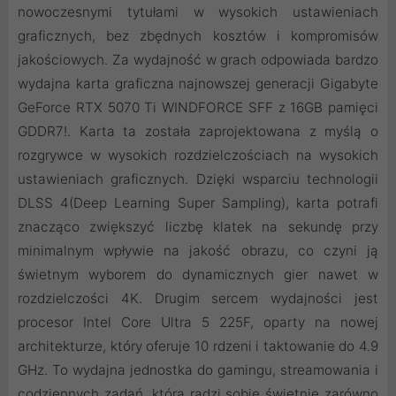
nowoczesnymi tytułami w wysokich ustawieniach
graficznych, bez zbędnych kosztów i kompromisów
jakościowych. Za wydajność w grach odpowiada bardzo
wydajna karta graficzna najnowszej generacji Gigabyte
GeForce RTX 5070 Ti WINDFORCE SFF z 16GB pamięci
GDDR7!. Karta ta została zaprojektowana z myślą o
rozgrywce w wysokich rozdzielczościach na wysokich
ustawieniach graficznych. Dzięki wsparciu technologii
DLSS 4(Deep Learning Super Sampling), karta potrafi
znacząco zwiększyć liczbę klatek na sekundę przy
minimalnym wpływie na jakość obrazu, co czyni ją
świetnym wyborem do dynamicznych gier nawet w
rozdzielczości 4K. Drugim sercem wydajności jest
procesor Intel Core Ultra 5 225F, oparty na nowej
architekturze, który oferuje 10 rdzeni i taktowanie do 4.9
GHz. To wydajna jednostka do gamingu, streamowania i
codziennych zadań, która radzi sobie świetnie zarówno