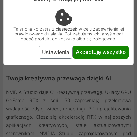
Ta strona korzysta z
ciasteczek
w celu zapewnienia jej
prawidłowego działania. Potrzebujemy ich, abyś mógł
dodać produkt do koszyka albo się zalogować.
Akceptuję wszystko
Ustawienia
Twoja kreatywna przewaga dzięki AI
NVIDIA Studio daje Ci kreatywną przewagę. Układy GPU
GeForce RTX z serii 50 zapewniają przełomową
wydajność edycji wideo, renderingu 3D i projektowania
graficznego. Ciesz się akceleracją RTX w najlepszych
aplikacjach kreatywnych, stale aktualizowanymi
sterownikami NVIDIA Studio, zaprojektowanymi pod