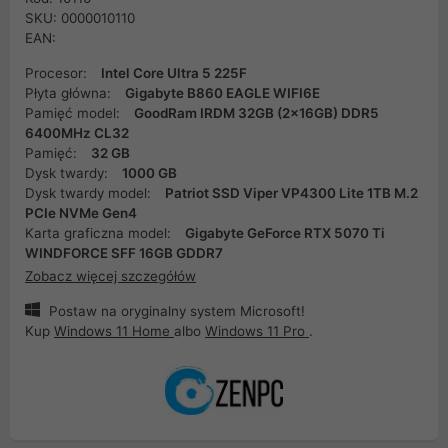
SKU: 0000010110
EAN:
Procesor:
Intel Core Ultra 5 225F
Płyta główna:
Gigabyte B860 EAGLE WIFI6E
Pamięć model:
GoodRam IRDM 32GB (2x16GB) DDR5
6400MHz CL32
Pamięć:
32 GB
Dysk twardy:
1000 GB
Dysk twardy model:
Patriot SSD Viper VP4300 Lite 1TB M.2
PCIe NVMe Gen4
Karta graficzna model:
Gigabyte GeForce RTX 5070 Ti
WINDFORCE SFF 16GB GDDR7
Zobacz więcej szczegółów
Postaw na oryginalny system Microsoft!
Kup
Windows 11 Home
albo
Windows 11 Pro
.