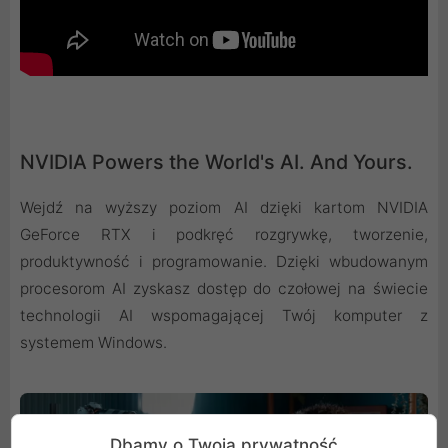
NVIDIA Powers the World's AI. And Yours.
Wejdź na wyższy poziom AI dzięki kartom NVIDIA
GeForce RTX i podkręć rozgrywkę, tworzenie,
produktywność i programowanie. Dzięki wbudowanym
procesorom AI zyskasz dostęp do czołowej na świecie
technologii AI wspomagającej Twój komputer z
systemem Windows.
Dbamy o Twoją prywatność