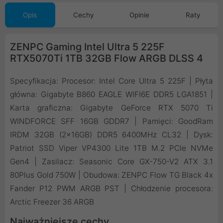
Opis
Cechy
Opinie
Raty
ZENPC Gaming Intel Ultra 5 225F
RTX5070Ti 1TB 32GB Flow ARGB DLSS 4
Specyfikacja: Procesor: Intel Core Ultra 5 225F | Płyta
główna: Gigabyte B860 EAGLE WIFI6E DDR5 LGA1851 |
Karta graficzna: Gigabyte GeForce RTX 5070 Ti
WINDFORCE SFF 16GB GDDR7 | Pamięci: GoodRam
IRDM 32GB (2x16GB) DDR5 6400MHz CL32 | Dysk:
Patriot SSD Viper VP4300 Lite 1TB M.2 PCIe NVMe
Gen4 | Zasilacz: Seasonic Core GX-750-V2 ATX 3.1
80Plus Gold 750W | Obudowa: ZENPC Flow TG Black 4x
Fander P12 PWM ARGB PST | Chłodzenie procesora:
Arctic Freezer 36 ARGB
Najważniejsze cechy