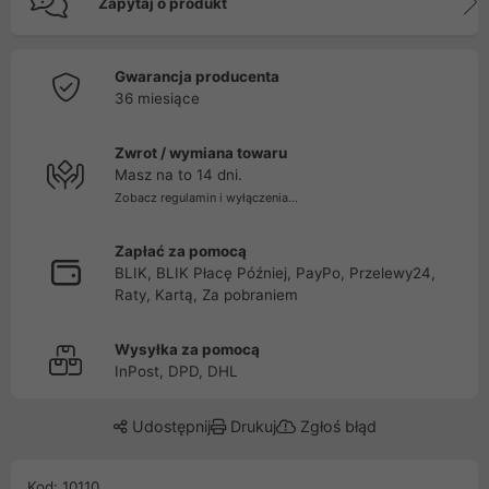
Zapytaj o produkt
Gwarancja producenta
36 miesiące
Zwrot / wymiana towaru
Masz na to 14 dni.
Zobacz regulamin i wyłączenia...
Zapłać za pomocą
BLIK, BLIK Płacę Później, PayPo, Przelewy24,
Raty, Kartą, Za pobraniem
Wysyłka za pomocą
InPost, DPD, DHL
Udostępnij
Drukuj
Zgłoś błąd
Kod: 10110