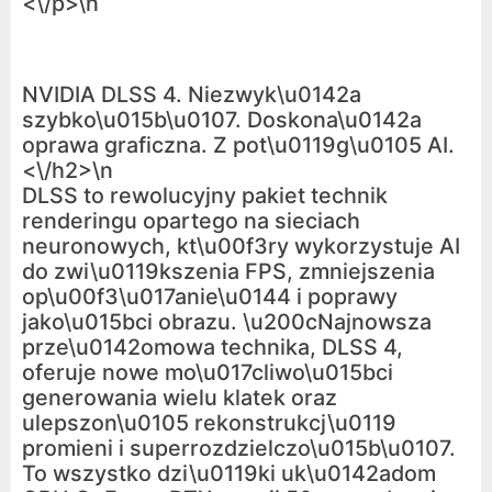
<\/p>\n
NVIDIA DLSS 4. Niezwyk\u0142a
szybko\u015b\u0107. Doskona\u0142a
oprawa graficzna. Z pot\u0119g\u0105 AI.
<\/h2>\n
DLSS to rewolucyjny pakiet technik
renderingu opartego na sieciach
neuronowych, kt\u00f3ry wykorzystuje AI
do zwi\u0119kszenia FPS, zmniejszenia
op\u00f3\u017anie\u0144 i poprawy
jako\u015bci obrazu. \u200cNajnowsza
prze\u0142omowa technika, DLSS 4,
oferuje nowe mo\u017cliwo\u015bci
generowania wielu klatek oraz
ulepszon\u0105 rekonstrukcj\u0119
promieni i superrozdzielczo\u015b\u0107.
To wszystko dzi\u0119ki uk\u0142adom