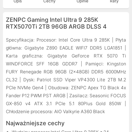
Opis
Cechy
Opinie
Raty
ZENPC Gaming Intel Ultra 9 285K
RTX5070Ti 2TB 96GB ARGB DLSS 4
Specyfikacja: Procesor: Intel Core Ultra 9 285K | Płyta
główna: Gigabyte Z890 EAGLE WIFI7 DDR5 LGA1851 |
Karta graficzna: Gigabyte GeForce RTX 5070 Ti
WINDFORCE SFF 16GB GDDR7 | Pamięci: Kingston
FURY Renegade RGB 96GB (2x48GB) DDR5 6000MHz
CL32 | Dysk: Patriot SSD Viper VP4300 Lite 2TB M.2
PCIe NVMe Gen4 | Obudowa: ZENPC Apex TG Black 4x
Fander P12 PWM PST ARGB | Zasilacz: Seasonic FOCUS
GX-850 v4 ATX 3.1 PCIe 5.1 80Plus Gold 850W |
Chłodzenie procesora: AIO Valkyrie A360 Black
Najważniejsze cechy