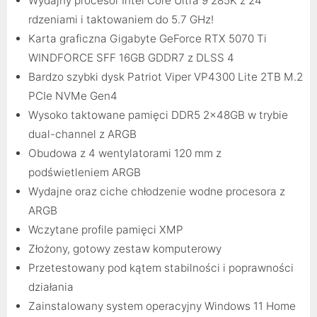
Wydajny procesor Intel Core Ultra 9 285K z 24
rdzeniami i taktowaniem do 5.7 GHz!
Karta graficzna Gigabyte GeForce RTX 5070 Ti
WINDFORCE SFF 16GB GDDR7 z DLSS 4
Bardzo szybki dysk Patriot Viper VP4300 Lite 2TB M.2
PCIe NVMe Gen4
Wysoko taktowane pamięci DDR5 2x48GB w trybie
dual-channel z ARGB
Obudowa z 4 wentylatorami 120 mm z
podświetleniem ARGB
Wydajne oraz ciche chłodzenie wodne procesora z
ARGB
Wczytane profile pamięci XMP
Złożony, gotowy zestaw komputerowy
Przetestowany pod kątem stabilności i poprawności
działania
Zainstalowany system operacyjny Windows 11 Home