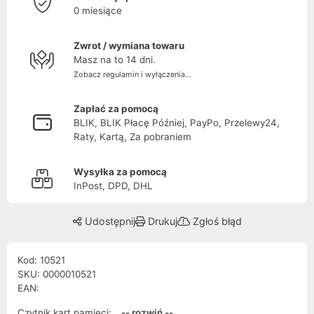
0 miesiące
Zwrot / wymiana towaru
Masz na to 14 dni.
Zobacz regulamin i wyłączenia...
Zapłać za pomocą
BLIK, BLIK Płacę Później, PayPo, Przelewy24,
Raty, Kartą, Za pobraniem
Wysyłka za pomocą
InPost, DPD, DHL
Udostępnij
Drukuj
Zgłoś błąd
Kod: 10521
SKU: 0000010521
EAN:
Czytnik kart pamięci:
-- rozwiń --