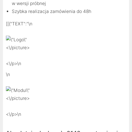
w wersji próbnej
Szybka realizacja zamówienia do 48h
[[{"TEXT":"
\n
<\/picture>
<\/p>\n
\n
<\/picture>
<\/p>\n