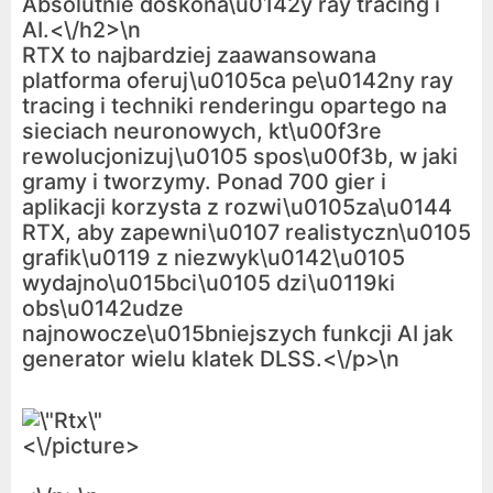
Absolutnie doskona\u0142y ray tracing i
AI.<\/h2>\n
RTX to najbardziej zaawansowana
platforma oferuj\u0105ca pe\u0142ny ray
tracing i techniki renderingu opartego na
sieciach neuronowych, kt\u00f3re
rewolucjonizuj\u0105 spos\u00f3b, w jaki
gramy i tworzymy. Ponad 700 gier i
aplikacji korzysta z rozwi\u0105za\u0144
RTX, aby zapewni\u0107 realistyczn\u0105
grafik\u0119 z niezwyk\u0142\u0105
wydajno\u015bci\u0105 dzi\u0119ki
obs\u0142udze
najnowocze\u015bniejszych funkcji AI jak
generator wielu klatek DLSS.<\/p>\n
<\/picture>