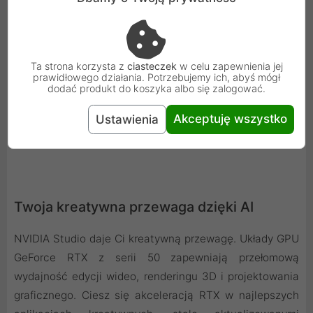
Ta strona korzysta z
ciasteczek
w celu zapewnienia jej
prawidłowego działania. Potrzebujemy ich, abyś mógł
dodać produkt do koszyka albo się zalogować.
Akceptuję wszystko
Ustawienia
Twoja kreatywna przewaga dzięki AI
NVIDIA Studio daje Ci kreatywną przewagę. Układy GPU
GeForce RTX z serii 50 zapewniają przełomową
wydajność edycji wideo, renderingu 3D i projektowania
graficznego. Ciesz się akceleracją RTX w najlepszych