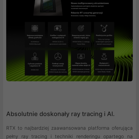
Absolutnie doskonały ray tracing i AI.
RTX to najbardziej zaawansowana platforma oferująca
pełny ray tracing i techniki renderingu opartego na