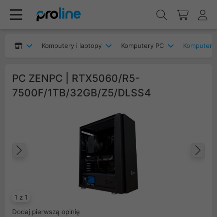
Komputery i laptopy
Komputery PC
Komputery
PC ZENPC | RTX5060/R5-
7500F/1TB/32GB/Z5/DLSS4
Poprzedni
Na
1 z 1
Dodaj pierwszą opinię