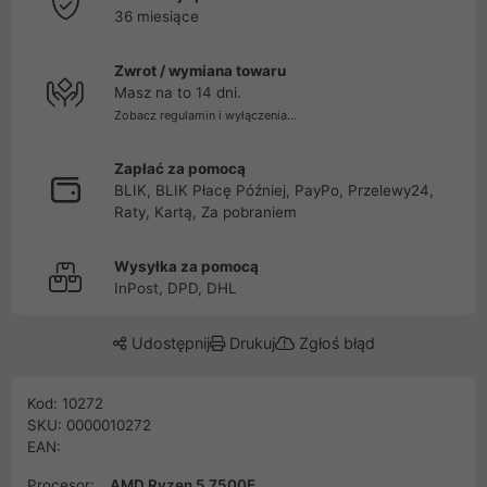
36 miesiące
Zwrot / wymiana towaru
Masz na to 14 dni.
Zobacz regulamin i wyłączenia...
Zapłać za pomocą
BLIK, BLIK Płacę Później, PayPo, Przelewy24,
Raty, Kartą, Za pobraniem
Wysyłka za pomocą
InPost, DPD, DHL
Udostępnij
Drukuj
Zgłoś błąd
Kod: 10272
SKU: 0000010272
EAN:
Procesor:
AMD Ryzen 5 7500F