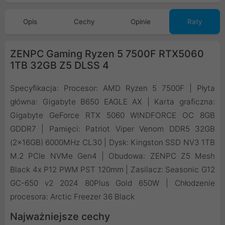
Opis
Cechy
Opinie
Raty
ZENPC Gaming Ryzen 5 7500F RTX5060
1TB 32GB Z5 DLSS 4
Specyfikacja: Procesor: AMD Ryzen 5 7500F | Płyta
główna: Gigabyte B650 EAGLE AX | Karta graficzna:
Gigabyte GeForce RTX 5060 WINDFORCE OC 8GB
GDDR7 | Pamięci: Patriot Viper Venom DDR5 32GB
(2x16GB) 6000MHz CL30 | Dysk: Kingston SSD NV3 1TB
M.2 PCIe NVMe Gen4 | Obudowa: ZENPC Z5 Mesh
Black 4x P12 PWM PST 120mm | Zasilacz: Seasonic G12
GC-650 v2 2024 80Plus Gold 650W | Chłodzenie
procesora: Arctic Freezer 36 Black
Najważniejsze cechy