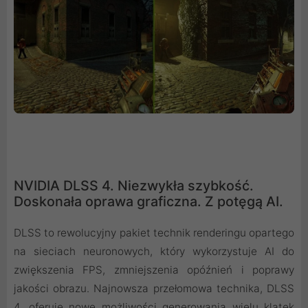
NVIDIA DLSS 4. Niezwykła szybkość.
Doskonała oprawa graficzna. Z potęgą AI.
DLSS to rewolucyjny pakiet technik renderingu opartego
na sieciach neuronowych, który wykorzystuje AI do
zwiększenia FPS, zmniejszenia opóźnień i poprawy
jakości obrazu. ‌Najnowsza przełomowa technika, DLSS
4, oferuje nowe możliwości generowania wielu klatek