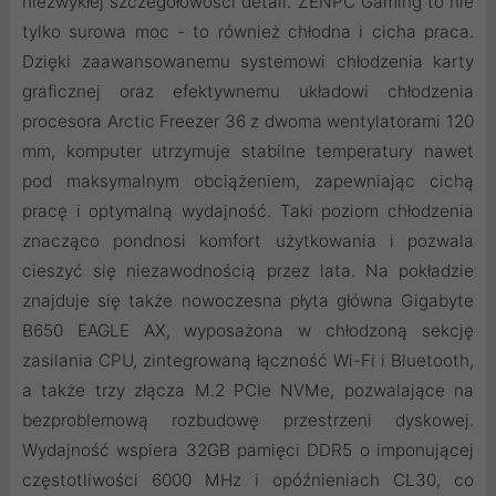
niezwykłej szczegółowości detali. ZENPC Gaming to nie
tylko surowa moc - to również chłodna i cicha praca.
Dzięki zaawansowanemu systemowi chłodzenia karty
graficznej oraz efektywnemu układowi chłodzenia
procesora Arctic Freezer 36 z dwoma wentylatorami 120
mm, komputer utrzymuje stabilne temperatury nawet
pod maksymalnym obciążeniem, zapewniając cichą
pracę i optymalną wydajność. Taki poziom chłodzenia
znacząco pondnosi komfort użytkowania i pozwala
cieszyć się niezawodnością przez lata. Na pokładzie
znajduje się także nowoczesna płyta główna Gigabyte
B650 EAGLE AX, wyposażona w chłodzoną sekcję
zasilania CPU, zintegrowaną łączność Wi-Fi i Bluetooth,
a także trzy złącza M.2 PCIe NVMe, pozwalające na
bezproblemową rozbudowę przestrzeni dyskowej.
Wydajność wspiera 32GB pamięci DDR5 o imponującej
częstotliwości 6000 MHz i opóźnieniach CL30, co