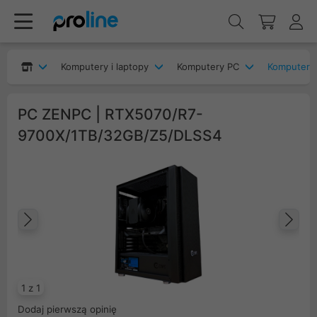
Komputery i laptopy
Komputery PC
Komputery
PC ZENPC | RTX5070/R7-
9700X/1TB/32GB/Z5/DLSS4
Poprzedni
Na
1 z 1
Dodaj pierwszą opinię