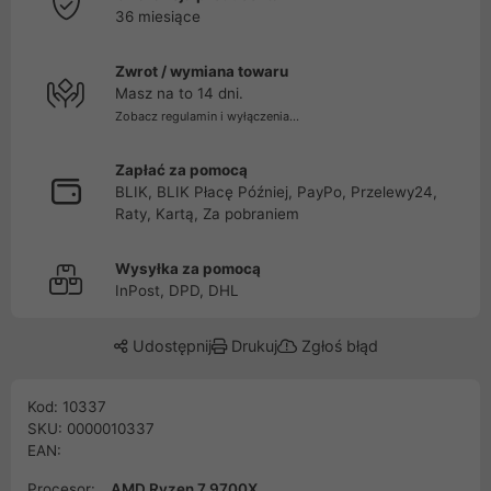
36 miesiące
Zwrot / wymiana towaru
Masz na to 14 dni.
Zobacz regulamin i wyłączenia...
Zapłać za pomocą
BLIK, BLIK Płacę Później, PayPo, Przelewy24,
Raty, Kartą, Za pobraniem
Wysyłka za pomocą
InPost, DPD, DHL
Udostępnij
Drukuj
Zgłoś błąd
Kod: 10337
SKU: 0000010337
EAN:
Procesor:
AMD Ryzen 7 9700X