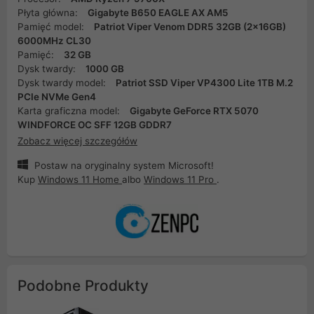
Płyta główna:
Gigabyte B650 EAGLE AX AM5
Pamięć model:
Patriot Viper Venom DDR5 32GB (2x16GB)
6000MHz CL30
Pamięć:
32 GB
Dysk twardy:
1000 GB
Dysk twardy model:
Patriot SSD Viper VP4300 Lite 1TB M.2
PCIe NVMe Gen4
Karta graficzna model:
Gigabyte GeForce RTX 5070
WINDFORCE OC SFF 12GB GDDR7
Zobacz więcej szczegółów
Postaw na oryginalny system Microsoft!
Kup
Windows 11 Home
albo
Windows 11 Pro
.
Podobne Produkty