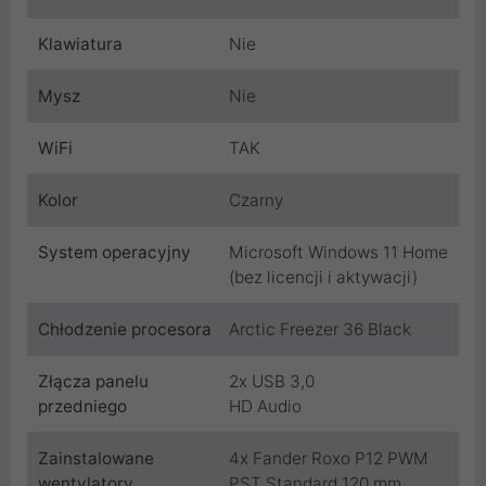
Klawiatura
Nie
Mysz
Nie
WiFi
TAK
Kolor
Czarny
System operacyjny
Microsoft Windows 11 Home
(bez licencji i aktywacji)
Chłodzenie procesora
Arctic Freezer 36 Black
Złącza panelu
2x USB 3,0
przedniego
HD Audio
Zainstalowane
4x Fander Roxo P12 PWM
wentylatory
PST Standard 120 mm