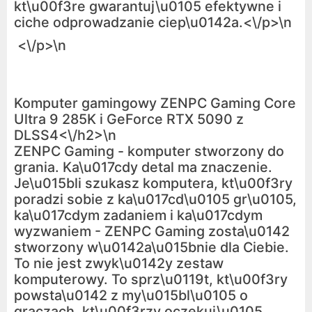
kt\u00f3re gwarantuj\u0105 efektywne i
ciche odprowadzanie ciep\u0142a.<\/p>\n
<\/p>\n
Komputer gamingowy ZENPC Gaming Core
Ultra 9 285K i GeForce RTX 5090 z
DLSS4<\/h2>\n
ZENPC Gaming - komputer stworzony do
grania. Ka\u017cdy detal ma znaczenie.
Je\u015bli szukasz komputera, kt\u00f3ry
poradzi sobie z ka\u017cd\u0105 gr\u0105,
ka\u017cdym zadaniem i ka\u017cdym
wyzwaniem - ZENPC Gaming zosta\u0142
stworzony w\u0142a\u015bnie dla Ciebie.
To nie jest zwyk\u0142y zestaw
komputerowy. To sprz\u0119t, kt\u00f3ry
powsta\u0142 z my\u015bl\u0105 o
graczach, kt\u00f3rzy oczekuj\u0105