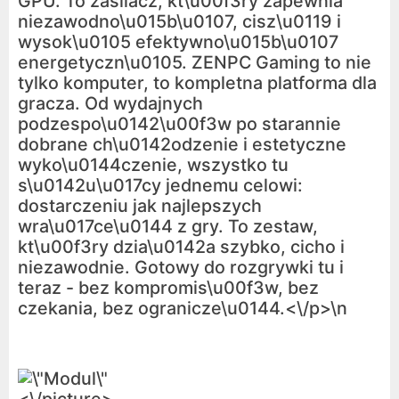
GPU. To zasilacz, kt\u00f3ry zapewnia
niezawodno\u015b\u0107, cisz\u0119 i
wysok\u0105 efektywno\u015b\u0107
energetyczn\u0105. ZENPC Gaming to nie
tylko komputer, to kompletna platforma dla
gracza. Od wydajnych
podzespo\u0142\u00f3w po starannie
dobrane ch\u0142odzenie i estetyczne
wyko\u0144czenie, wszystko tu
s\u0142u\u017cy jednemu celowi:
dostarczeniu jak najlepszych
wra\u017ce\u0144 z gry. To zestaw,
kt\u00f3ry dzia\u0142a szybko, cicho i
niezawodnie. Gotowy do rozgrywki tu i
teraz - bez kompromis\u00f3w, bez
czekania, bez ogranicze\u0144.<\/p>\n