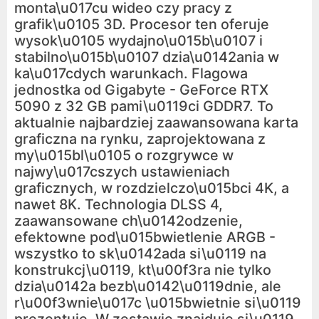
monta\u017cu wideo czy pracy z
grafik\u0105 3D. Procesor ten oferuje
wysok\u0105 wydajno\u015b\u0107 i
stabilno\u015b\u0107 dzia\u0142ania w
ka\u017cdych warunkach. Flagowa
jednostka od Gigabyte - GeForce RTX
5090 z 32 GB pami\u0119ci GDDR7. To
aktualnie najbardziej zaawansowana karta
graficzna na rynku, zaprojektowana z
my\u015bl\u0105 o rozgrywce w
najwy\u017cszych ustawieniach
graficznych, w rozdzielczo\u015bci 4K, a
nawet 8K. Technologia DLSS 4,
zaawansowane ch\u0142odzenie,
efektowne pod\u015bwietlenie ARGB -
wszystko to sk\u0142ada si\u0119 na
konstrukcj\u0119, kt\u00f3ra nie tylko
dzia\u0142a bezb\u0142\u0119dnie, ale
r\u00f3wnie\u017c \u015bwietnie si\u0119