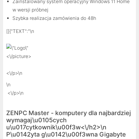
Zainstalowany system operacyjny Windows 11 Home
w wersji próbnej
Szybka realizacja zamówienia do 48h
[[{"TEXT":"
\n
<\/picture>
<\/p>\n
\n
<\/p>\n
ZENPC Master - komputery dla najbardziej
wymagaj\u0105cych
u\u017cytkownik\u00f3w<\/h2>\n
P\u0142yta g\u0142\u00f3wna Gigabyte