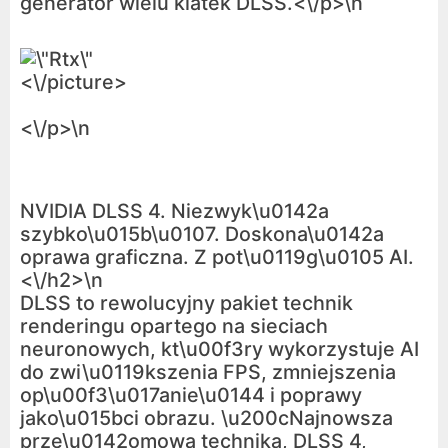
generator wielu klatek DLSS.<\/p>\n
<\/picture>
<\/p>\n
NVIDIA DLSS 4. Niezwyk\u0142a
szybko\u015b\u0107. Doskona\u0142a
oprawa graficzna. Z pot\u0119g\u0105 AI.
<\/h2>\n
DLSS to rewolucyjny pakiet technik
renderingu opartego na sieciach
neuronowych, kt\u00f3ry wykorzystuje AI
do zwi\u0119kszenia FPS, zmniejszenia
op\u00f3\u017anie\u0144 i poprawy
jako\u015bci obrazu. \u200cNajnowsza
prze\u0142omowa technika, DLSS 4,