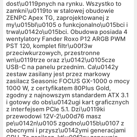
dost\u0119pnych na rynku. Wszystko to
zamkni\u0119to w stalowej obudowie
ZENPC Apex TG, zaprojektowanej z
my\u015bl\u0105 o funkcjonalno\u015bci i
trwa\u0142o\u015bci. Obudowa posiada 4
wentylatory Fander Roxo P12 ARGB PWM
PST 120, komplet filtr\u00f3w
przeciwkurzowych, przestronne
wn\u0119trze oraz z\u0142\u0105cze
USB-C na panelu przednim. Ca\u0142y
zestaw zasilany jest przez markowy
zasilacz Seasonic FOCUS GX-1000 o mocy
1000 W, z certyfikatem 80Plus Gold,
zgodny z najnowszym standardem ATX 3.1
i gotowy do obs\u0142ugi kart graficznych
z interfejsem PCIe 5.1. Dzi\u0119ki
przewodowi 12V-2\u00d76 masz
pe\u0142n\u0105 zgodno\u015b\u0107 z
obecnymi i przysz\u0142ymi generacjami