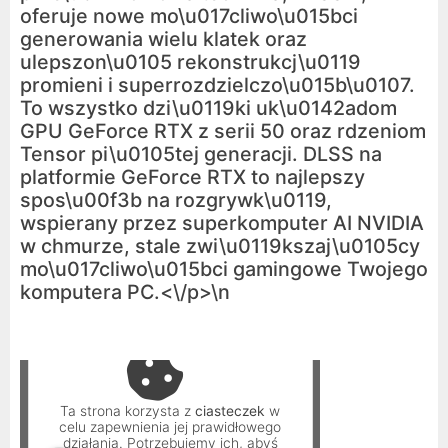
oferuje nowe mo\u017cliwo\u015bci
generowania wielu klatek oraz
ulepszon\u0105 rekonstrukcj\u0119
promieni i superrozdzielczo\u015b\u0107.
To wszystko dzi\u0119ki uk\u0142adom
GPU GeForce RTX z serii 50 oraz rdzeniom
Tensor pi\u0105tej generacji. DLSS na
platformie GeForce RTX to najlepszy
spos\u00f3b na rozgrywk\u0119,
wspierany przez superkomputer AI NVIDIA
w chmurze, stale zwi\u0119kszaj\u0105cy
mo\u017cliwo\u015bci gamingowe Twojego
komputera PC.<\/p>\n