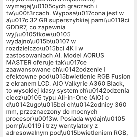
wymagaj\u0105cych graczach i
tw\u00f3rcach. Wyposa\u017cona jest w
a\u017c 32 GB superszybkiej pami\u0119ci
GDDR7, co zapewnia
wyj\u0105tkow\u0105
wydajno\u015b\u0107 w
rozdzielczo\u015bci 4K i w
zastosowaniach AI. Model AORUS
MASTER oferuje tak\u017ce
zaawansowane ch\u0142odzenie i
efektowne pod\u015bwietlenie RGB Fusion
z ekranem LCD. AIO Valkyrie A360 Black,
to wysokiej klasy system ch\u0142odzenia
ciecz\u0105 typu All-in-One (AIO) o
d\u0142ugo\u015bci ch\u0142odnicy 360
mm, przeznaczony do mocnych
procesor\u00f3w. Posiada wydajn\u0105
pomp\u0119 i trzy wentylatory z
adresowalnym pod\u015bwietleniem RGB,