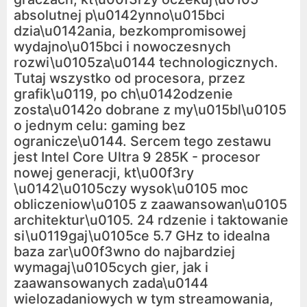
absolutnej p\u0142ynno\u015bci
dzia\u0142ania, bezkompromisowej
wydajno\u015bci i nowoczesnych
rozwi\u0105za\u0144 technologicznych.
Tutaj wszystko od procesora, przez
grafik\u0119, po ch\u0142odzenie
zosta\u0142o dobrane z my\u015bl\u0105
o jednym celu: gaming bez
ogranicze\u0144. Sercem tego zestawu
jest Intel Core Ultra 9 285K - procesor
nowej generacji, kt\u00f3ry
\u0142\u0105czy wysok\u0105 moc
obliczeniow\u0105 z zaawansowan\u0105
architektur\u0105. 24 rdzenie i taktowanie
si\u0119gaj\u0105ce 5.7 GHz to idealna
baza zar\u00f3wno do najbardziej
wymagaj\u0105cych gier, jak i
zaawansowanych zada\u0144
wielozadaniowych w tym streamowania,