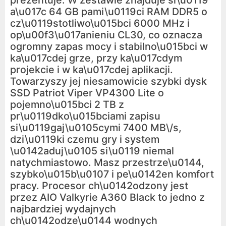
prezentuje. W zestawie znajduje si\u0119
a\u017c 64 GB pami\u0119ci RAM DDR5 o
cz\u0119stotliwo\u015bci 6000 MHz i
op\u00f3\u017anieniu CL30, co oznacza
ogromny zapas mocy i stabilno\u015bci w
ka\u017cdej grze, przy ka\u017cdym
projekcie i w ka\u017cdej aplikacji.
Towarzyszy jej niesamowicie szybki dysk
SSD Patriot Viper VP4300 Lite o
pojemno\u015bci 2 TB z
pr\u0119dko\u015bciami zapisu
si\u0119gaj\u0105cymi 7400 MB\/s,
dzi\u0119ki czemu gry i system
\u0142aduj\u0105 si\u0119 niemal
natychmiastowo. Masz przestrze\u0144,
szybko\u015b\u0107 i pe\u0142en komfort
pracy. Procesor ch\u0142odzony jest
przez AIO Valkyrie A360 Black to jedno z
najbardziej wydajnych
ch\u0142odze\u0144 wodnych