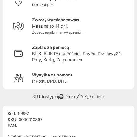
0 miesiące
Zwrot / wymiana towaru
Masz na to 14 dni.
Zobacz regulamin i wyłączenia...
Zapłać za pomocą
BLIK, BLIK Płacę Później, PayPo, Przelewy24,
Raty, Kartą, Za pobraniem
Wysyłka za pomocą
InPost, DPD, DHL
Udostępnij
Drukuj
Zgłoś błąd
Kod: 10897
SKU: 0000010897
EAN:
Czytnik kart pamięci:
-- rozwiń --