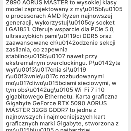
Z890 AORUS MASTER to wysokiej klasy
model zaprojektowany z my\u015bl\u0105
o procesorach AMD Ryzen najnowszej
generacji, wykorzystuj\u0105cy socket
LGA1851. Oferuje wsparcie dla PCIe 5.0,
ultraszybkich pami\u0119ci DDR5 oraz
zaawansowane ch\u0142odzenie sekcji
zasilania, co zapewnia
stabilno\u015b\u0107 nawet przy
ekstremalnym overclockingu. P\u0142yta
wyr\u00f3\u017cnia si\u0119
r\u00f3wnie\u017c rozbudowanymi
mo\u017cliwo\u015bciami sieciowymi, w
tym obs\u0142ug\u0105 Wi-Fi 7 i 10-
gigabitowego Ethernetu. Karta graficzna
Gigabyte GeForce RTX 5090 AORUS
MASTER 32GB GDDR7 to jedna z
najnowszych i najmocniejszych kart
graficznych marki Gigabyte, stworzona z
my\u015bl\u0105 o najbardziej