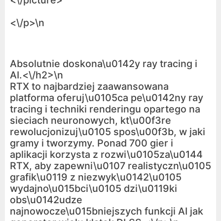
<\/picture>
<\/p>\n
Absolutnie doskona\u0142y ray tracing i
AI.<\/h2>\n
RTX to najbardziej zaawansowana
platforma oferuj\u0105ca pe\u0142ny ray
tracing i techniki renderingu opartego na
sieciach neuronowych, kt\u00f3re
rewolucjonizuj\u0105 spos\u00f3b, w jaki
gramy i tworzymy. Ponad 700 gier i
aplikacji korzysta z rozwi\u0105za\u0144
RTX, aby zapewni\u0107 realistyczn\u0105
grafik\u0119 z niezwyk\u0142\u0105
wydajno\u015bci\u0105 dzi\u0119ki
obs\u0142udze
najnowocze\u015bniejszych funkcji AI jak