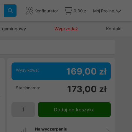
Konfigurator
0,00 zł
Mój Proline
t gamingowy
Wyprzedaż
Kontakt
169,00 zł
Wysyłkowa:
M
173,00 zł
Stacjonarna:
z
ć
e
Dodaj do koszyka
w
.
Na wyczerpaniu