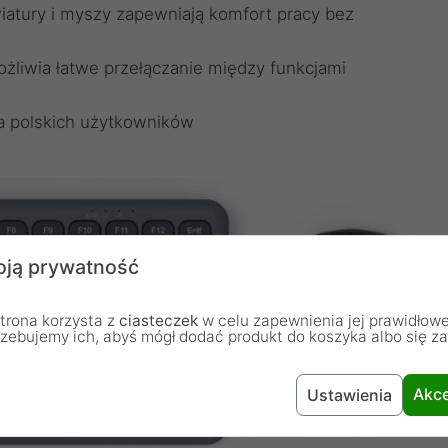
iatury i myszy zapewniają komfort pracy bez
żliwia łatwe przełączanie między funkcjami
la polskich użytkowników
ją prywatność
trona korzysta z
ciasteczek
w celu zapewnienia jej prawidłowe
rzebujemy ich, abyś mógł dodać produkt do koszyka albo się z
Akce
Ustawienia