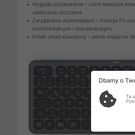
Wygoda użytkowania – ciche klawisze klaw
zakłócania otoczenia
Zarządzanie multimediami – funkcja Fn umo
multimedialnymi i standardowymi
Polski układ klawiatury – pełne wsparcie d
Dbamy o Two
Ta s
Pot