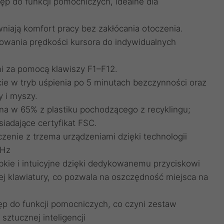
tęp do funkcji pomocniczych, idealne dla
wniają komfort pracy bez zakłócania otoczenia.
wania prędkości kursora do indywidualnych
mi za pomocą klawiszy F1–F12.
e w tryb uśpienia po 5 minutach bezczynności oraz
y i myszy.
a w 65% z plastiku pochodzącego z recyklingu;
iadające certyfikat FSC.
zenie z trzema urządzeniami dzięki technologii
GHz
bkie i intuicyjne dzięki dedykowanemu przyciskowi
 klawiatury, co pozwala na oszczędność miejsca na
tęp do funkcji pomocniczych, co czyni zestaw
sztucznej inteligencji