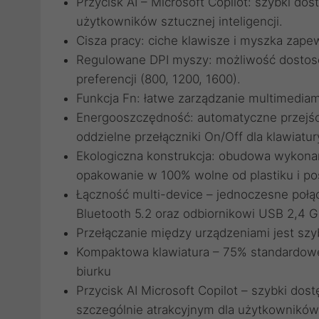
Przycisk AI – Microsoft Copilot: szybki dos
użytkowników sztucznej inteligencji.
Cisza pracy: ciche klawisze i myszka zape
Regulowane DPI myszy: możliwość dostoso
preferencji (800, 1200, 1600).
Funkcja Fn: łatwe zarządzanie multimedia
Energooszczędność: automatyczne przejści
oddzielne przełączniki On/Off dla klawiatur
Ekologiczna konstrukcja: obudowa wykonan
opakowanie w 100% wolne od plastiku i pos
Łączność multi-device – jednoczesne połąc
Bluetooth 5.2 oraz odbiornikowi USB 2,4 
Przełączanie między urządzeniami jest szy
Kompaktowa klawiatura – 75% standardowej
biurku
Przycisk AI Microsoft Copilot – szybki dos
szczególnie atrakcyjnym dla użytkowników 