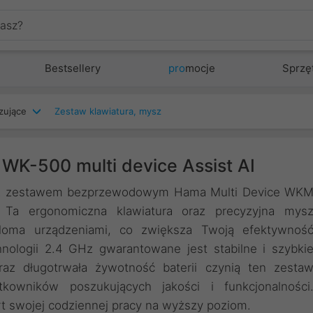
Bestsellery
pro
mocje
Sprzę
zujące
Zestaw klawiatura, mysz
K-500 multi device Assist AI
i z zestawem bezprzewodowym Hama Multi Device WK
 Ta ergonomiczna klawiatura oraz precyzyjna mys
eloma urządzeniami, co zwiększa Twoją efektywnoś
nologii 2.4 GHz gwarantowane jest stabilne i szybki
raz długotrwała żywotność baterii czynią ten zesta
owników poszukujących jakości i funkcjonalności
 swojej codziennej pracy na wyższy poziom.