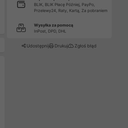
BLIK, BLIK Płacę Później, PayPo,
Przelewy24, Raty, Kartą, Za pobraniem
Wysyłka za pomocą
InPost, DPD, DHL
Udostępnij
Drukuj
Zgłoś błąd