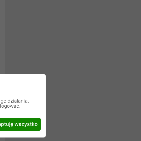
go działania.
alogować.
ptuję wszystko