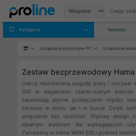
Produkty
Kategorie
Nowości
Producenci
Urządzenia peryferyjne PC
Urządzenia wska
Kategorie
Zestaw bezprzewodowy Hama W
Odkryj niezrównaną wygodę pracy i rozrywk
500 w eleganckim czarno-szarym kolorze.
zapewniają płynne przełączanie między wi
zarówno w domu, jak i w biurze. Dzięki tech
połączenie bez opóźnień. Stylowy design o
idealnym wyborem dla wymagających użytk
Zainwestuj w Hama WKM 500 i podnieś komfort