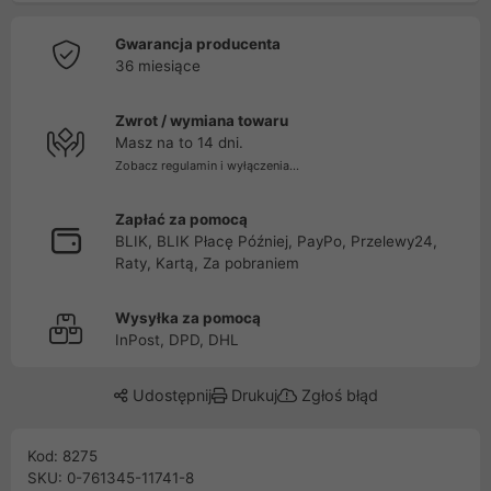
Gwarancja producenta
36 miesiące
Zwrot / wymiana towaru
Masz na to 14 dni.
Zobacz regulamin i wyłączenia...
Zapłać za pomocą
BLIK, BLIK Płacę Później, PayPo, Przelewy24,
Raty, Kartą, Za pobraniem
Wysyłka za pomocą
InPost, DPD, DHL
Udostępnij
Drukuj
Zgłoś błąd
Kod: 8275
SKU: 0-761345-11741-8