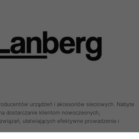
producentów urządzeń i akcesoriów sieciowych. Nabyte
 na dostarczanie klientom nowoczesnych,
wiązań, ułatwiających efektywne prowadzenie i