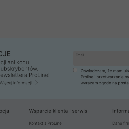
CJE
Email
cji ani kodu
subskrybentów.
Oświadczam, że mam ukoń
ewslettera ProLine!
Proline i przetwarzanie m
Więcej informacji
wyrażam zgodę na posta
ocja
Wsparcie klienta i serwis
Informa
Kontakt z ProLine
Dane fir