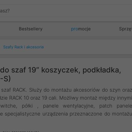
Bestsellery
pro
mocje
Sprzę
Szafy Rack i akcesoria
o szaf 19” koszyczek, podkładka,
-S)
szaf RACK. Służy do montażu akcesoriów do szyn ora
ie RACK 10 oraz 19 cali. Możliwy montaż między innym
itche, półki , panele wentylacyjne, patch panel
ne specjalistyczne urządzenia przeznaczone do montaż