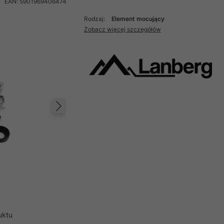
EAN: 5901969406474
Rodzaj:
Element mocujący
Zobacz więcej szczegółów
Następny
uktu