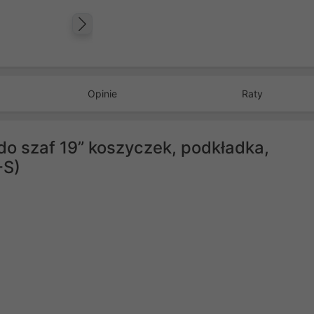
Następny
Opinie
Raty
 szaf 19” koszyczek, podkładka,
-S)