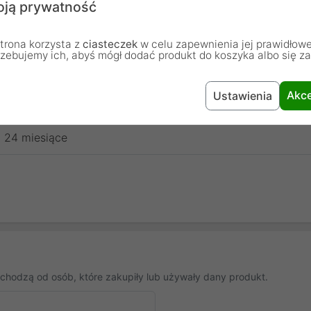
ją prywatność
trona korzysta z
ciasteczek
w celu zapewnienia jej prawidłowe
rzebujemy ich, abyś mógł dodać produkt do koszyka albo się z
Element mocujący
Akce
Ustawienia
Lanberg
24 miesiące
chodzą od osób, które zakupiły lub używały dany produkt.