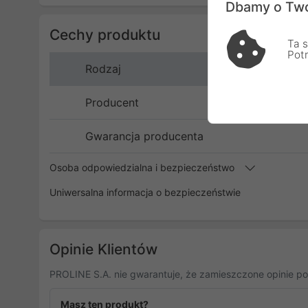
Dbamy o Two
Cechy produktu
Ta s
Pot
Rodzaj
Producent
Gwarancja producenta
Osoba odpowiedzialna i bezpieczeństwo
Uniwersalna informacja o bezpieczeństwie
Opinie Klientów
PROLINE S.A. nie gwarantuje, że zamieszczone opinie po
Masz ten produkt?