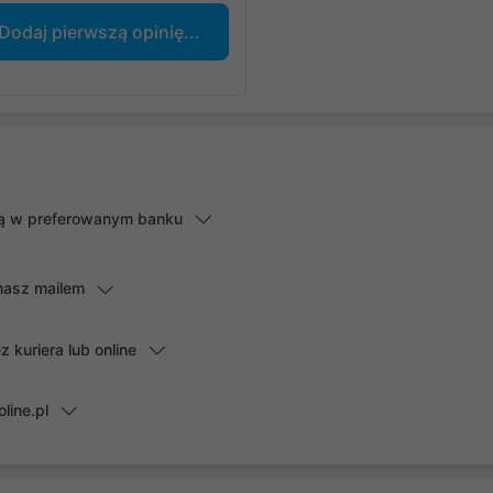
Dodaj pierwszą opinię...
lną w preferowanym banku
masz mailem
kuriera lub online
line.pl