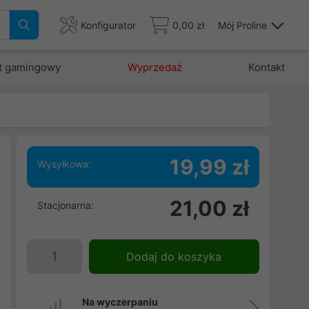
Konfigurator
0,00 zł
Mój Proline
t gamingowy
Wyprzedaż
Kontakt
19,99 zł
Wysyłkowa:
21,00 zł
Stacjonarna:
z
i
e
Dodaj do koszyka
u
Na wyczerpaniu