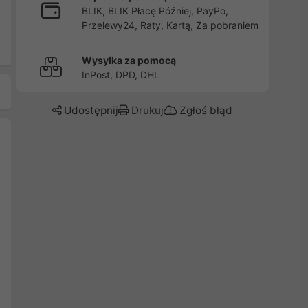
BLIK, BLIK Płacę Później, PayPo,
Przelewy24, Raty, Kartą, Za pobraniem
Wysyłka za pomocą
InPost, DPD, DHL
Udostępnij
Drukuj
Zgłoś błąd