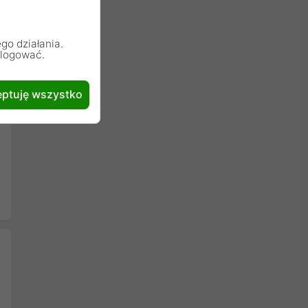
go działania.
alogować.
ptuję wszystko