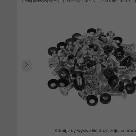
Dodaj pierwszą opinię
Kod: AK-1303-S
SKU: AK-1303-S
Poprzedni
Kliknij, aby wyświetlić duże zdjęcia prod