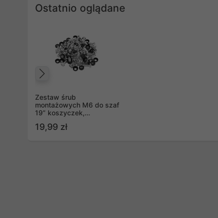
Ostatnio oglądane
Poprzedni
Zestaw śrub
montażowych M6 do szaf
19” koszyczek,
podkładka, śruba 20 szt
19,99 zł
Lanberg (AK-1303-S)