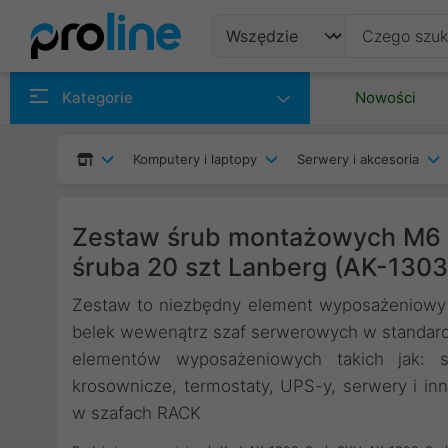
Produkty
Kategorie
Nowości
Producenci
Komputery i laptopy
Serwery i akcesoria
Kategorie
Zestaw śrub montażowych M6 d
śruba 20 szt Lanberg (AK-1303
Zestaw to niezbędny element wyposażeniowy 
belek wewenątrz szaf serwerowych w standardz
elementów wyposażeniowych takich jak: sw
krosownicze, termostaty, UPS-y, serwery i in
w szafach RACK