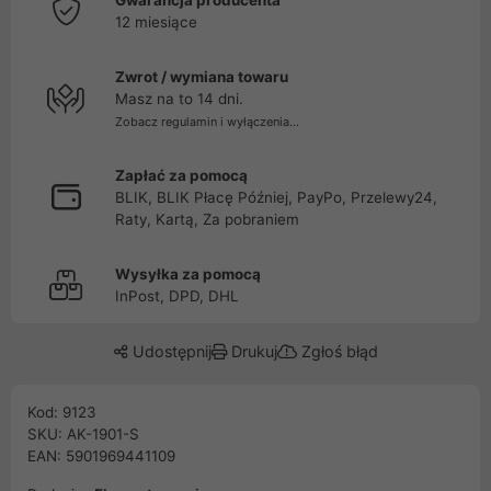
Gwarancja producenta
12 miesiące
Zwrot / wymiana towaru
Masz na to 14 dni.
Zobacz regulamin i wyłączenia...
Zapłać za pomocą
BLIK, BLIK Płacę Później, PayPo, Przelewy24,
Raty, Kartą, Za pobraniem
Wysyłka za pomocą
InPost, DPD, DHL
Udostępnij
Drukuj
Zgłoś błąd
Kod: 9123
SKU: AK-1901-S
EAN: 5901969441109