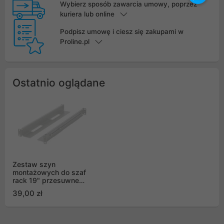
Wybierz sposób zawarcia umowy, poprzez
kuriera lub online
Podpisz umowę i ciesz się zakupami w
Proline.pl
Ostatnio oglądane
Zestaw szyn
montażowych do szaf
rack 19" przesuwne
397-680mm szary
39,00 zł
Lanberg