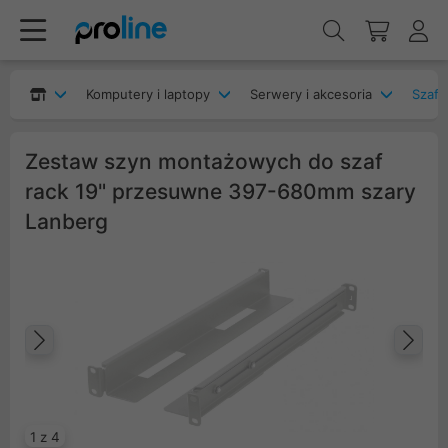
Komputery i laptopy
Serwery i akcesoria
Szafy
Zestaw szyn montażowych do szaf
rack 19" przesuwne 397-680mm szary
Lanberg
Poprzedni
Na
1 z 4