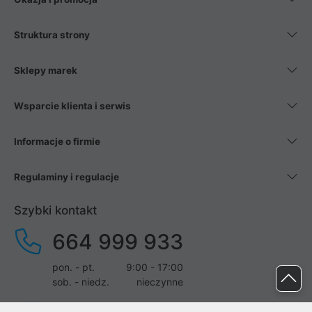
Struktura strony
Sklepy marek
Wsparcie klienta i serwis
Informacje o firmie
Regulaminy i regulacje
Szybki kontakt
664 999 933
pon. - pt.
9:00 - 17:00
sob. - niedz.
nieczynne
pomoc@proline.pl