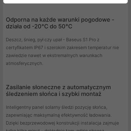
Odporna na każde warunki pogodowe -
działa od -20°C do 50°C
Deszcz, śnieg, pył czy upał - Baseus S1 Pro z
certyfikatem IP67 i szerokim zakresem temperatur nie
zawiedzie nawet w ekstremalnych warunkach
atmosferycznych.
Zasilanie słoneczne z automatycznym
śledzeniem słońca i szybki montaż
Inteligentny panel solarny śledzi pozycję słońca,
zapewniając maksymalną efektywność ładowania.
Dzięki bezprzewodowej konstrukcji instalacja zajmuje
tylko kilka minut - dokładnie tam, gdzie chcesz.