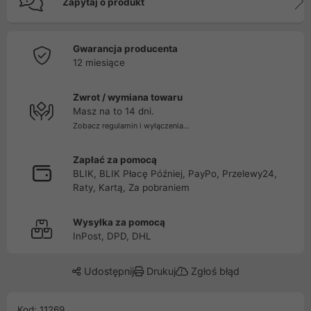
Zapytaj o produkt
Gwarancja producenta
12 miesiące
Zwrot / wymiana towaru
Masz na to 14 dni.
Zobacz regulamin i wyłączenia...
Zapłać za pomocą
BLIK, BLIK Płacę Później, PayPo, Przelewy24,
Raty, Kartą, Za pobraniem
Wysyłka za pomocą
InPost, DPD, DHL
Udostępnij
Drukuj
Zgłoś błąd
Kod: 11269