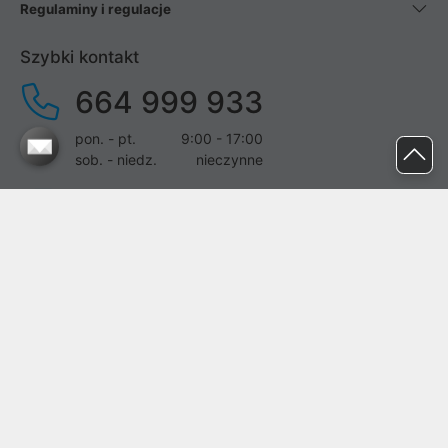
Regulaminy i regulacje
Szybki kontakt
664 999 933
pon. - pt.
9:00 - 17:00
sob. - niedz.
nieczynne
pomoc@proline.pl
Dołącz do nas
Zgłoś błąd na stronie
Proline SA z siedzibą w Mirkowie (55-095), przy ul. Brzozowej 5,
wpisana do rejestru przedsiębiorców Krajowego Rejestru Sądowego
przez Sąd Rejonowy dla Wrocławia-Fabrycznej we Wrocławiu, VI
Wydział Gospodarczy Krajowego Rejestru Sądowego pod nr KRS:
0000282071, NIP: 8951898022, REGON: 020482041, BDO: