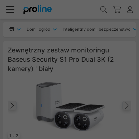
Dom i ogród
Inteligentny dom i bezpieczeństwo
Zewnętrzny zestaw monitoringu
Baseus Security S1 Pro Dual 3K (2
kamery) ' biały
Poprzedni
Na
1 z 2