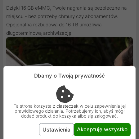
Dzięki 16 GB eMMC, Twoje nagrania są bezpieczne na
miejscu - bez potrzeby chmury czy abonamentów.
Opcjonalna rozbudowa do 16 TB umożliwia
długoterminową archiwizację.
Dbamy o Twoją prywatność
Ta strona korzysta z
ciasteczek
w celu zapewnienia jej
prawidłowego działania. Potrzebujemy ich, abyś mógł
dodać produkt do koszyka albo się zalogować.
Akceptuję wszystko
Ustawienia