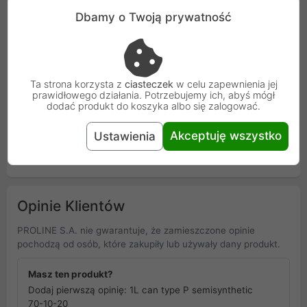
Dbamy o Twoją prywatność
Kod
J20-1
SKU
J20-1
Ta strona korzysta z
ciasteczek
w celu zapewnienia jej
EAN
2006546904725
prawidłowego działania. Potrzebujemy ich, abyś mógł
dodać produkt do koszyka albo się zalogować.
Osoba odpowiedzialna i bezpieczeństwo
Akceptuję wszystko
Ustawienia
Uniwersalna informacja o bezpieczeństwie
Opinie Klientów
PROLINE S.A. nie gwarantuje, że zamieszczone opinie
pochodzą od osób, które zakupiły lub używały dany produkt.
Masz ten produkt?
Dodaj pierwszą opinię: 1L can type P semisynthetic
70-10-20