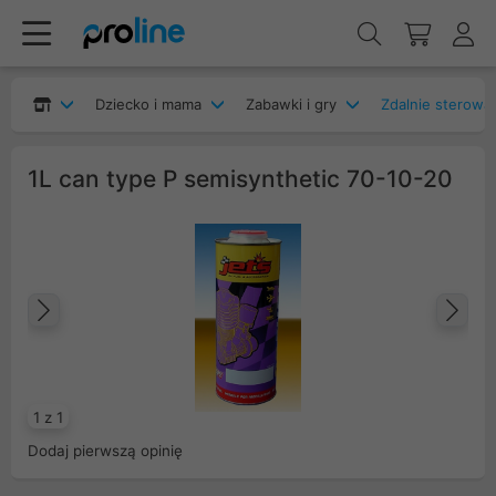
Dziecko i mama
Zabawki i gry
Zdalnie sterowa
1L can type P semisynthetic 70-10-20
Poprzedni
Na
1 z 1
Dodaj pierwszą opinię