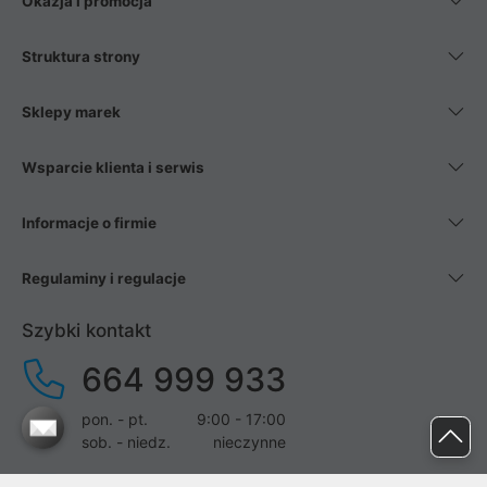
Okazja i promocja
Struktura strony
Sklepy marek
Wsparcie klienta i serwis
Informacje o firmie
Regulaminy i regulacje
Szybki kontakt
664 999 933
pon. - pt.
9:00 - 17:00
sob. - niedz.
nieczynne
pomoc@proline.pl