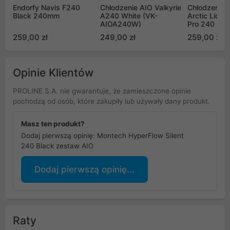
Endorfy Navis F240
Chłodzenie AIO Valkyrie
Chłodzenie
Black 240mm
A240 White (VK-
Arctic Liquid
AIOA240W)
Pro 240 Bla
(ACFRE0017
259,00 zł
249,00 zł
259,00 zł
Opinie Klientów
PROLINE S.A. nie gwarantuje, że zamieszczone opinie
pochodzą od osób, które zakupiły lub używały dany produkt.
Masz ten produkt?
Dodaj pierwszą opinię: Montech HyperFlow Silent
240 Black zestaw AIO
Dodaj pierwszą opinię...
Raty