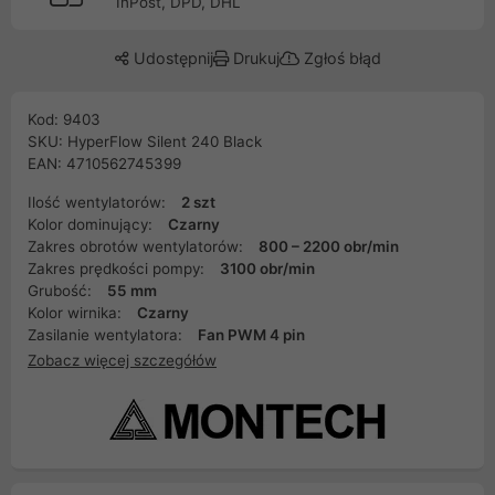
InPost, DPD, DHL
Udostępnij
Drukuj
Zgłoś błąd
Kod: 9403
SKU: HyperFlow Silent 240 Black
EAN: 4710562745399
Ilość wentylatorów:
2 szt
Kolor dominujący:
Czarny
Zakres obrotów wentylatorów:
800 – 2200 obr/min
Zakres prędkości pompy:
3100 obr/min
Grubość:
55 mm
Kolor wirnika:
Czarny
Zasilanie wentylatora:
Fan PWM 4 pin
Zobacz więcej szczegółów