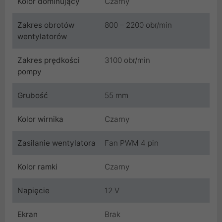
Kolor dominujący
Czarny
Zakres obrotów
800 – 2200 obr/min
wentylatorów
Zakres prędkości
3100 obr/min
pompy
Grubość
55 mm
Kolor wirnika
Czarny
Zasilanie wentylatora
Fan PWM 4 pin
Kolor ramki
Czarny
Napięcie
12 V
Ekran
Brak