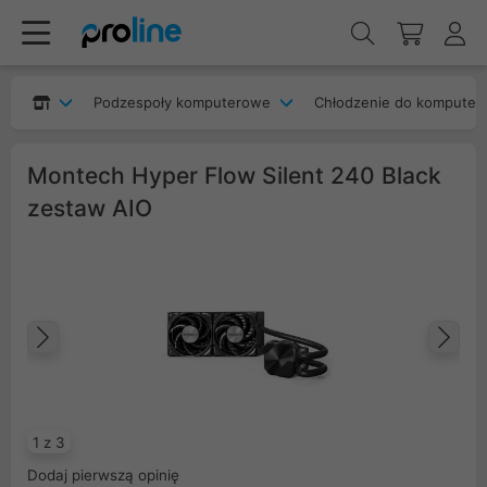
Podzespoły komputerowe
Chłodzenie do komputer
Montech Hyper Flow Silent 240 Black
zestaw AIO
Poprzedni
Na
1 z 3
Dodaj pierwszą opinię