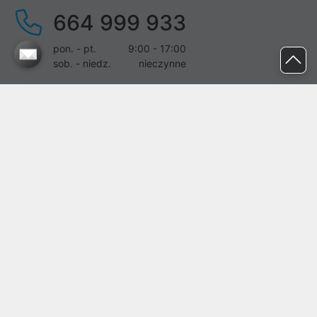
664 999 933
pon. - pt.
9:00 - 17:00
sob. - niedz.
nieczynne
pomoc@proline.pl
Dołącz do nas
Zgłoś błąd na stronie
Proline SA z siedzibą w Mirkowie (55-095), przy ul. Brzozowej 5,
wpisana do rejestru przedsiębiorców Krajowego Rejestru Sądowego
przez Sąd Rejonowy dla Wrocławia-Fabrycznej we Wrocławiu, VI
Wydział Gospodarczy Krajowego Rejestru Sądowego pod nr KRS:
0000282071, NIP: 8951898022, REGON: 020482041, BDO:
000437899. Kapitał zakładowy Spółki wynosi 500000,00 zł i został
on opłacony w całości.
© proline 1996 - 2026. Wszelkie prawa zastrzeżone.