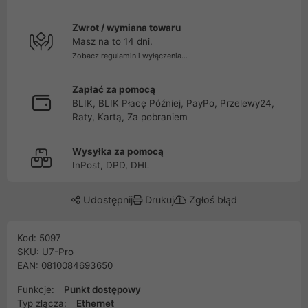
Zwrot / wymiana towaru
Masz na to 14 dni.
Zobacz regulamin i wyłączenia...
Zapłać za pomocą
BLIK, BLIK Płacę Później, PayPo, Przelewy24,
Raty, Kartą, Za pobraniem
Wysyłka za pomocą
InPost, DPD, DHL
Udostępnij
Drukuj
Zgłoś błąd
Kod: 5097
SKU: U7-Pro
EAN: 0810084693650
Funkcje:
Punkt dostępowy
Typ złącza:
Ethernet