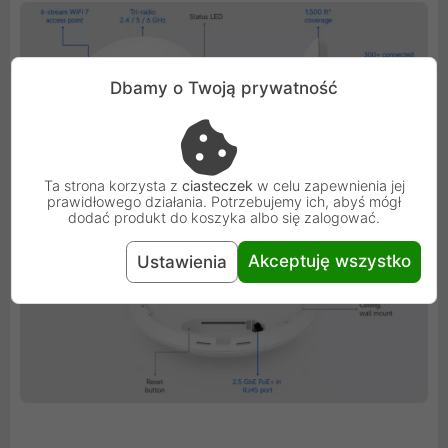
Dbamy o Twoją prywatność
Ta strona korzysta z
ciasteczek
w celu zapewnienia jej
prawidłowego działania. Potrzebujemy ich, abyś mógł
dodać produkt do koszyka albo się zalogować.
Akceptuję wszystko
Ustawienia