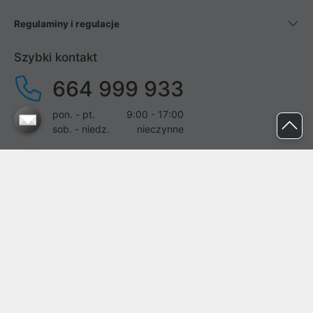
Regulaminy i regulacje
Szybki kontakt
664 999 933
pon. - pt.
9:00 - 17:00
sob. - niedz.
nieczynne
pomoc@proline.pl
Dołącz do nas
Zgłoś błąd na stronie
Proline SA z siedzibą w Mirkowie (55-095), przy ul. Brzozowej 5,
wpisana do rejestru przedsiębiorców Krajowego Rejestru Sądowego
przez Sąd Rejonowy dla Wrocławia-Fabrycznej we Wrocławiu, VI