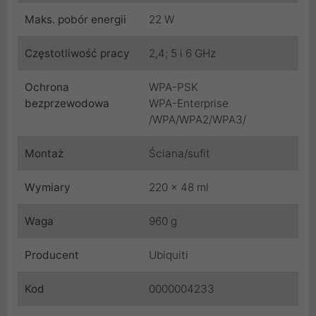
Maks. pobór energii
22 W
Częstotliwość pracy
2,4; 5 i 6 GHz
Ochrona
WPA-PSK
bezprzewodowa
WPA-Enterprise
/WPA/WPA2/WPA3/
Montaż
Ściana/sufit
Wymiary
220 x 48 ml
Waga
960 g
Producent
Ubiquiti
Kod
0000004233