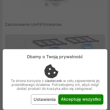
Zastosowanie UniFi6 Enterprise:
Dbamy o Twoją prywatność
Ta strona korzysta z
ciasteczek
w celu zapewnienia jej
prawidłowego działania. Potrzebujemy ich, abyś mógł
dodać produkt do koszyka albo się zalogować.
Akceptuję wszystko
Ustawienia