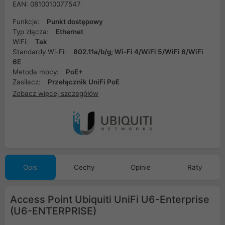
EAN: 0810010077547
Funkcje:
Punkt dostępowy
Typ złącza:
Ethernet
WiFi:
Tak
Standardy Wi-Fi:
802.11a/b/g; Wi-Fi 4/WiFi 5/WiFi 6/WiFi
6E
Metoda mocy:
PoE+
Zasilacz:
Przełącznik UniFi PoE
Zobacz więcej szczegółów
Opis
Cechy
Opinie
Raty
Access Point Ubiquiti UniFi U6-Enterprise
(U6-ENTERPRISE)