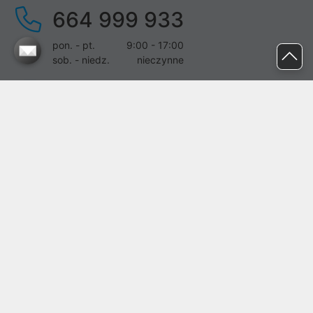
664 999 933
pon. - pt.
9:00 - 17:00
sob. - niedz.
nieczynne
pomoc@proline.pl
Dołącz do nas
Zgłoś błąd na stronie
Proline SA z siedzibą w Mirkowie (55-095), przy ul. Brzozowej 5,
wpisana do rejestru przedsiębiorców Krajowego Rejestru Sądowego
przez Sąd Rejonowy dla Wrocławia-Fabrycznej we Wrocławiu, VI
Wydział Gospodarczy Krajowego Rejestru Sądowego pod nr KRS:
0000282071, NIP: 8951898022, REGON: 020482041, BDO:
000437899. Kapitał zakładowy Spółki wynosi 500000,00 zł i został
on opłacony w całości.
© proline 1996 - 2026. Wszelkie prawa zastrzeżone.