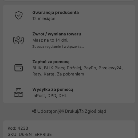
Gwarancja producenta
12 miesiące
Zwrot / wymiana towaru
Masz na to 14 dni.
Zobacz regulamin i wyłączenia...
Zapłać za pomocą
BLIK, BLIK Płacę Później, PayPo, Przelewy24,
Raty, Kartą, Za pobraniem
Wysyłka za pomocą
InPost, DPD, DHL
Udostępnij
Drukuj
Zgłoś błąd
Kod: 4233
SKU: U6-ENTERPRISE