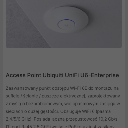
Access Point Ubiquiti UniFi U6-Enterprise
Zaawansowany punkt dostępu Wi-Fi 6E do montażu na
suficie / ścianie / puszcze elektrycznej, zaprojektowany
z myślą o bezproblemowym, wielopasmowym zasięgu w
sieciach o dużej gęstości. Obsługuje WiFi 6 (pasma
2,4/5/6 GHz). Posiada łączną przepustowość 10,2 Gb/s,
(1) port RJ45 2,5 GbE (wejście PoE) oraz jest zasilany