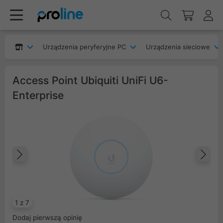
Urządzenia peryferyjne PC
Urządzenia sieciowe
Access Point Ubiquiti UniFi U6-
Enterprise
Poprzedni
Na
1 z 7
Dodaj pierwszą opinię