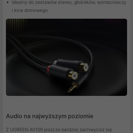
Idealny do zestawów stereo, głośników, wzmacniaczy
i kina domowego
Audio na najwyższym poziomie
Z UGREEN AV109 jeszcze bardziej zachwycisz się