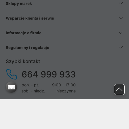
Sklepy marek
Wsparcie klienta i serwis
Informacje o firmie
Regulaminy i regulacje
Szybki kontakt
664 999 933
pon. - pt.
9:00 - 17:00
sob. - niedz.
nieczynne
pomoc@proline.pl
Dołącz do nas