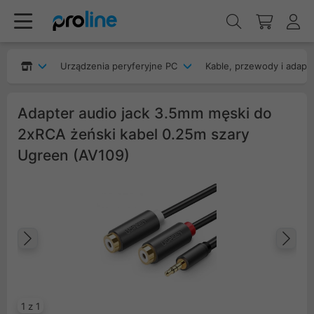
Urządzenia peryferyjne PC
Kable, przewody i adapt
Adapter audio jack 3.5mm męski do
2xRCA żeński kabel 0.25m szary
Ugreen (AV109)
Poprzedni
Na
1 z 1