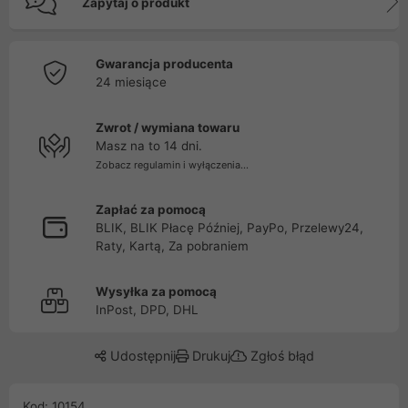
Zapytaj o produkt
Gwarancja producenta
24 miesiące
Zwrot / wymiana towaru
Masz na to 14 dni.
Zobacz regulamin i wyłączenia...
Zapłać za pomocą
BLIK, BLIK Płacę Później, PayPo, Przelewy24,
Raty, Kartą, Za pobraniem
Wysyłka za pomocą
InPost, DPD, DHL
Udostępnij
Drukuj
Zgłoś błąd
Kod: 10154