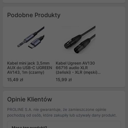
Podobne Produkty
Kabel mini jack 3,5mm
Kabel Ugreen AV130
AUX do USB-C UGREEN
66716 audio XLR
AV143, 1m (czarny)
(żeński) - XLR (męski)
do mikrofonu /
15,49 zł
15,99 zł
wzmacniacza 1m -
czarny
Opinie Klientów
PROLINE S.A. nie gwarantuje, że zamieszczone opinie
pochodzą od osób, które zakupiły lub używały dany produkt.
Masz ten produkt?